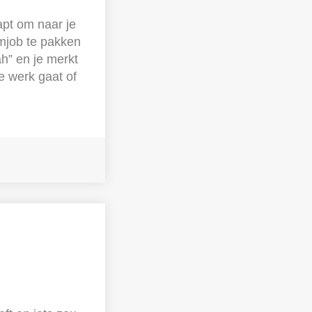
apt om naar je
omjob te pakken
ah” en je merkt
je werk gaat of