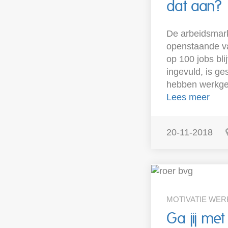
dat aan?
De arbeidsmark
openstaande va
op 100 jobs bli
ingevuld, is g
hebben werkgev
Lees meer
20-11-2018
MOTIVATIE WER
Ga jij met