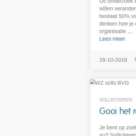
Uit onderzoek b
willen verande
bestaat 50% va
denken hoe je d
organisatie ...
Lees meer
29-10-2018
SOLLICITEREN
Gooi het 
Je bent op zoe
nu? Sollicitere