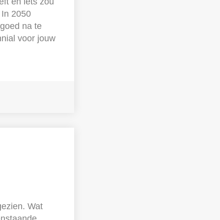
eft en iets zou
 In 2050
 goed na te
nnial voor jouw
gezien. Wat
penstaande