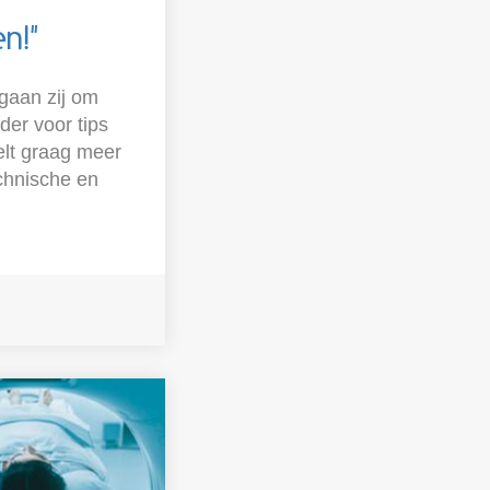
en!"
gaan zij om
der voor tips
elt graag meer
chnische en