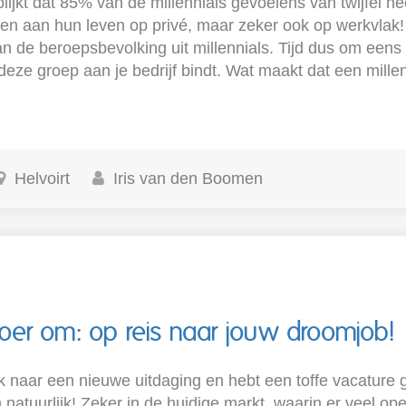
lijkt dat 85% van de millennials gevoelens van twijfel he
ren aan hun leven op privé, maar zeker ook op werkvlak!
n de beroepsbevolking uit millennials. Tijd dus om eens
eze groep aan je bedrijf bindt. Wat maakt dat een mille
Helvoirt
Iris van den Boomen
roer om: op reis naar jouw droomjob!
k naar een nieuwe uitdaging en hebt een toffe vacature 
n natuurlijk! Zeker in de huidige markt, waarin er veel o