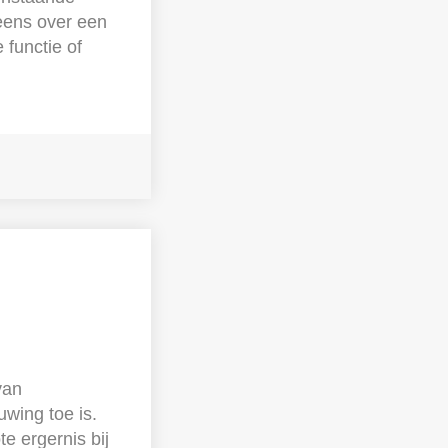
eens over een
functie of
van
wing toe is.
e ergernis bij