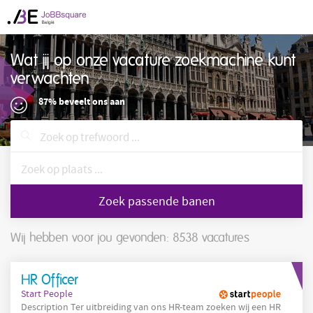
Wat jij op onze vacature zoekmachine kunt
verwachten
87% beveelt ons aan
Zoek passende banen
Wij hebben voor jou gevonden: 8538
vacatures
HR Officer
Start People
Description Ter uitbreiding van ons HR-team zoeken wij een HR