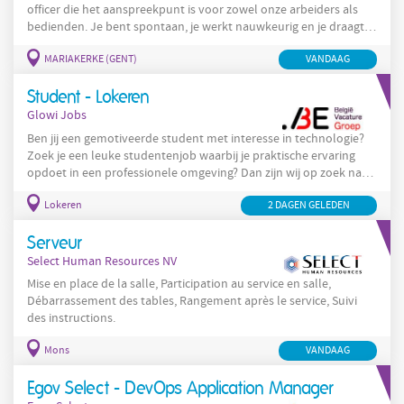
officer die het aanspreekpunt is voor zowel onze arbeiders als
bedienden. Je bent spontaan, je werkt nauwkeurig en je draagt
discretie hoog in het vaandel. Wat zijn jouw taken: • Payroll Jouw
MARIAKERKE (GENT)
medewerker
VANDAAG
voornaamste taak als HR
is de maandelijkse
sociaal
payroll verwerking in samenwerking met het
secretariaat.
administratieve
Je zorgt voor een tijdige en correcte
Student - Lokeren
Glowi Jobs
Ben jij een gemotiveerde student met interesse in technologie?
Zoek je een leuke studentenjob waarbij je praktische ervaring
opdoet in een professionele omgeving? Dan zijn wij op zoek naar
jou! Jouw taken Voor een gerenommeerd bedrijf actief binnen de
onderwijs
Lokeren
2 DAGEN GELEDEN
- en technologiesector zoeken we studenten die willen
meehelpen bij het voorbereiden en gebruiksklaar maken van
digitale apparatuur voor eindgebruikers. Je taken kunnen onder
Serveur
andere bestaan uit:
Select Human Resources NV
Mise en place de la salle, Participation au service en salle,
Débarrassement des tables, Rangement après le service, Suivi
des instructions.
Mons
VANDAAG
Egov Select - DevOps Application Manager