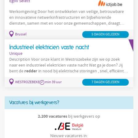
Egov Select
Werkomgeving Door het ontwikkelen van veilige, betrouwbare
en innovatieve netwerkinfrastructuren en bijbehorende
diensten, samen met en voor onze gemeenschappen, draagt
onderwijs
Belnet als nationaal onderzoeksnetwerk bij aan het
,
Brussel
5 DAGEN GELEDEN
onderzoek en de publieke dienstverlening van morgen. De missie
van Belnet is het beheren van een hoogperformant netwerk voor
universiteiten, hogescholen, onderzoekscentra en
Industrieel elektricien vaste nacht
overheidsdiensten. Het Belnet-netwerk fungeert tevens als
Unique
toegangspoort tot
Description Voor onze klant in Westrozebeke zijn we op zoek
naar een industrieel elektricien vaste nacht Wat ga je doen? Jij
redder
bent de
in nood bij elektrische storingen , snel, efficiënt
en nauwkeurig. Je zorgt ervoor dat al onze elektrische
WESTROZEBEKE
min 39 uur
7 DAGEN GELEDEN
installaties optimaal blijven presteren. Je voert preventief
onderhoud uit om problemen te voorkomen, niet op te lossen.
Je beheert en actualiseert technische
Vacatures bij werkgevers?
2.200 vacatures
bij werkgevers op
Nieuwe vacatures in: