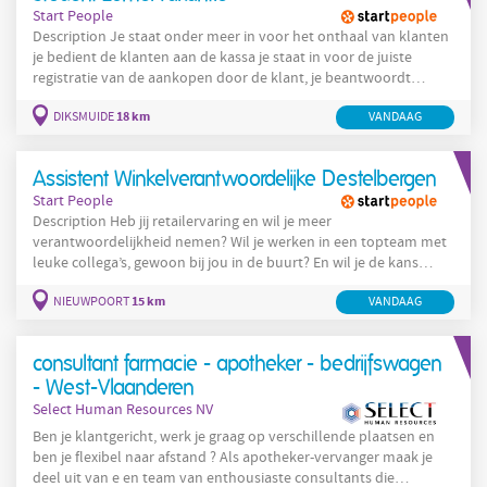
Start People
Description Je staat onder meer in voor het onthaal van klanten
je bedient de klanten aan de kassa je staat in voor de juiste
registratie van de aankopen door de klant, je beantwoordt
telefoons, je geeft inlichtingen en behandelt de retours. Je bent
18 km
DIKSMUIDE
VANDAAG
verantwoordelijk voor enkele afdelingen zoals textiel en
schoolgerief. Je volgt de voorraad op en vult aan. Je springt bij in
andere rayons wanneer nodig: je helpt mee met het aanvullen
Assistent Winkelverantwoordelijke Destelbergen
van
Start People
Description Heb jij retailervaring en wil je meer
verantwoordelijkheid nemen? Wil je werken in een topteam met
leuke collega’s, gewoon bij jou in de buurt? En wil je de kans
krijgen om door te groeien binnen een succesvolle internationale
15 km
NIEUWPOORT
VANDAAG
organisatie ? Dan is de rol van assistent winkelverantwoordelijke
bij Action jouw volgende stap! Wat ga je doen? Als assistent
winkelverantwoordelijke: Ondersteun je de
consultant farmacie - apotheker - bedrijfswagen
winkelverantwoordelijke bij
- West-Vlaanderen
Select Human Resources NV
Ben je klantgericht, werk je graag op verschillende plaatsen en
ben je flexibel naar afstand ? Als apotheker-vervanger maak je
deel uit van e en team van enthousiaste consultants die