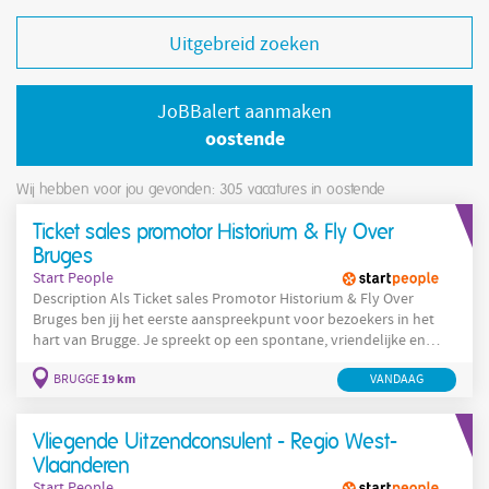
Uitgebreid zoeken
JoBBalert aanmaken
oostende
Wij hebben voor jou gevonden: 305
vacatures in oostende
Ticket sales promotor Historium & Fly Over
Bruges
Start People
Description Als Ticket sales Promotor Historium & Fly Over
Bruges ben jij het eerste aanspreekpunt voor bezoekers in het
hart van Brugge. Je spreekt op een spontane, vriendelijke en
zelfverzekerde manier voorbijgangers aan en weet hen in enkele
19 km
BRUGGE
VANDAAG
minuten warm te maken voor een bezoek aan het Historium
en/of Fly Over Bruges. Met jouw enthousiasme, commerciële
feeling en overtuigingskracht zorg je ervoor dat bezoekers
Vliegende Uitzendconsulent - Regio West-
nieuwsgierig worden en
Vlaanderen
Start People