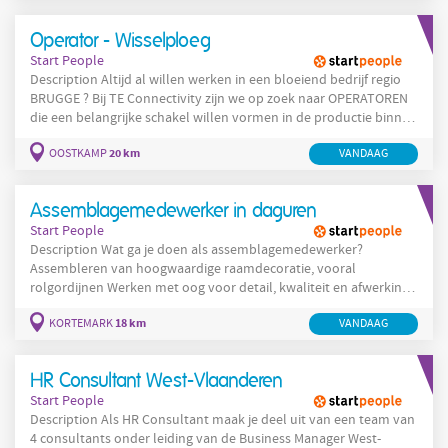
bij Action jouw volgende stap! Wat ga je doen? Als assistent
winkelverantwoordelijke: Ondersteun je de
Operator - Wisselploeg
winkelverantwoordelijke bij
Start People
Description Altijd al willen werken in een bloeiend bedrijf regio
BRUGGE ? Bij TE Connectivity zijn we op zoek naar OPERATOREN
die een belangrijke schakel willen vormen in de productie binnen
hun site te Oostkamp. Wat moet je precies doen? Instellen en
20 km
OOSTKAMP
VANDAAG
bedienen van de machines volgens een vastgelegd schema
Uitvoeren van kwaliteitscontroles om zo de beste kwaliteit en
Assemblagemedewerker in daguren
Start People
Description Wat ga je doen als assemblagemedewerker?
Assembleren van hoogwaardige raamdecoratie, vooral
rolgordijnen Werken met oog voor detail, kwaliteit en afwerking
Samenwerken in een hecht en ervaren team Grondige opleiding
18 km
KORTEMARK
VANDAAG
on the job Company
HR Consultant West-Vlaanderen
Start People
Description Als HR Consultant maak je deel uit van een team van
4 consultants onder leiding van de Business Manager West-