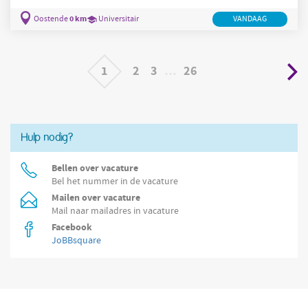
apothekers ondersteunen bij het dagelijks beheer van hun
0 km
Oostende
Universitair
VANDAAG
apotheek . Je wordt ingezet als apotheker-vervanger bij
apotheken in de omgeving van jouw woonplaats, die hier nood
aan hebben en die vertrouwen op jouw inzet en expertise. Je
takenpakket is erg gevarieerd en elke dag ziet er
1
2
3
…
26
Hulp nodig?
Bellen over vacature
Bel het nummer in de vacature
Mailen over vacature
Mail naar mailadres in vacature
Facebook
JoBBsquare