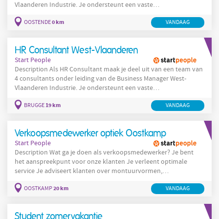
Vlaanderen Industrie. Je ondersteunt een vaste
klantenportefeuille tussen de regio Brugge – Oostende en bent
0 km
OOSTENDE
VANDAAG
voornamelijk aanwezig op de sites van onze klanten. Je werkt
onder andere voor toonaangevende bedrijven actief in de
voedingsindustrie, luchtvaart, technologie en productie. Dankzij
HR Consultant West-Vlaanderen
jouw aanwezigheid op de werkvloer ben je
Start People
Description Als HR Consultant maak je deel uit van een team van
4 consultants onder leiding van de Business Manager West-
Vlaanderen Industrie. Je ondersteunt een vaste
klantenportefeuille tussen de regio Brugge – Oostende en bent
19 km
BRUGGE
VANDAAG
voornamelijk aanwezig op de sites van onze klanten. Je werkt
onder andere voor toonaangevende bedrijven actief in de
voedingsindustrie, luchtvaart, technologie en productie. Dankzij
Verkoopsmedewerker optiek Oostkamp
jouw aanwezigheid op de werkvloer ben je
Start People
Description Wat ga je doen als verkoopsmedewerker? Je bent
het aanspreekpunt voor onze klanten Je verleent optimale
service Je adviseert klanten over montuurvormen,
montuurkleuren, soorten brilglazen.. Je zorgt dat de klant de
20 km
OOSTKAMP
VANDAAG
winkel verlaat met het product dat perfect aansluit bij zijn
wensen Je zorgt voor een gezellige en aangename shopervaring
Je zorgt dat de winkel er altijd stralend uitziet Je doet
Student zomervakantie