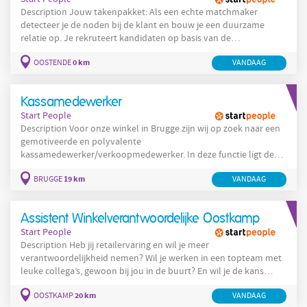
Description Jouw takenpakket: Als een echte matchmaker
detecteer je de noden bij de klant en bouw je een duurzame
relatie op. Je rekruteert kandidaten op basis van de
selectiecriteria van de klant. Hiervoor ga je proactief en intensief
0 km
OOSTENDE
VANDAAG
kandidaten zoeken en benaderen. Je beoordeelt of de
kandidaten beschikken over de nodige ervaring en competenties.
Je volgt als Recruiter het volledige rekruteringsproces op van A
Kassamedewerker
tot
Start People
Description Voor onze winkel in Brugge zijn wij op zoek naar een
gemotiveerde en polyvalente
kassamedewerker/verkoopmedewerker. In deze functie ligt de
nadruk voornamelijk op kassawerk (ongeveer 90%), aangevuld
19 km
BRUGGE
VANDAAG
met ondersteunende winkelactiviteiten . Je
verantwoordelijkheden omvatten onder andere: Het vriendelijk
onthalen van klanten Het correct afrekenen van aankopen aan
Assistent Winkelverantwoordelijke Oostkamp
de kassa Het beantwoorden van telefoons en
Start People
Description Heb jij retailervaring en wil je meer
verantwoordelijkheid nemen? Wil je werken in een topteam met
leuke collega’s, gewoon bij jou in de buurt? En wil je de kans
krijgen om door te groeien binnen een succesvolle internationale
20 km
OOSTKAMP
VANDAAG
organisatie ? Dan is de rol van assistent winkelverantwoordelijke