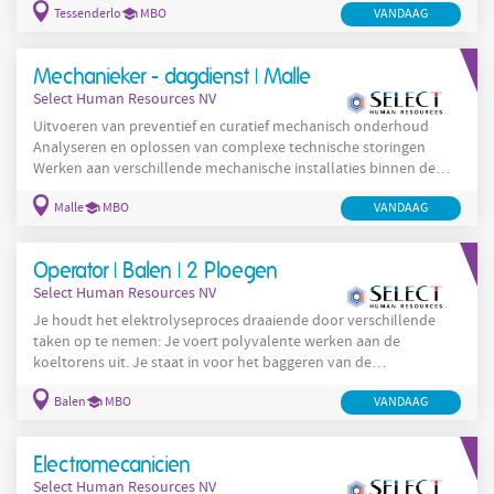
Tessenderlo
MBO
VANDAAG
storingen (opleiding voorzien). Orde, netheid en veiligheid op de
werkvloer handhaven.
Mechanieker - dagdienst | Malle
Select Human Resources NV
Uitvoeren van preventief en curatief mechanisch onderhoud
Analyseren en oplossen van complexe technische storingen
Werken aan verschillende mechanische installaties binnen de
productieomgeving Toepassen van kennis mechanica,
Malle
MBO
VANDAAG
pneumatica en TIG-lassen Lezen en interpreteren van technische
plannen en tekeningen Signaleren, registreren en rapporteren
van technische problemen Overleggen met supervisors en
Operator | Balen | 2 Ploegen
lijntechniekers om storingen efficiënt aan te pakken
Select Human Resources NV
Je houdt het elektrolyseproces draaiende door verschillende
taken op te nemen: Je voert polyvalente werken aan de
koeltorens uit. Je staat in voor het baggeren van de
elektrolysecellen . Je neemt verschillende reinigingstaken voor
Balen
MBO
VANDAAG
je rekening. Je haalt nieuwe en oude kathoden in en uit de
rekken en knipt kathoden waar nodig.
Electromecanicien
Select Human Resources NV