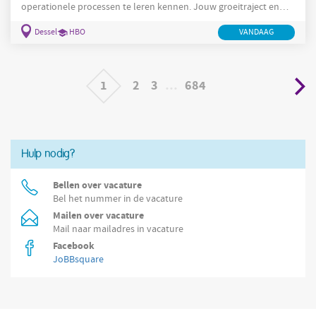
operationele processen te leren kennen. Jouw groeitraject en
verantwoordelijkheden: Meewerken in de operationele werking
Dessel
HBO
VANDAAG
(on-site / productie / logistiek). Inzicht verwerven in processen,
planning en organisatie van een site. Samenwerken met
teamleaders, site managers en operationele teams. Geleidelijk
opnemen van verantwoordelijkheid over
1
2
3
…
684
Hulp nodig?
Bellen over vacature
Bel het nummer in de vacature
Mailen over vacature
Mail naar mailadres in vacature
Facebook
JoBBsquare