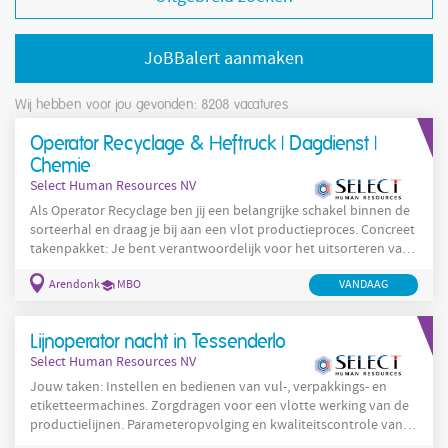
JoBBalert aanmaken
Wij hebben voor jou gevonden: 8208
vacatures
Operator Recyclage & Heftruck | Dagdienst |
Chemie
Select Human Resources NV
Als Operator Recyclage ben jij een belangrijke schakel binnen de
sorteerhal en draag je bij aan een vlot productieproces. Concreet
takenpakket: Je bent verantwoordelijk voor het uitsorteren van
inkomende materialen – zoals granulaten, poeders en brokken
Arendonk
MBO
VANDAAG
(allemaal kunststof); Je sorteert deze materialen zorgvuldig op
soort, vorm en kleur en tot slot ga je ook alles labelen; Na een
correcte sortering zorg je ervoor dat de materialen met de
Lijnoperator nacht in Tessenderlo
heftruck naar de juiste
Select Human Resources NV
Jouw taken: Instellen en bedienen van vul-, verpakkings- en
etiketteermachines. Zorgdragen voor een vlotte werking van de
productielijnen. Parameteropvolging en kwaliteitscontrole van
grondstoffen en producten. Oplossen van kleine technische