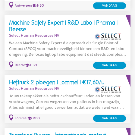
worden beheerd. Dankzij jouw structuur en nauwkeurigheid
Antwerpen
HBO
VANDAAG
verlopen processen vlot en professioneel. Je takenpakket
bestaat onder meer uit: Beheren, samenstellen en opvolgen van
cliëntendossiers met aandacht voor volledigheid, correctheid en
Machine Safety Expert | R&D Labo | Pharma |
vertrouwelijkheid Opmaken, verwerken en archiveren
Beerse
Select Human Resources NV
We een Machine Safety Expert die optreedt als Single Point of
Contact (SPOC) voor machineveiligheid binnen een R&D- en labo-
omgeving. De focus ligt op labo equipment dat steeds complexer
en meer geautomatiseerd wordt. Jouw rol is cruciaal om
Beerse
HBO
VANDAAG
machine safety structureel te verankeren: niet alleen door
processen te volgen, maar vooral door ze praktisch toepasbaar
te maken in het veld. Je werkt grotendeels autonoom, in nauwe
Heftruck 2 ploegen | Lommel | €17,60/u
samenwerking met R&D-teams, equipment owners en EHS, en
Select Human Resources NV
Jouw takenpakket als heftruckchauffeur: Laden en lossen van
vrachtwagens, Correct wegzetten van palletts in het magazijn,
Alles administratief goed verwerken zodat we weten wat waar
staat. Ben jij de heftruckchauffeur die wij zoeken? Solliciteer nu!
Lommel
MBO
VANDAAG