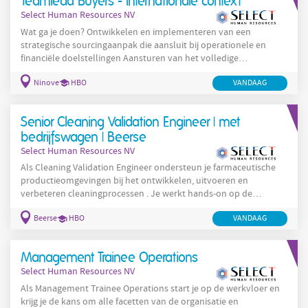
Teamlead Buyers - Internationale context
Select Human Resources NV
Wat ga je doen? Ontwikkelen en implementeren van een
strategische sourcingaanpak die aansluit bij operationele en
financiële doelstellingen Aansturen van het volledige
aankoopproces voor drie sites waarvan 2 net over de grens in
Ninove
HBO
VANDAAG
Frankrijk Onderhandelen van contracten en uitbouwen van
duurzame leveranciersrelaties Monitoren van
leveranciersprestaties op vlak van kwaliteit, levering en
Senior Cleaning Validation Engineer | met
kostenefficiëntie Intens samenwerken met Operations en Supply
Chain rond
bedrijfswagen | Beerse
Select Human Resources NV
Als Cleaning Validation Engineer ondersteun je farmaceutische
productieomgevingen bij het ontwikkelen, uitvoeren en
verbeteren cleaningprocessen . Je werkt hands-on op de
productievloer en combineert technische diepgang met GMP-
Beerse
HBO
VANDAAG
compliance. In deze rol neem je verantwoordelijkheid over
cleaning validatie doorheen de volledige levenscyclus van
equipment en processen. Jouw verantwoordelijkheden:
Management Trainee Operations
Ontwikkelen, uitvoeren en verbeteren van cleaning validation
Select Human Resources NV
strategieën
Als Management Trainee Operations start je op de werkvloer en
krijg je de kans om alle facetten van de organisatie en