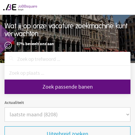
Wat jij op onze vacature zoekmachine kunt
verwachten
87% beveelt ons aan
Zoek passende banen
Actualiteit
Uitgebreid zoeken