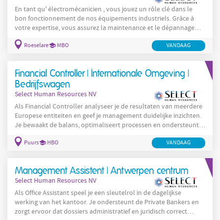
En tant qu' électromécanicien , vous jouez un rôle clé dans le
bon fonctionnement de nos équipements industriels. Grâce à
votre expertise, vous assurez la maintenance et le dépannage
des installations afin de garantir une production efficace et
Roeselare
MBO
VANDAAG
sécurisée. Installer, régler et entretenir les équipements
électromécaniques Diagnostiquer et résoudre les pannes
(électriques et mécaniques) Réaliser la maintenance préventive
Financial Controller | Internationale Omgeving |
et corrective Optimiser le fonctionnement des
Bedrijfswagen
Select Human Resources NV
Als Financial Controller analyseer je de resultaten van meerdere
Europese entiteiten en geef je management duidelijke inzichten.
Je bewaakt de balans, optimaliseert processen en ondersteunt
bij budgetten, forecasts en audits. Kern van je taken: Resultaten
Puurs
HBO
VANDAAG
analyseren & bespreken met management Marges, WIP en
processen optimaliseren Balansrisico’s opvolgen Budgetten &
forecasts opmaken (SAP BPC) Correcte SAP structuur en
Management Assistent | Antwerpen centrum
rapportering bewaken
Select Human Resources NV
Als Office Assistant speel je een sleutelrol in de dagelijkse
werking van het kantoor. Je ondersteunt de Private Bankers en
zorgt ervoor dat dossiers administratief en juridisch correct