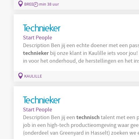
technische
zijn. Je combineert
expertise met pr
BREE
min 38 uur
ervoor
Technieker
Start People
Description Ben jij een echte doener met een p
technieker
in voor het onderhoud, de herstellingen en het ins
verhelpt storingen en zorgt dat de productie vlot blijft draaien. Je mo
herstelt onderdelen – zowel elektrisch, mechani
KAULILLE
Technieker
Start People
technisch
Description Ben jij een
talent met een passie v
job in een high-tech productieomgeving waar geen
(onderdeel van Greenyard in Hasselt) zoeken we