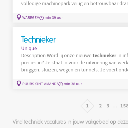
volledige machinepark veilig en betrouwbaar draait. Opstellen en uitvoere
onderhoudsplannen per machine om storingen te voorkomen. Nauwkeu
up-to-date houden van alle onderhoudsactiviteiten en o
WAREGEM
min 39 uur
ondersteunen bij het
Technieker
Unique
technieker
Description Word jij onze nieuwe
in infra
precies in? Je staat in voor de uitvoering van werken binnen infrastructuurprojecten zoals
bruggen, sluizen, wegen en tunnels. Je voert onderhoud, renovaties en installaties uit aan
elektromechanische systemen. Je werkt mee aan diverse projecten zoals signalisatie,
technische
straatverlichting, installaties en
PUURS-SINT-AMANDS
min 38 uur
1
2
3
…
15
Vind techniek vacatures in jouw vakgebied op deze