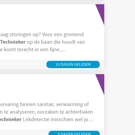
ingesteld en los je graag storingen op? Voor een groeiend
Technieker
op de baan die houdt van
 komt terecht in een fijne,
centraal staat! Wat zijn jouw taken?
: Uitvoeren van onderhoud, herstellingen en testen van
13 DAGEN GELEDEN
ervaring binnen sanitair, verwarming of
n te analyseren, oorzaken te achterhalen
echnieker
Lekdetectie misschien wel jouw
technieker
andige en klantgerichte
die
lekkages en het oplossen van
3 DAGEN GELEDEN