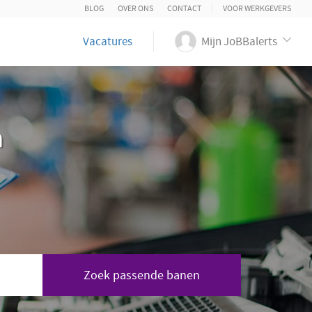
BLOG
OVER ONS
CONTACT
VOOR WERKGEVERS
Vacatures
Mijn JoBBalerts
n
Zoek passende banen