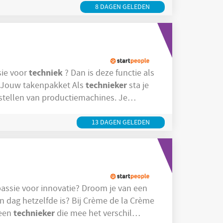
obleemoplossend denkvermogen en zorgt
8 DAGEN GELEDEN
techniek
assie voor
? Dan is deze functie als
technieker
bij onze klant in Kaulille iets voor jou! Jouw takenpakket Als
sta je
tellen van productiemachines. Je
nteert, vervangt en
sch, pneumatisch als
13 DAGEN GELEDEN
oor innovatie? Droom je van een
 dag hetzelfde is? Bij Crème de la Crème
technieker
 een
die mee het verschil