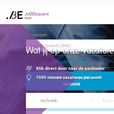
Actualiteit
Wat jij op onze vacatu
Uitgebreid zoeken
Klik direct door naar de aanbieder
7000 nieuwe vacatures per week
JoBBalert aanmaken
techniek
Hulp nodig?