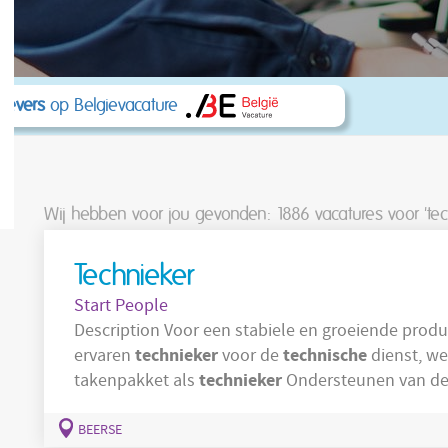
kgevers
op Belgievacature
Wij hebben voor jou gevonden: 1886
vacatures voor 'tec
Technieker
Start People
Description Voor een stabiele en groeiende productieomgeving te Beerse zoeken wij een
technieker
technische
ervaren
voor de
dienst, we
technieker
takenpakket als
Ondersteunen van d
van productie- en verpakkingsmachines Opsporen en oplossen van elektrische storingen
BEERSE