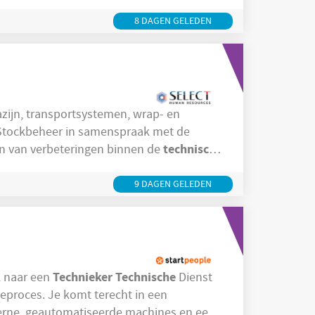
l draaien en houdt de productie letterlijk
ctie ben jij onmisbaar
8 DAGEN GELEDEN
zijn, transportsystemen, wrap- en
technische
itwerken van verbeteringen binnen de
e
ingrepen, beheer van
9 DAGEN GELEDEN
Technieker
Technische
zoek naar een
Dienst
ieproces. Je komt terecht in een
rne, geautomatiseerde machines en een