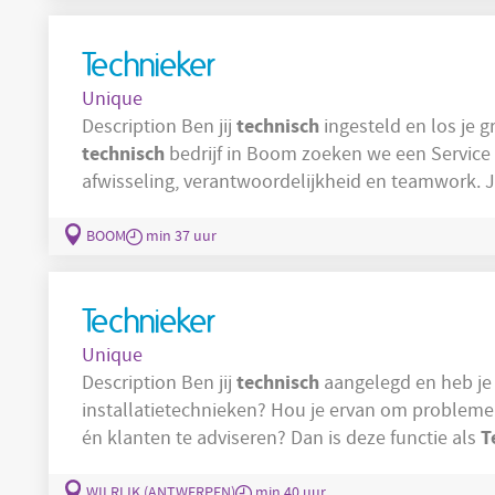
Technieker
Unique
technisch
Description Ben jij
technisch
bedrijf in Boom zoeken we een Service
afwisseling, verantwoordelijkheid en teamwork. Je
techniek
ondersteunende werkomgeving waar
echt 
Jouw takenpakket bestaat uit
BOOM
min 37 uur
Technieker
Unique
technisch
Description Ben jij
aangelegd en heb je 
installatietechnieken? Hou je ervan om probleme
T
én klanten te adviseren? Dan is deze functie als
volgende uitdaging! Wij zoeken een zelfst
gespecialiseerd wil worden in het opsporen van 
WILRIJK (ANTWERPEN)
min 40 uur