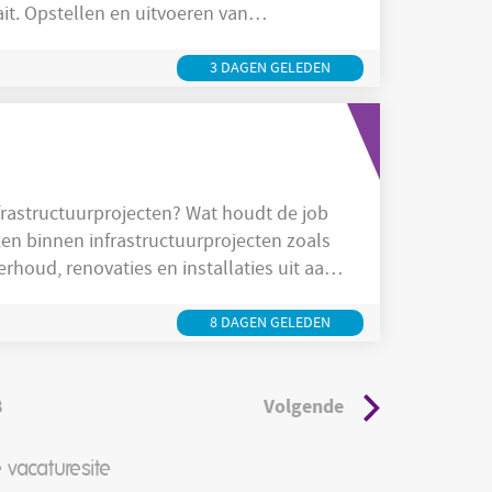
n van
rig registreren en
nderdelen. Operatoren
3 DAGEN GELEDEN
structuurprojecten? Wat houdt de job
upgrades. Je werkt op
8 DAGEN GELEDEN
8
Volgende
 vacaturesite