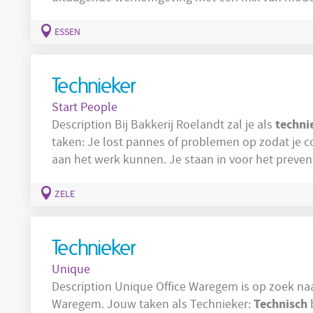
machinepark waar ook nog manuele handelingen vereist zijn. In de
verantwoordelijk voor: Het uitvoeren van preventief en correctief onderhoud aan
ESSEN
productiemachines en
Technieker
Start People
techni
Description Bij Bakkerij Roelandt zal je als
taken: Je lost pannes of problemen op zodat je collega's van productie en inpak snel terug
aan het werk kunnen. Je staan in voor het preventief en curatief onderhoud van het
machinepark samen met de andere techniekers zo
kunnen maken. Je hebt contact met leveranc
ZELE
Technieker
Unique
Description Unique Office Waregem is op zoek 
Technisch
Waregem. Jouw taken als Technieker:
b