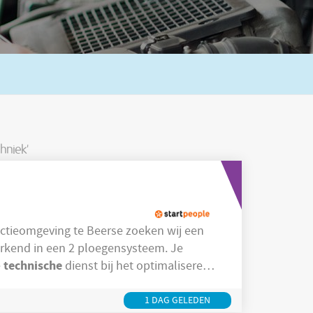
hniek'
rkend in een 2 ploegensysteem. Je
technische
e
dienst bij het optimaliseren
Programmeren, analyseren en bijsturen van PLC-sturingen Actief meedenken
1 DAG GELEDEN