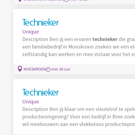
Technieker
Unique
technieker
Description Ben jij een ervaren
die gra
een familiebedrijf in Moeskroen zoeken we een 
zelfstandig kan werken en mee instaat voor het o
machinepark. Je komt terecht in een team van 8 
productieomgeving. Wat ga je do
MOESKROEN
min 38 uur
verantwoordelijk voor het onderhoud en
Technieker
Unique
Description Ben jij klaar om een sleutelrol te spelen in een sterk geautomatiseerde
productieomgeving? Voor een bedrijf i
degene die ingrijpt wanneer machines stoppen, s