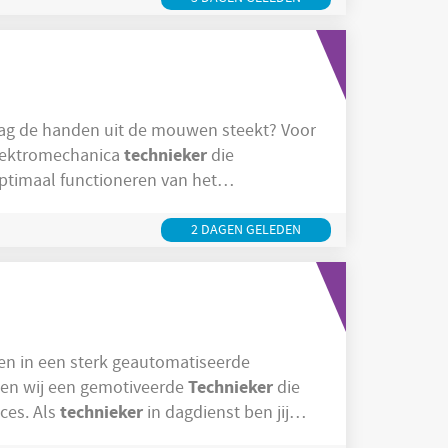
ag de handen uit de mouwen steekt? Voor
technieker
elektromechanica
die
ptimaal functioneren van het
techniekers binnen een stabiele
technieker
en? Als elektromechanica
ben je
2 DAGEN GELEDEN
Technieker
n Bree zoeken wij een gemotiveerde
die
technieker
wil meebouwen aan een vlekkeloos productieproces. Als
in dagdienst ben jij
toringen optreden of verbeteringen nodig