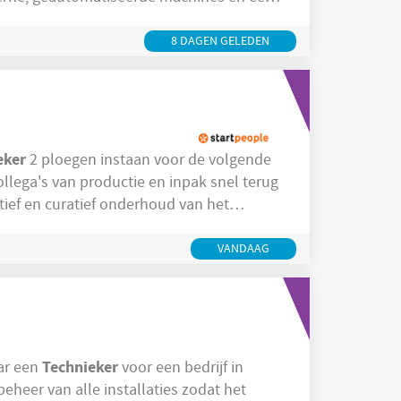
ze functie ben je
8 DAGEN GELEDEN
eker
2 ploegen instaan voor de volgende
dat we continu het lekkerste brood
technische
iers en externe
VANDAAG
Technieker
naar een
voor een bedrijf in
eheer van alle installaties zodat het