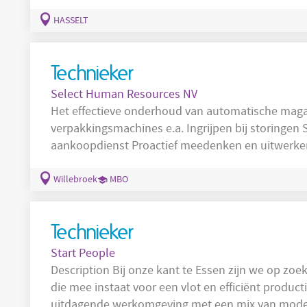
maakt. Jij zorgt ervoor dat onze machines optimaa
Technieker
in beweging. Wat ga jij doen? Als
Produ
HASSELT
Technieker
Select Human Resources NV
Het effectieve onderhoud van automatische maga
verpakkingsmachines e.a. Ingrijpen bij storingen Stockbeheer in samenspraak met de
aankoopdienst Proactief meedenken en u
technisch
dienst Administratief verwerken van de
onderhoudsschema’s, manuals ….
Willebroek
MBO
Technieker
Start People
Description Bij onze kant te Essen zijn we op 
die mee instaat voor een vlot en efficiënt product
uitdagende werkomgeving met een mix van mode