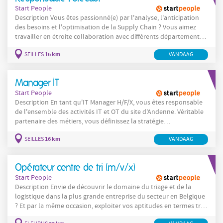
Start People
Description Vous êtes passionné(e) par l'analyse, l'anticipation
des besoins et l'optimisation de la Supply Chain ? Vous aimez
travailler en étroite collaboration avec différents départements
pour garantir la disponibilité des produits et soutenir la
16 km
SEILLES
VANDAAG
performance de l'entreprise ? Pour notre client, nous
recherchons un(e) Responsable Forecast capable de piloter les
prévisions de ventes et de
Manager IT
Start People
Description En tant qu'IT Manager H/F/X, vous êtes responsable
de l'ensemble des activités IT et OT du site d'Andenne. Véritable
partenaire des métiers, vous définissez la stratégie
technologique, pilotez sa mise en œuvre et garantissez la
16 km
SEILLES
VANDAAG
performance quotidienne des systèmes au service des
opérations. Dans un premier temps, vous jouez un rôle clé dans
la
Opérateur centre de tri (m/v/x)
Start People
Description Envie de découvrir le domaine du triage et de la
logistique dans la plus grande entreprise du secteur en Belgique
? Et par la même occasion, exploiter vos aptitudes en termes tri
et ce dans un environnement de travail tout autant seul que