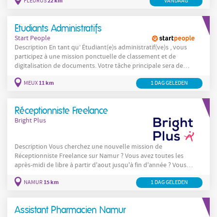
22 km
FLEURUS
VANDAAG
collectif. De plus, le travail à la chaine et en intérieur sont votre
terrain de jeu. Cette offre d’emploi est faite pour vous !
Parcourez-la et découvrez votre futur
Etudiants Administratifs
Start People
Description En tant qu’ Étudiant(e)s administratif(ve)s , vous
participez à une mission ponctuelle de classement et de
digitalisation de documents. Votre tâche principale sera de
scanner des documents et de veiller à leur bon traitement.
11 km
MEUX
1 DAG GELEDEN
Company Notre client est une association qui accompagne et
représente, entre autre, les Communes et les Provinces dans
leurs missions
Réceptionniste Freelance
Bright Plus
Description Vous cherchez une nouvelle mission de
Réceptionniste Freelance sur Namur ? Vous avez toutes les
après-midi de libre à partir d'aout jusqu'à fin d'année ? Vous
appréciez être point de contact ? Postulez maintenant ! En tant
15 km
NAMUR
1 DAG GELEDEN
que Réceptionniste Freelance vos tâches seront les suivantes :
Vous accueillez et orientez les clients, fournisseurs, candidats et
Assistant Pharmacien Namur