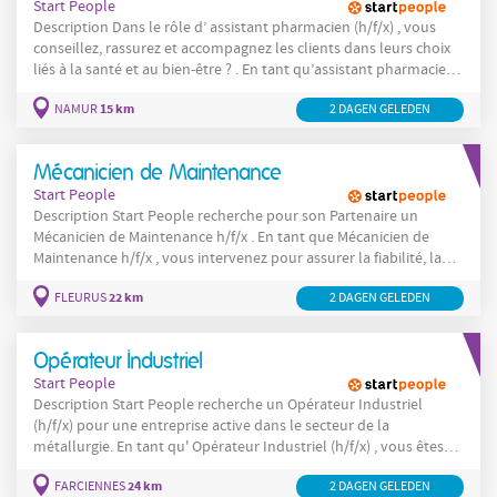
Start People
Description Dans le rôle d’ assistant pharmacien (h/f/x) , vous
conseillez, rassurez et accompagnez les clients dans leurs choix
liés à la santé et au bien-être ? . En tant qu’assistant pharmacien
(h/f/x), vous créez un vrai lien de confiance avec les clients. De
15 km
NAMUR
2 DAGEN GELEDEN
plus, vous valorisez votre expertise au quotidien comme
assistant pharmacien (h/f/x), dans un environnement dynamique
à Namur . Vous
Mécanicien de Maintenance
Start People
Description Start People recherche pour son Partenaire un
Mécanicien de Maintenance h/f/x . En tant que Mécanicien de
Maintenance h/f/x , vous intervenez pour assurer la fiabilité, la
maintenance et le bon fonctionnement des installations. Vos
22 km
FLEURUS
2 DAGEN GELEDEN
tâches incluent : Réaliser la maintenance préventive et curative
d’équipements industriels (roulements, transmissions, pompes,
Opérateur Industriel
Start People
Description Start People recherche un Opérateur Industriel
(h/f/x) pour une entreprise active dans le secteur de la
métallurgie. En tant qu' Opérateur Industriel (h/f/x) , vous êtes
suceptible d'occuper différents postes: L'accrochage: Accrocher
24 km
FARCIENNES
2 DAGEN GELEDEN
les pièces métalliques de toutes taillles sur des crochets/ chaînes