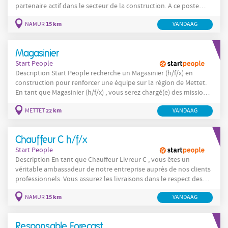
partenaire actif dans le secteur de la construction. A ce poste
vous serez chargé de transformer l'avant-projet de l’Architecte en
15 km
NAMUR
VANDAAG
plans d’exécution précis, permettant au Deviseur d'établir un
chiffrage exact et au Chef de Projets de piloter le chantier en
toute
Magasinier
Start People
Description Start People recherche un Magasinier (h/f/x) en
construction pour renforcer une équipe sur la région de Mettet.
En tant que Magasinier (h/f/x) , vous serez chargé(e) des missions
suivantes : Préparer les matériaux pour les chantiers à réaliser le
22 km
METTET
VANDAAG
lendemain. Maintenir l'ordre et la propreté dans l’entrepôt, en
veillant à une organisation
Chauffeur C h/f/x
Start People
Description En tant que Chauffeur Livreur C , vous êtes un
véritable ambassadeur de notre entreprise auprès de nos clients
professionnels. Vous assurez les livraisons dans le respect des
délais, des procédures et de la satisfaction client. Vos principales
15 km
NAMUR
VANDAAG
responsabilités sont : Assurer la livraison de casiers, fûts et
boissons auprès de nos clients en Wallonie et à Bruxelles ainsi
que lors
Responsable Forecast