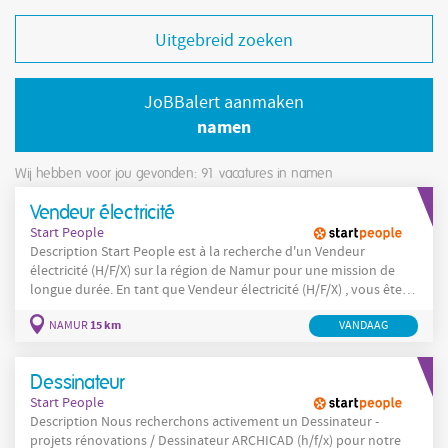
Uitgebreid zoeken
JoBBalert aanmaken
namen
Wij hebben voor jou gevonden: 91
vacatures in namen
Vendeur électricité
Start People
Description Start People est à la recherche d'un Vendeur
électricité (H/F/X) sur la région de Namur pour une mission de
longue durée. En tant que Vendeur électricité (H/F/X) , vous êtes
le point de contact privilégié des clients en magasin. Vos missions
15 km
NAMUR
VANDAAG
: Accueillir et conseiller les clients (professionnels et particuliers)
Identifier les besoins
Dessinateur
Start People
Description Nous recherchons activement un Dessinateur -
projets rénovations / Dessinateur ARCHICAD (h/f/x) pour notre