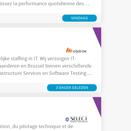
tissez la performance quotidienne des
es opérations. Dans un premier temps, vous jouez un rôle clé dans la
VANDAAG
ijke staffing in IT. Wij verzorgen IT-
Vlaanderen en Brussel binnen verschillende
structure Services en Software Testing.
ect wat IT-professionals nodig hebben om
groeien, nieuwe vaardigheden te
3 DAGEN GELEDEN
 bij