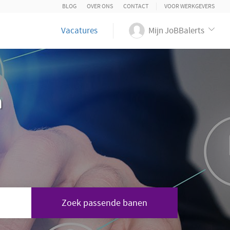
BLOG
OVER ONS
CONTACT
VOOR WERKGEVERS
Vacatures
Mijn JoBBalerts
n
Zoek passende banen