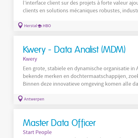
l’interface client sur des projets à forte valeur a
clients en solutions mécaniques robustes, indust
qualité, en coordination avec les équipes internes
responsabilités Piloter des projets techniques de bout en bout : conception, chiffrage,
Herstal
HBO
qualification (FAI, QTR, PPAP) et
Kwery - Data Analist (MDM)
Kwery
Een grote, stabiele en dynamische organisatie in
bekende merken en dochtermaatschappijen, zoekt
Binnen deze innovatieve omgeving komen alle da
databank, waarbij datakwaliteit en de uniekheid
worden. Het betreft een complexe en gevarieerde 
Antwerpen
hand gaat met een mensgerichte aanpak en gelijk
Master Data Officer
Start People