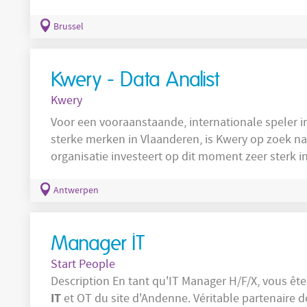
Lead governance and reporting activities Manage 
service improvement initiatives Monitor service 
Brussel
resources and priorities Ensure successful project
Kwery - Data Analist
Kwery
Voor een vooraanstaande, internationale speler i
sterke merken in Vlaanderen, is Kwery op zoek n
organisatie investeert op dit moment zeer sterk 
op vlak van kwaliteit, schaalbaarheid en gebruiks
data
team van een 7-tal
specialisten waar ze dag
Antwerpen
oplossingen. De focus ligt op het
Manager IT
Start People
Description En tant qu'IT Manager H/F/X, v
IT
et OT du site d'Andenne. Véritable partenaire de