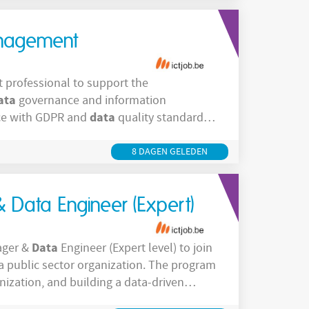
anagement
professional to support the
ata
governance and information
data
ce with GDPR and
quality standards.
 project teams and external partners to
projects and deliver
8 DAGEN GELEDEN
Data Engineer (Expert)
Data
ger &
Engineer (Expert level) to join
 a public sector organization. The program
ization, and building a data-driven
 will work in a complex, multi-actor