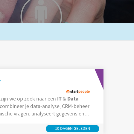
r
IT
Data
selare zijn we op zoek naar een
&
 combineer je data-analyse, CRM-beheer
nische vragen, analyseert gegevens en
erzamelen,
10 DAGEN GELEDEN