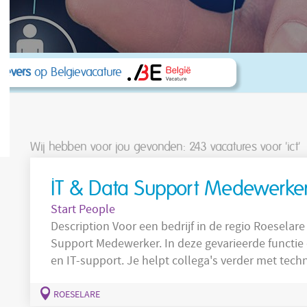
kgevers
op Belgievacature
Wij hebben voor jou gevonden: 243
vacatures voor 'ict'
IT & Data Support Medewerke
Start People
Description Voor een bedrijf in de regio Roe
Support Medewerker. In deze gevarieerde functie
en IT-support. Je helpt collega's verder met tech
draagt bij aan het optimaliseren van digitale processen. Jouw taken: V
verwerken en analyseren van data. Opstellen van rapporten en dashboards in Power BI en
ROESELARE