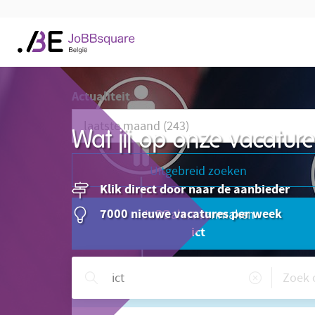
Actualiteit
Wat jij op onze vacatu
Uitgebreid zoeken
Klik direct door naar de aanbieder
7000 nieuwe vacatures per week
JoBBalert aanmaken
ict
Hulp nodig?