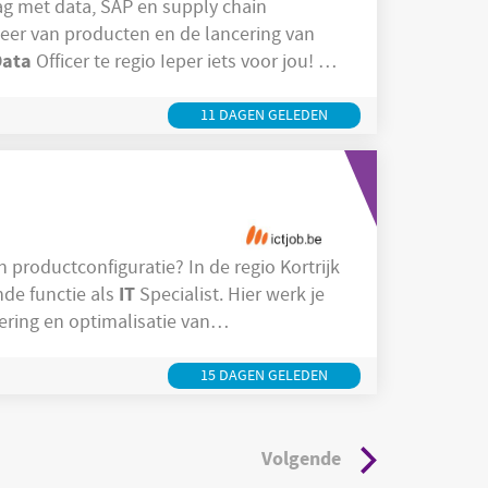
Data
Officer te regio Ieper iets voor jou! Als
t alle productdata correct en up-to-date is.
rsteunt de lancering
11 DAGEN GELEDEN
productconfiguratie? In de regio Kortrijk
IT
nde functie als
Specialist. Hier werk je
ring en optimalisatie van
s om een cruciale rol te spelen in het
en en IT-oplossingen die het verschil
15 DAGEN GELEDEN
Volgende