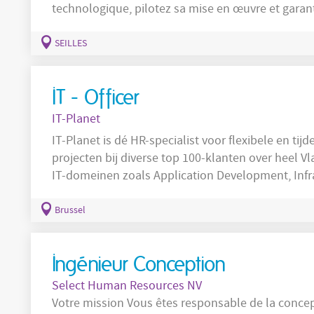
technologique, pilotez sa mise en œuvre et garan
systèmes au service d
SEILLES
IT - Officer
IT-Planet
IT-Planet is dé HR-specialist voor flexibele en tijdel
projecten bij diverse top 100-klanten over heel 
IT-domeinen zoals Application Development, Infra
Met meer dan 15 jaar ervaring begrijpen wij perf
succesvol te zijn. Bij ons krijg je de kans om te 
Brussel
ontwikkelen en uitdagende projecten op te nemen
Ingénieur Conception
Select Human Resources NV
Votre mission Vous êtes responsable de la conception, du pilotage technique et de