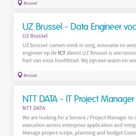
data
environment, with responsibility for both
en
Brussel
UZ Brussel - Data Engineer voo
UZ Brussel
UZ brussel: samen sterk in zorg, innovatie en 
ICT
engineer op de
dienst UZ Brussel is een toona
hart van onze hoofdstad. Wij zijn een warm en vo
onderzoek en patiëntgerichte zorg hand in hand g
medewerkers zich in om onze missie waar te maken
Brussel
kwaliteit, maar ook in menselijkheid.
NTT DATA - IT Project Manager i
NTT DATA
We are looking for a Service / Project Manager to 
execution across enterprise application and integ
Manage project scope, planning and budget Coord