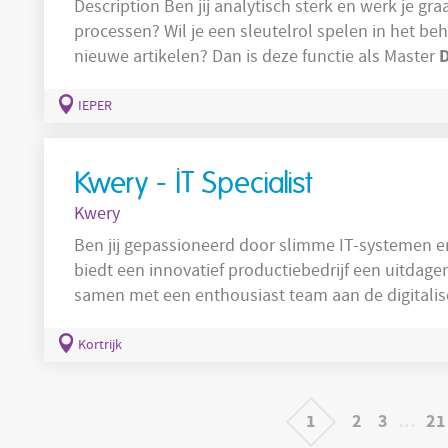
Description Ben jij analytisch sterk en werk je graag met data, SAP en supply chain
processen? Wil je een sleutelrol spelen in het beheer van producten en de lancering van
nieuwe artikelen? Dan is deze functie als Master
Data
Master
& Life Cycle Officer zorg je ervoor da
Je beheert de volledige product lifecycle en onde
IEPER
Kwery - IT Specialist
Kwery
Ben jij gepassioneerd door slimme IT-systemen en 
biedt een innovatief productiebedrijf een uitdage
samen met een enthousiast team aan de digitalise
IT
bedrijfsprocessen. Als
Specialist krijg je de kan
beheer en de ontwikkeling van configuratiesystem
Kortrijk
maken. Hoe zal jouw takenpakket
1
2
3
…
21