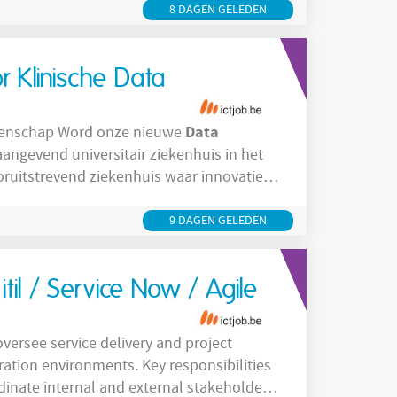
data
gineering and
management
8 DAGEN GELEDEN
r Klinische Data
Data
wetenschap Word onze nieuwe
angevend universitair ziekenhuis in het
oruitstrevend ziekenhuis waar innovatie,
aan. Elke dag zetten bijna 5.000
: zorg bieden die niet alleen uitblinkt in
9 DAGEN GELEDEN
til / Service Now / Agile
oversee service delivery and project
ration environments. Key responsibilities
inate internal and external stakeholders