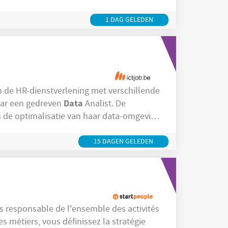
risks, issues and dependencies Drive
quality and project performance Coordinate
1 DAG GELEDEN
n de HR-dienstverlening met verschillende
Data
aar een gedreven
Analist. De
in de optimalisatie van haar data-omgeving
vriendelijkheid. Je komt terecht in een
elijks werken aan innovatieve
15 DAGEN GELEDEN
ous êtes responsable de l'ensemble des activités
s métiers, vous définissez la stratégie