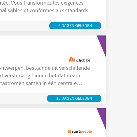
joutée. Vous transformez les exigences
rialisables et conformes aux standards
 et partenaires externes. Vos
6 DAGEN GELEDEN
 Antwerpen, bestaande uit verschillende
 versterking binnen het datateam.
tastromen samen in één centrale
 van kandidaten en klanten gewaarborgd
structuur waarin digitaal werken hand in
15 DAGEN GELEDEN
e kansen voor iedereen. De