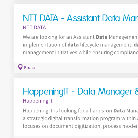
Excel.
NTT DATA - Assistant Data M
NTT DATA
Data
We are looking for an Assistant
Management 
data
d
implementation of
lifecycle management,
management initiatives while ensuring complian
You will work closely with business stakeholders,
data
ICT
improve
governance processes, support
Brussel
HappeningIT - Data Manager & 
HappeningIT
Data
HappeningIT is looking for a hands-on
Mana
a strategic digital transformation program within
focuses on document digitization, process modern
ecosystem using Azure Cloud Dataplatformen. You