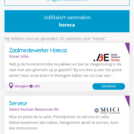
JoBBalert aanmaken
horeca
Wij hebben voor jou gevonden: 83
vacatures voor 'horeca'
Zaalmedewerker Horeca
Glowi Jobs
Heb jij de horecamicrobe te pakken en ben je vliegensvlug in de
zaal met een glimlach op je gezicht? Bij ons ben je aan het juiste
adres! Voor onze klant te Waregem kijken we uit naar een
zaalmedewerker
horecamedewerker
kelner
-
-
- ober. Greep uit
Waregem
LBO
VANDAAG
je takenpakket: in orde plaatsen van zaal en tafels begeleiden en
adviseren klanten opnemen bestellingen verzorgen vlotte
bediening
dit steeds met de glimlach op het
Serveur
Select Human Resources NV
Mise en place de la salle, Participation au service en salle,
Débarrassement des tables, Rangement après le service, Suivi
des instructions.