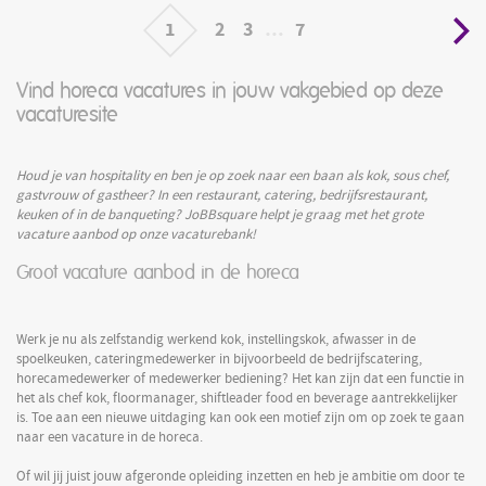
1
2
3
…
7
Vind horeca vacatures in jouw vakgebied op deze
vacaturesite
Houd je van hospitality en ben je op zoek naar een baan als kok, sous chef,
gastvrouw of gastheer? In een restaurant, catering, bedrijfsrestaurant,
keuken of in de banqueting? JoBBsquare helpt je graag met het grote
vacature aanbod op onze vacaturebank!
Groot vacature aanbod in de horeca
Werk je nu als zelfstandig werkend kok, instellingskok, afwasser in de
spoelkeuken, cateringmedewerker in bijvoorbeeld de bedrijfscatering,
horecamedewerker of medewerker bediening? Het kan zijn dat een functie in
het als chef kok, floormanager, shiftleader food en beverage aantrekkelijker
is. Toe aan een nieuwe uitdaging kan ook een motief zijn om op zoek te gaan
naar een vacature in de horeca.
Of wil jij juist jouw afgeronde opleiding inzetten en heb je ambitie om door te