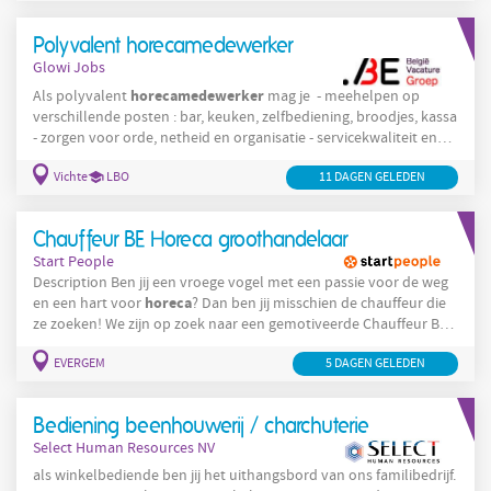
Boortmeerbeek zijn wij op zoek naar een voltijdse
traiteurmedewerker (38u/week). Je komt terecht in een
Polyvalent horecamedewerker
dynamische supermarkt waar
Glowi Jobs
horecamedewerker
Als polyvalent
mag je - meehelpen op
verschillende posten : bar, keuken, zelfbediening, broodjes, kassa
- zorgen voor orde, netheid en organisatie - servicekwaliteit en
klantentevredenheid opvolgen - iedere dag het operationele
Vichte
LBO
11 DAGEN GELEDEN
opvolgen Later mag je - nieuwe medewerkers, flexi's en
studenten opleiden - instaan voor personeelsplanning - HACCP
normen controleren - bestellingen plaatsen. Trefwoorden :
Chauffeur BE Horeca groothandelaar
Start People
Description Ben jij een vroege vogel met een passie voor de weg
horeca
en een hart voor
? Dan ben jij misschien de chauffeur die
ze zoeken! We zijn op zoek naar een gemotiveerde Chauffeur BE !
Taken: Je staat in voor het tijdig en correct leveren van
EVERGEM
5 DAGEN GELEDEN
bestellingen bij onze horecaklanten. Je zorgt voor een
vriendelijke en professionele service bij levering. Je controleert
de vracht en zorgt dat alles in orde is voor
Bediening beenhouwerij / charchuterie
Select Human Resources NV
als winkelbediende ben jij het uithangsbord van ons familibedrijf.