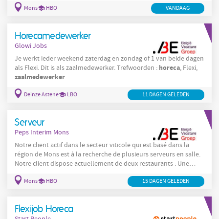
Mons
HBO
VANDAAG
Horecamedewerker
Glowi Jobs
Je werkt ieder weekend zaterdag en zondag of 1 van beide dagen
horeca
als Flexi. Dit is als zaalmedewerker. Trefwoorden :
, Flexi,
zaalmedewerker
Deinze Astene
LBO
11 DAGEN GELEDEN
Serveur
Peps Interim Mons
Notre client actif dans le secteur viticole qui est basé dans la
région de Mons est à la recherche de plusieurs serveurs en salle.
Notre client dispose actuellement de deux restaurants : Une
brasserie
restaurant
conviviale et un
étoilé. Mise en place de la
Mons
HBO
15 DAGEN GELEDEN
salle, Participation au service en salle, Débarrassement des
tables, Rangement après le service, Suivi des instructions.
Flexijob Horeca
Start People