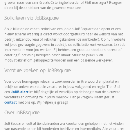
groeien naar een carrière als Cateringbeheerder of F&B manager? Reageer
direct bij de aanbieder van de gewenste vacature.
Solliciteren via JoBBsquare
Als je klikt op de vacaturetitel van een job op JoBBsquare dan opent er een
nieuw scherm waarbij je direct wordt doorgestuurd naar de website van het
bedrijf, uitzendbureau of rekruteringskantoor (de aanbieder). Op hun website
vul je de gevraagde gegevens in zodat je de sollicitatie kunt versturen. Laat de
intermediairs voor jou werken! Zij hebben een groot aanbod aan horeca of
catering functies bij bedrijven beschikbaar. Stuur ze jouw CV en
motivatiebrief om gekoppeld te worden aan een passende werkgever.
Vacature zoeken op JoBBsquare
Voer op de homepage relevante zoekwoorden in (trefwoord en plaats) en
bekijk de unieke en actuele vacatures in jouw vakgebied en regio. Tip!: Stel
JoBB alert
een
in: blijf dagelijks of wekelijks op de hoogte van de nieuwste
vacatures en ontvang ze in jouw mailbox. Heb je vragen? Neem gerust
contact
met ons op. Wij helpen je graag!
Over JoBBsquare
JoBBsquare heeft al tienduizenden werkzoekenden geholpen met het vinden
van passende banen bij honderden bedrijven en intermediairs. Alle vacatures