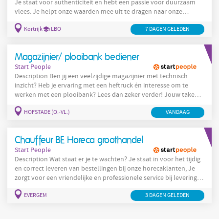
Je staat voor authenticiteit en hebt een passie voor duurzaam
vlees. Je helpt onze waarden mee uit te dragen naar onze
klanten toe op een klantvriendelijke manier. Je verzorgt een
Kortrijk
LBO
bediening
7 DAGEN GELEDEN
klantgerichte
en adviseert de klant bij het maken van
hun koopkeuzes. Daarnaast zorg je ervoor dat de winkel er altijd
picobello in orde uitziet. Bij opstart bereid je de toonbank voor
Magazijnier/ plooibank bediener
en zorg je voor een mooie presentatie
Start People
Description Ben jij een veelzijdige magazijnier met technisch
inzicht? Heb je ervaring met een heftruck én interesse om te
werken met een plooibank? Lees dan zeker verder! Jouw taken
en verantwoordelijkheden Laden en lossen van vrachtwagens
HOFSTADE (O.-VL.)
VANDAAG
Klanten bedienen en verder helpen Goederen correct stockeren
in het magazijn Bedienen van de plooibank voor het plooien van
metalen onderdelen Zorgen voor orde, netheid
Chauffeur BE Horeca groothandel
Start People
Description Wat staat er je te wachten? Je staat in voor het tijdig
en correct leveren van bestellingen bij onze horecaklanten, Je
zorgt voor een vriendelijke en professionele service bij levering,
Je controleert de vracht en zorgt dat alles in orde is voor vertrek,
EVERGEM
3 DAGEN GELEDEN
Je helpt bij het laden en lossen van de goederen, Daarnaast kan
je ook allround ingezet worden in de