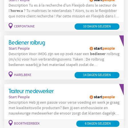
Description Tu es à la recherche d'un Flexijob dans le secteur de
horeca
l'
? Tu maîtrises le néerlandais ? Alors, tu es le flexijobber
que notre client recherche ! Par cette mission en Flexijob dans le
horeca
secteur de l'
, tu travailles en tant qu'animateur dans un
CERFONTAINE
10 DAGEN GELEDEN
centre de loisir de la région de Cerfontaine. Company Notre
Bediener rolbrug
Start People
bediener
Description Voor IMOG zijn we op zoek naar een
rolbrug
(m/v/x) voor hun verbrandingsovens: Taken : De rolbrug
bedienen waarbij je het materiaal stapelt zodat de
bunkercapaciteiten optimaal gebruikt worden. De ovens correct
HARELBEKE
14 DAGEN GELEDEN
vullen met een zo constant mogelijke mengeling zodat een
stabiel verbrandingsproces behouden blijft. Administratie in
kader van stortbunkerbeheer. Indien gewenst kan met ook met
Traiteur medewerker
de interne
Start People
Description Heb jij een passie voor verse voeding en werk je graag
met kwaliteitsvolle producten? Ben jij een enthousiaste en
nauwkeurige medewerker die ervoor zorgt dat klanten dagelijks
kunnen genieten van een verzorgde en aantrekkelijke
BOORTMEERBEEK
6 DAGEN GELEDEN
traiteurafdeling? Dan zijn wij op zoek naar jou! Voor onze klant te