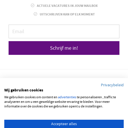
ACTUELE VACATURES IN JOUW MAILBOX
UITSCHRIJVEN KAN OP ELK MOMENT
Schrijf me in!
Privacybeleid
Wij gebruiken cookies
We gebruiken cookies om content en
advertenties
te personaliseren , traffic te
© 2026 JOBBSQUARE
analyseren en om u een geweldige website-ervaring te bieden. Voor meer
informatie over de cookies die we gebruiken opent u de instellingen.
NEDERLANDS
FRANÇAIS
ENGLISH
Accepteer alles