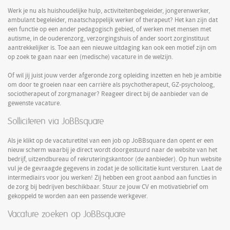
Werk je nu als huishoudelijke hulp, activiteitenbegeleider, jongerenwerker,
ambulant begeleider, maatschappelijk werker of therapeut? Het kan zijn dat
een functie op een ander pedagogisch gebied, of werken met mensen met
autisme, in de ouderenzorg, verzorgingshuis of ander soort zorginstituut
aantrekkelijker is. Toe aan een nieuwe uitdaging kan ook een motief zijn om
op zoek te gaan naar een (medische) vacature in de welzijn.
Of wil jij juist jouw verder afgeronde zorg opleiding inzetten en heb je ambitie
om door te groeien naar een carrière als psychotherapeut, GZ-psycholoog,
sociotherapeut of zorgmanager? Reageer direct bij de aanbieder van de
gewenste vacature.
Solliciteren via JoBBsquare
Als je klikt op de vacaturetitel van een job op JoBBsquare dan opent er een
nieuw scherm waarbij je direct wordt doorgestuurd naar de website van het
bedrijf, uitzendbureau of rekruteringskantoor (de aanbieder). Op hun website
vul je de gevraagde gegevens in zodat je de sollicitatie kunt versturen. Laat de
intermediairs voor jou werken! Zij hebben een groot aanbod aan functies in
de zorg bij bedrijven beschikbaar. Stuur ze jouw CV en motivatiebrief om
gekoppeld te worden aan een passende werkgever.
Vacature zoeken op JoBBsquare