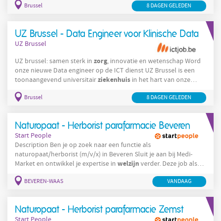
Brussel
8 DAGEN GELEDEN
zorg
waar innovatie, onderzoek en patiëntgerichte
hand in hand
gaan. Elke dag zetten bijna 5.000 medewerkers zich in om onze
zorg
missie waar te maken:
bieden die niet
UZ Brussel - Data Engineer voor Klinische Data
UZ Brussel
zorg
UZ brussel: samen sterk in
, innovatie en wetenschap Word
onze nieuwe Data engineer op de ICT dienst UZ Brussel is een
ziekenhuis
toonaangevend universitair
in het hart van onze
ziekenhuis
hoofdstad. Wij zijn een warm en vooruitstrevend
Brussel
8 DAGEN GELEDEN
zorg
waar innovatie, onderzoek en patiëntgerichte
hand in hand
gaan. Elke dag zetten bijna 5.000 medewerkers zich in om onze
zorg
missie waar te maken:
bieden die niet alleen
Naturopaat - Herborist parafarmacie Beveren
Start People
Description Ben je op zoek naar een functie als
naturopaat/herborist (m/v/x) in Beveren Sluit je aan bij Medi-
welzijn
Market en ontwikkel je expertise in
verder. Deze job als
naturopaat/herborist in de parafarmacie (m/v/x) geeft je de kans
BEVEREN-WAAS
VANDAAG
om klanten dagelijks te adviseren en te begeleiden. Wil je je
welzijn
passie voor
en natuurlijke gezondheid benutten? Je
welzijn
adviseert klanten over natuurlijke producten en
Je
Naturopaat - Herborist parafarmacie Zemst
Start People