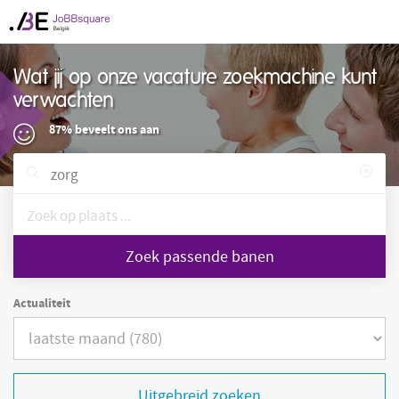
Wat jij op onze vacature zoekmachine kunt
verwachten
87% beveelt ons aan
Zoek passende banen
Actualiteit
Uitgebreid zoeken