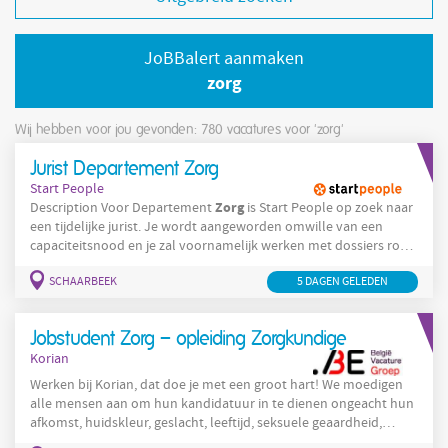
JoBBalert aanmaken
zorg
Wij hebben voor jou gevonden: 780
vacatures voor 'zorg'
Jurist Departement Zorg
Start People
Zorg
Description Voor Departement
is Start People op zoek naar
een tijdelijke jurist. Je wordt aangeworden omwille van een
capaciteitsnood en je zal voornamelijk werken met dossiers rond
persoonsgegevens en privacy. Je takenpakket kan bestaan uit:
SCHAARBEEK
5 DAGEN GELEDEN
De continue werking van de organisatie mee helpen verzekeren.
Administratie uitvoeren die bij de dienstverlening hoort.
Meewerken aan de correctheid van en het
Jobstudent Zorg – opleiding Zorgkundige
Korian
Werken bij Korian, dat doe je met een groot hart! We moedigen
alle mensen aan om hun kandidatuur in te dienen ongeacht hun
afkomst, huidskleur, geslacht, leeftijd, seksuele geaardheid,
filosofische overtuiging, handicap, ... Indien je aangepaste