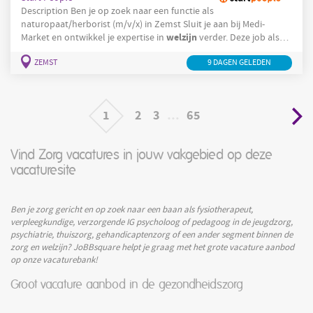
Description Ben je op zoek naar een functie als
naturopaat/herborist (m/v/x) in Zemst Sluit je aan bij Medi-
welzijn
Market en ontwikkel je expertise in
verder. Deze job als
naturopaat/herborist in de parafarmacie (m/v/x) geeft je de kans
ZEMST
9 DAGEN GELEDEN
om klanten dagelijks te adviseren en te begeleiden. Wil je je
welzijn
passie voor
en natuurlijke gezondheid benutten? Je
welzijn
adviseert klanten over natuurlijke producten en
Je
1
2
3
…
65
Vind Zorg vacatures in jouw vakgebied op deze
vacaturesite
Ben je zorg gericht en op zoek naar een baan als fysiotherapeut,
verpleegkundige, verzorgende IG psycholoog of pedagoog in de jeugdzorg,
psychiatrie, thuiszorg, gehandicaptenzorg of een ander segment binnen de
zorg en welzijn? JoBBsquare helpt je graag met het grote vacature aanbod
op onze vacaturebank!
Groot vacature aanbod in de gezondheidszorg