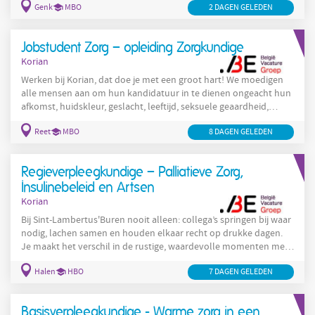
Genk
MBO
2 DAGEN GELEDEN
accommodatie nodig heeft, wat jouw handicap ook is, voor de
selectiefase voor deze functie of daarna, aarzel dan niet om
contact met ons op te nemen. Wie wij zijn Korian is één van de
Jobstudent Zorg – opleiding Zorgkundige
grootste zorgaanbieders in België in de
Korian
Werken bij Korian, dat doe je met een groot hart! We moedigen
alle mensen aan om hun kandidatuur in te dienen ongeacht hun
afkomst, huidskleur, geslacht, leeftijd, seksuele geaardheid,
filosofische overtuiging, handicap, ... Indien je aangepaste
Reet
MBO
8 DAGEN GELEDEN
accommodatie nodig heeft, wat jouw handicap ook is, voor de
selectiefase voor deze functie of daarna, aarzel dan niet om
contact met ons op te nemen. Wie wij zijn Korian is één van de
Regieverpleegkundige – Palliatieve Zorg,
grootste zorgaanbieders in België in de
Insulinebeleid en Artsen
Korian
Bij Sint-Lambertus'Buren nooit alleen: collega’s springen bij waar
nodig, lachen samen en houden elkaar recht op drukke dagen.
Je maakt het verschil in de rustige, waardevolle momenten met
bewoners. Precies wat werken in de ouderenzorg zo betekenisvol
Halen
HBO
7 DAGEN GELEDEN
maakt. Ontdek hier hoe jij jouw talent kan inzetten in een huis
waar teamwork en menselijkheid centraal staan. Wie wij zijn
Werken bij Korian, dat doe je met een groot hart! Bij ons krijgt
Basisverpleegkundige - Warme zorg in een
iedereen gelijke kansen. We verwelkomen