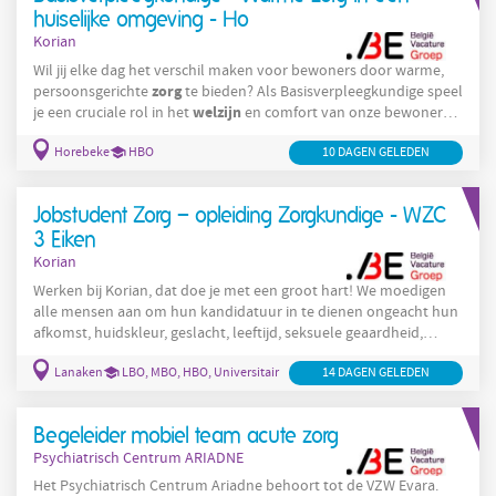
huiselijke omgeving - Ho
Korian
Wil jij elke dag het verschil maken voor bewoners door warme,
zorg
persoonsgerichte
te bieden? Als Basisverpleegkundige speel
welzijn
je een cruciale rol in het
en comfort van onze bewoners.
Je komt terecht in een betrokken en multidisciplinair team waar
Horebeke
HBO
zorg
10 DAGEN GELEDEN
samenwerking, kwaliteit van
en menselijkheid centraal
staan. Wie wij zijn Korian is één van de grootste zorgaanbieders in
België in de residentiële ouderenzorg, met bijna 120
Jobstudent Zorg – opleiding Zorgkundige - WZC
3 Eiken
Korian
Werken bij Korian, dat doe je met een groot hart! We moedigen
alle mensen aan om hun kandidatuur in te dienen ongeacht hun
afkomst, huidskleur, geslacht, leeftijd, seksuele geaardheid,
filosofische overtuiging, handicap, ... Indien je aangepaste
Lanaken
LBO, MBO, HBO, Universitair
14 DAGEN GELEDEN
accommodatie nodig heeft, wat jouw handicap ook is, voor de
selectiefase voor deze functie of daarna, aarzel dan niet om
contact met ons op te nemen. Wie wij zijn Korian is één van de
Begeleider mobiel team acute zorg
grootste zorgaanbieders in België in de
Psychiatrisch Centrum ARIADNE
Het Psychiatrisch Centrum Ariadne behoort tot de VZW Evara.