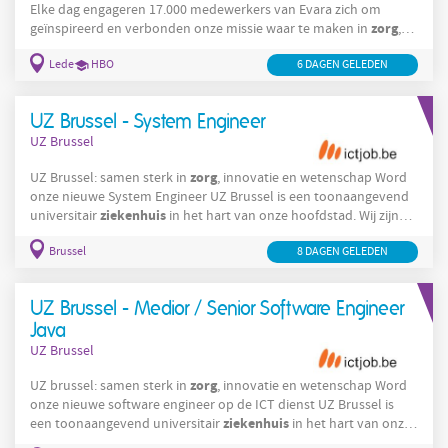
Elke dag engageren 17.000 medewerkers van Evara zich om
zorg
geïnspireerd en verbonden onze missie waar te maken in
,
onderwijs en sociale economie. Het Psychiatrisch Centrum
Lede
HBO
6 DAGEN GELEDEN
Ariadne is partner in het netwerk voor geestelijke
gezondheidszorg
Aalst-Dendermonde-Sint-Niklaas. Om onze
dienstverlening te optimaliseren, hebben wij momenteel
UZ Brussel - System Engineer
volgende openstaande vacature voor een: Begeleider Mobiel
UZ Brussel
Team
zorg
UZ Brussel: samen sterk in
, innovatie en wetenschap Word
onze nieuwe System Engineer UZ Brussel is een toonaangevend
ziekenhuis
universitair
in het hart van onze hoofdstad. Wij zijn
ziekenhuis
een warm en vooruitstrevend
waar innovatie,
Brussel
zorg
8 DAGEN GELEDEN
onderzoek en patiëntgerichte
hand in hand gaan. Elke dag
zetten bijna 5.000 medewerkers zich in om onze missie waar te
zorg
maken:
bieden die niet alleen uitblinkt in
UZ Brussel - Medior / Senior Software Engineer
Java
UZ Brussel
zorg
UZ brussel: samen sterk in
, innovatie en wetenschap Word
onze nieuwe software engineer op de ICT dienst UZ Brussel is
ziekenhuis
een toonaangevend universitair
in het hart van onze
ziekenhuis
hoofdstad. Wij zijn een warm en vooruitstrevend