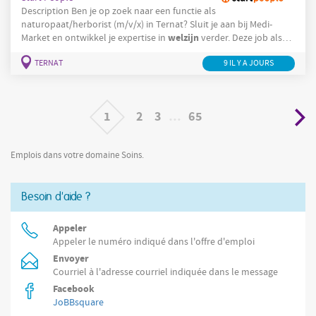
Description Ben je op zoek naar een functie als
naturopaat/herborist (m/v/x) in Ternat? Sluit je aan bij Medi-
welzijn
Market en ontwikkel je expertise in
verder. Deze job als
naturopaat/herborist in de parafarmacie (m/v/x) geeft je de kans
TERNAT
9 IL Y A JOURS
om klanten dagelijks te adviseren en te begeleiden. Wil je je
welzijn
passie voor
en natuurlijke gezondheid benutten? Je
welzijn
adviseert klanten over natuurlijke producten en
Je
analyseert
1
2
3
…
65
Emplois dans votre domaine Soins.
Besoin d'aide ?
Appeler
Appeler le numéro indiqué dans l'offre d'emploi
Envoyer
Courriel à l'adresse courriel indiquée dans le message
Facebook
JoBBsquare