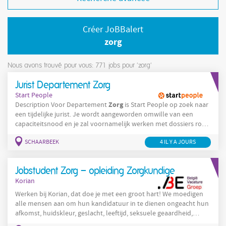
Créer JoBBalert
zorg
Nous avons trouvé pour vous: 771
jobs pour 'zorg'
Jurist Departement Zorg
Start People
Zorg
Description Voor Departement
is Start People op zoek naar
een tijdelijke jurist. Je wordt aangeworden omwille van een
capaciteitsnood en je zal voornamelijk werken met dossiers rond
persoonsgegevens en privacy. Je takenpakket kan bestaan uit:
SCHAARBEEK
4 IL Y A JOURS
De continue werking van de organisatie mee helpen verzekeren.
Administratie uitvoeren die bij de dienstverlening hoort.
Meewerken aan de correctheid van en het
Jobstudent Zorg – opleiding Zorgkundige
Korian
Werken bij Korian, dat doe je met een groot hart! We moedigen
alle mensen aan om hun kandidatuur in te dienen ongeacht hun
afkomst, huidskleur, geslacht, leeftijd, seksuele geaardheid,
filosofische overtuiging, handicap, ... Indien je aangepaste