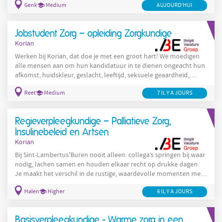
Genk
Medium
AUJOURD'HUI
accommodatie nodig heeft, wat jouw handicap ook is, voor de
selectiefase voor deze functie of daarna, aarzel dan niet om
contact met ons op te nemen. Wie wij zijn Korian is één van de
Jobstudent Zorg – opleiding Zorgkundige
grootste zorgaanbieders in België in de
Korian
Werken bij Korian, dat doe je met een groot hart! We moedigen
alle mensen aan om hun kandidatuur in te dienen ongeacht hun
afkomst, huidskleur, geslacht, leeftijd, seksuele geaardheid,
filosofische overtuiging, handicap, ... Indien je aangepaste
Reet
Medium
7 IL Y A JOURS
accommodatie nodig heeft, wat jouw handicap ook is, voor de
selectiefase voor deze functie of daarna, aarzel dan niet om
contact met ons op te nemen. Wie wij zijn Korian is één van de
Regieverpleegkundige – Palliatieve Zorg,
grootste zorgaanbieders in België in de
Insulinebeleid en Artsen
Korian
Bij Sint-Lambertus'Buren nooit alleen: collega’s springen bij waar
nodig, lachen samen en houden elkaar recht op drukke dagen.
Je maakt het verschil in de rustige, waardevolle momenten met
bewoners. Precies wat werken in de ouderenzorg zo betekenisvol
Halen
Higher
6 IL Y A JOURS
maakt. Ontdek hier hoe jij jouw talent kan inzetten in een huis
waar teamwork en menselijkheid centraal staan. Wie wij zijn
Werken bij Korian, dat doe je met een groot hart! Bij ons krijgt
Basisverpleegkundige - Warme zorg in een
iedereen gelijke kansen. We verwelkomen