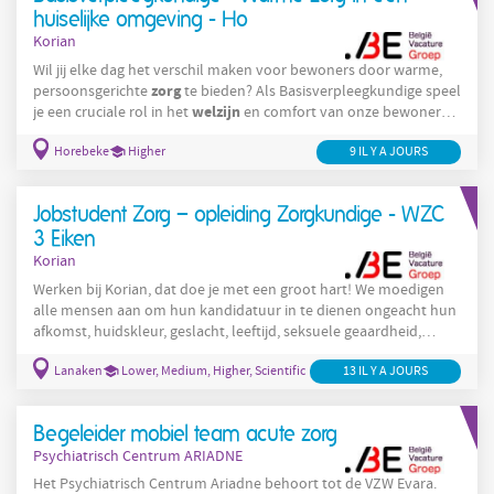
huiselijke omgeving - Ho
Korian
Wil jij elke dag het verschil maken voor bewoners door warme,
zorg
persoonsgerichte
te bieden? Als Basisverpleegkundige speel
welzijn
je een cruciale rol in het
en comfort van onze bewoners.
Je komt terecht in een betrokken en multidisciplinair team waar
Horebeke
Higher
zorg
9 IL Y A JOURS
samenwerking, kwaliteit van
en menselijkheid centraal
staan. Wie wij zijn Korian is één van de grootste zorgaanbieders in
België in de residentiële ouderenzorg, met bijna 120
Jobstudent Zorg – opleiding Zorgkundige - WZC
3 Eiken
Korian
Werken bij Korian, dat doe je met een groot hart! We moedigen
alle mensen aan om hun kandidatuur in te dienen ongeacht hun
afkomst, huidskleur, geslacht, leeftijd, seksuele geaardheid,
filosofische overtuiging, handicap, ... Indien je aangepaste
Lanaken
Lower, Medium, Higher, Scientific
13 IL Y A JOURS
accommodatie nodig heeft, wat jouw handicap ook is, voor de
selectiefase voor deze functie of daarna, aarzel dan niet om
contact met ons op te nemen. Wie wij zijn Korian is één van de
Begeleider mobiel team acute zorg
grootste zorgaanbieders in België in de
Psychiatrisch Centrum ARIADNE
Het Psychiatrisch Centrum Ariadne behoort tot de VZW Evara.