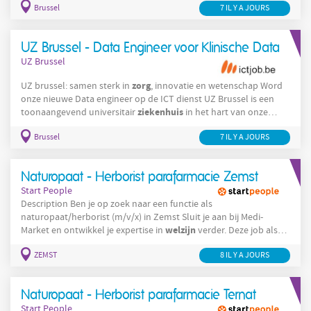
Brussel
zorg
7 IL Y A JOURS
waar innovatie, onderzoek en patiëntgerichte
hand in hand
gaan. Elke dag zetten bijna 5.000 medewerkers zich in om onze
zorg
missie waar te maken:
bieden die niet
UZ Brussel - Data Engineer voor Klinische Data
UZ Brussel
zorg
UZ brussel: samen sterk in
, innovatie en wetenschap Word
onze nieuwe Data engineer op de ICT dienst UZ Brussel is een
ziekenhuis
toonaangevend universitair
in het hart van onze
ziekenhuis
hoofdstad. Wij zijn een warm en vooruitstrevend
Brussel
zorg
7 IL Y A JOURS
waar innovatie, onderzoek en patiëntgerichte
hand in hand
gaan. Elke dag zetten bijna 5.000 medewerkers zich in om onze
zorg
missie waar te maken:
bieden die niet alleen
Naturopaat - Herborist parafarmacie Zemst
Start People
Description Ben je op zoek naar een functie als
naturopaat/herborist (m/v/x) in Zemst Sluit je aan bij Medi-
welzijn
Market en ontwikkel je expertise in
verder. Deze job als
naturopaat/herborist in de parafarmacie (m/v/x) geeft je de kans
ZEMST
8 IL Y A JOURS
om klanten dagelijks te adviseren en te begeleiden. Wil je je
welzijn
passie voor
en natuurlijke gezondheid benutten? Je
welzijn
adviseert klanten over natuurlijke producten en
Je
Naturopaat - Herborist parafarmacie Ternat
Start People