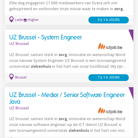
Elke dag engageren 17.000 medewerkers van Evara zich om
zorg
geïnspireerd en verbonden onze missie waar te maken in
,
onderwijs en sociale economie. Het Psychiatrisch Centrum
Lede
Higher
5 IL Y A JOURS
Ariadne is partner in het netwerk voor geestelijke
gezondheidszorg
Aalst-Dendermonde-Sint-Niklaas. Om onze
dienstverlening te optimaliseren, hebben wij momenteel
UZ Brussel - System Engineer
volgende openstaande vacature voor een: Begeleider Mobiel
UZ Brussel
Team
zorg
UZ Brussel: samen sterk in
, innovatie en wetenschap Word
onze nieuwe System Engineer UZ Brussel is een toonaangevend
ziekenhuis
universitair
in het hart van onze hoofdstad. Wij zijn
ziekenhuis
een warm en vooruitstrevend
waar innovatie,
Brussel
zorg
7 IL Y A JOURS
onderzoek en patiëntgerichte
hand in hand gaan. Elke dag
zetten bijna 5.000 medewerkers zich in om onze missie waar te
zorg
maken:
bieden die niet alleen uitblinkt in
UZ Brussel - Medior / Senior Software Engineer
Java
UZ Brussel
zorg
UZ brussel: samen sterk in
, innovatie en wetenschap Word
onze nieuwe software engineer op de ICT dienst UZ Brussel is
ziekenhuis
een toonaangevend universitair
in het hart van onze
ziekenhuis
hoofdstad. Wij zijn een warm en vooruitstrevend