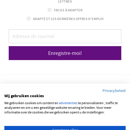
LETTRES
FACILE À ADAPTER
ADAPTÉ ET LES DERNIÈRES OFFRES D’EMPLOI
Enregistre-moi!
Privacybeleid
Wij gebruiken cookies
We gebruiken cookies om content en
advertenties
te personaliseren , traffic te
© 2026 JOBBSQUARE
analyseren en om u een geweldige website-ervaring te bieden. Voor meer
informatie over de cookies die we gebruiken opent u de instellingen.
NEDERLANDS
FRANÇAIS
ENGLISH