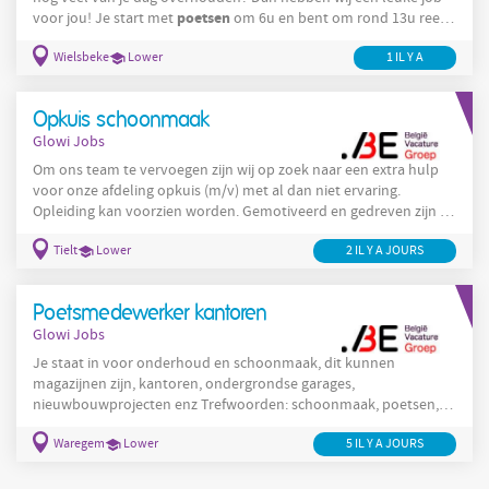
poetsen
voor jou! Je start met
om 6u en bent om rond 13u reeds
klaar met werken, nog veel tijd om andere dingen te doen en
Wielsbeke
Lower
1 IL Y A
ondertussen heb je 16.7243€/u verdiend! Aarzel dus niet en bel
ons op 056/89 09 62 of stuur ons een mailtje op
waregem.jobs@glowi.be!
Opkuis schoonmaak
Glowi Jobs
Om ons team te vervoegen zijn wij op zoek naar een extra hulp
voor onze afdeling opkuis (m/v) met al dan niet ervaring.
Opleiding kan voorzien worden. Gemotiveerd en gedreven zijn is
een must. Niet bang zijn om de handen vuil te maken. Werk zien
Tielt
Lower
2 IL Y A JOURS
en willen aanpakken. Je werkt alleen of in een team van
meerdere personen en staat in voor de opkuis van particulieren
en bedrijfsgebouwen. Regio: zijn enorm uiteenlopend
Poetsmedewerker kantoren
Nieuwbouwreiniging Reiniging na brand Reinigen
Glowi Jobs
Je staat in voor onderhoud en schoonmaak, dit kunnen
magazijnen zijn, kantoren, ondergrondse garages,
nieuwbouwprojecten enz Trefwoorden: schoonmaak, poetsen,
onderhoud
Waregem
Lower
5 IL Y A JOURS