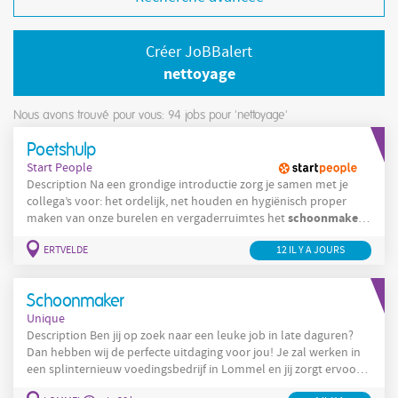
Créer JoBBalert
nettoyage
Nous avons trouvé pour vous: 94
jobs pour 'nettoyage'
Poetshulp
Start People
Description Na een grondige introductie zorg je samen met je
collega’s voor: het ordelijk, net houden en hygiënisch proper
schoonmaken
maken van onze burelen en vergaderruimtes het
(stofzuigen, dweilen, afstoffen en het reinigen) van burelen,
ERTVELDE
12 IL Y A JOURS
vergaderruimtes, keuken en sanitaire ruimtes Company Onze
klant is een familiale onderneming die gespecialiseerd is in
transport. Zij sturen dagelijks een 120-tal
Schoonmaker
Unique
Description Ben jij op zoek naar een leuke job in late daguren?
Dan hebben wij de perfecte uitdaging voor jou! Je zal werken in
een splinternieuw voedingsbedrijf in Lommel en jij zorgt ervoor
dat alles blinkend schoon blijft. Wat houdt de job in? Je zorgt