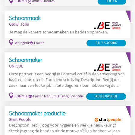
LOMMEL
min 38 heures
1 IL Y A
voor een nette en hygiënische werkomgeving Je neemt stof af,
sorteert afval en leegt vuilnisbakken Reinigen van de vloer van
de productieomgeving ( machinaal )
Schoonmaak
Glowi Jobs
schoonmaken
Je mag de kamers
en bedden opmaken.
Waregem
Lower
2 IL Y A JOURS
Schoonmaker
UNIQUE
Onze partner is een bedrijf in Lommel actief in de verwerking van
kaas en charcuterie. Functiebeschrijving Description Ben jij op
zoek naar een leuke job in late daguren? Dan hebben wij de
perfecte uitdaging voor jou! Je zal werken in een splinternieuw
LOMMEL
Lower, Medium, Higher, Scientific
AUJOURD'HUI
voedingsbedrijf in Lommel en jij zorgt ervoor dat alles blinkend
schoon blijft. Wat houdt de job in? Je zorgt voor een nette en
hygiënische werkomgeving Je neemt stof af, sorteert afval
Schoonmaker productie
Start People
Description Heb jij oog voor hygiëne en werk je nauwkeurig?
Steek je graag de handen uit de mouwen? Dan hebben wij een