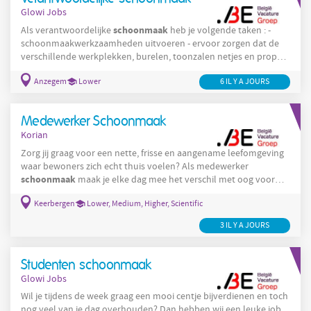
Glowi Jobs
schoonmaak
Als verantwoordelijke
heb je volgende taken : -
schoonmaakwerkzaamheden uitvoeren - ervoor zorgen dat de
verschillende werkplekken, burelen, toonzalen netjes en proper
zijn - naleven van hygiëne- en kwaliteitsnormen - problemen en
Anzegem
Lower
6 IL Y A JOURS
verbeterpunten signaleren. Trefwoorden : schoonmaak,
verantwoordelijke, hygiëne, kwaliteit.
Medewerker Schoonmaak
Korian
Zorg jij graag voor een nette, frisse en aangename leefomgeving
waar bewoners zich echt thuis voelen? Als medewerker
schoonmaak
maak je elke dag mee het verschil met oog voor
detail en hart voor zorg. Wie wij zijn Korian is een van de grootste
Keerbergen
Lower, Medium, Higher, Scientific
zorgaanbieders in Belgium; in de residentiële ouderenzorg, met
bijna 120 woonzorgcentra, assistentiewoningen,
3 IL Y A JOURS
dagverzorgingscentra, herstelverblijven en psychogeriatrische
afdelingen. Al onze locaties zijn ISO 9001 gecertificeerd.
Studenten schoonmaak
Glowi Jobs
Wil je tijdens de week graag een mooi centje bijverdienen en toch
nog veel van je dag overhouden? Dan hebben wij een leuke job