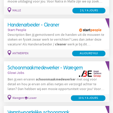
mooie uitdaging voor jou. Voor Natra in Malle zijn we op zoek
schoonmaakmedewerker
naar een
productie in 2 ploegen Jouw
MALLE
2 IL Y A JOURS
taken: Reinigen van de productiehallen, vloeren en wanden
Uitwendig reinigen van productiemachines (zonder demontage)
Schoonmaak
van vloeren met aangepaste materialen en
Handenarbeider - Cleaner
machines
Start People
Description Ben jij gemotiveerd om de handen uit de mouwen te
steken en fysiek zwaar werk te verrichten? Lees dan zeker deze
cleaner
vacature! Als Handenarbeider /
werk je bij dit
recyclagebedrijf aan de trechter en transportband. Je schept de
ANTWERPEN
AUJOURD'HUI
trechter leeg. Je rijdt met de kruiwagens. Je sorteert aan de
transportband. Je zorgt ervoor dat de transportbanden proper
zijn. Company
Schoonmaakmedewerker - Waregem
Glowi Jobs
schoonmaakmedewerker
Ben jij een ervaren
met oog voor
detail en hou je ervan om alles netjes en verzorgd achter te
laten? Dan hebben wij een mooie opportuniteit voor jou! Voor
schoonmaak
een klant actief in de professionele
zoeken wij een
schoonmaakmedewerker
Waregem
Lower
10 IL Y A JOURS
voor een vaste ronde in Waregem . De
functie omvat 27 uur per week , met de mogelijkheid om uit te
breiden tot 36 uur dankzij extra opdrachten in Wielsbeke . Jouw
Verantwoordelijke schoonmaak
taken Als