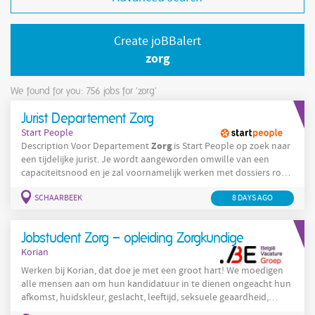
Create joBBalert
zorg
We found for you: 756
jobs for 'zorg'
Jurist Departement Zorg
Start People
Zorg
Description Voor Departement
is Start People op zoek naar
een tijdelijke jurist. Je wordt aangeworden omwille van een
capaciteitsnood en je zal voornamelijk werken met dossiers rond
persoonsgegevens en privacy. Je takenpakket kan bestaan uit:
SCHAARBEEK
8 DAYS AGO
De continue werking van de organisatie mee helpen verzekeren.
Administratie uitvoeren die bij de dienstverlening hoort.
Meewerken aan de correctheid van en het
Jobstudent Zorg – opleiding Zorgkundige
Korian
Werken bij Korian, dat doe je met een groot hart! We moedigen
alle mensen aan om hun kandidatuur in te dienen ongeacht hun
afkomst, huidskleur, geslacht, leeftijd, seksuele geaardheid,
filosofische overtuiging, handicap, ... Indien je aangepaste