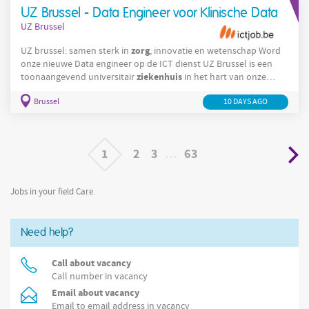
zorg
missie waar te maken:
bieden die niet
UZ Brussel - Data Engineer voor Klinische Data
UZ Brussel
zorg
UZ brussel: samen sterk in
, innovatie en wetenschap Word
onze nieuwe Data engineer op de ICT dienst UZ Brussel is een
ziekenhuis
toonaangevend universitair
in het hart van onze
ziekenhuis
hoofdstad. Wij zijn een warm en vooruitstrevend
Brussel
zorg
10 DAYS AGO
waar innovatie, onderzoek en patiëntgerichte
hand in hand
gaan. Elke dag zetten bijna 5.000 medewerkers zich in om onze
zorg
missie waar te maken:
bieden die niet alleen
1
2
3
…
63
Jobs in your field Care.
Need help?
Call about vacancy
Call number in vacancy
Email about vacancy
Email to email address in vacancy