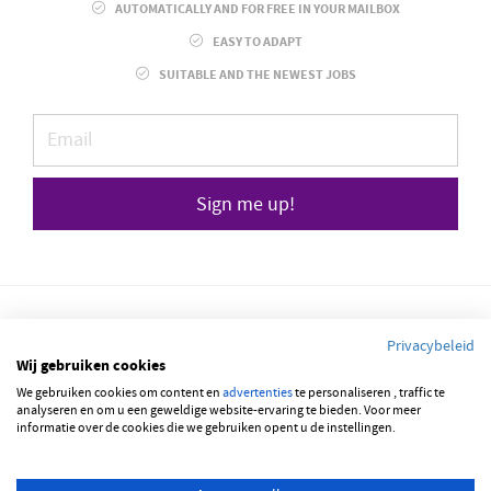
AUTOMATICALLY AND FOR FREE IN YOUR MAILBOX
EASY TO ADAPT
SUITABLE AND THE NEWEST JOBS
Sign me up!
Privacybeleid
Wij gebruiken cookies
© 2026 JOBBSQUARE
We gebruiken cookies om content en
advertenties
te personaliseren , traffic te
analyseren en om u een geweldige website-ervaring te bieden. Voor meer
informatie over de cookies die we gebruiken opent u de instellingen.
NEDERLANDS
FRANÇAIS
ENGLISH