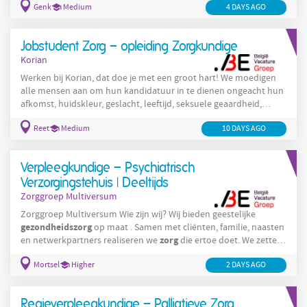
Genk
Medium
4 DAYS AGO
accommodatie nodig heeft, wat jouw handicap ook is, voor de
selectiefase voor deze functie of daarna, aarzel dan niet om
contact met ons op te nemen. Wie wij zijn Korian is één van de
Jobstudent Zorg – opleiding Zorgkundige
grootste zorgaanbieders in België in de
Korian
Werken bij Korian, dat doe je met een groot hart! We moedigen
alle mensen aan om hun kandidatuur in te dienen ongeacht hun
afkomst, huidskleur, geslacht, leeftijd, seksuele geaardheid,
filosofische overtuiging, handicap, ... Indien je aangepaste
Reet
Medium
10 DAYS AGO
accommodatie nodig heeft, wat jouw handicap ook is, voor de
selectiefase voor deze functie of daarna, aarzel dan niet om
contact met ons op te nemen. Wie wij zijn Korian is één van de
Verpleegkundige – Psychiatrisch
grootste zorgaanbieders in België in de
Verzorgingstehuis | Deeltijds
Zorggroep Multiversum
Zorggroep Multiversum Wie zijn wij? Wij bieden geestelijke
gezondheidszorg
op maat . Samen met cliënten, familie, naasten
zorg
en netwerkpartners realiseren we
die ertoe doet. We zetten
zorg
in op inclusieve
en op het versterken van veerkracht en de
Mortsel
Higher
2 DAYS AGO
eigen regie. Want ieder verhaal telt. Waar kom je terecht?
Wooneenheid Gloed op campus Waesdonck in Mortsel bestaat
uit 4 leefgroepen en biedt 24-uursbegeleiding aan volwassenen
Regieverpleegkundige – Palliatieve Zorg,
met een