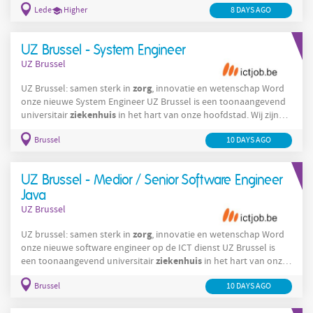
Lede
Higher
8 DAYS AGO
Ariadne is partner in het netwerk voor geestelijke
gezondheidszorg
Aalst-Dendermonde-Sint-Niklaas. Om onze
dienstverlening te optimaliseren, hebben wij momenteel
UZ Brussel - System Engineer
volgende openstaande vacature voor een: Begeleider Mobiel
UZ Brussel
Team
zorg
UZ Brussel: samen sterk in
, innovatie en wetenschap Word
onze nieuwe System Engineer UZ Brussel is een toonaangevend
ziekenhuis
universitair
in het hart van onze hoofdstad. Wij zijn
ziekenhuis
een warm en vooruitstrevend
waar innovatie,
Brussel
zorg
10 DAYS AGO
onderzoek en patiëntgerichte
hand in hand gaan. Elke dag
zetten bijna 5.000 medewerkers zich in om onze missie waar te
zorg
maken:
bieden die niet alleen uitblinkt in
UZ Brussel - Medior / Senior Software Engineer
Java
UZ Brussel
zorg
UZ brussel: samen sterk in
, innovatie en wetenschap Word
onze nieuwe software engineer op de ICT dienst UZ Brussel is
ziekenhuis
een toonaangevend universitair
in het hart van onze
ziekenhuis
hoofdstad. Wij zijn een warm en vooruitstrevend
Brussel
zorg
10 DAYS AGO
waar innovatie, onderzoek en patiëntgerichte
hand in hand
gaan. Elke dag zetten bijna 5.000 medewerkers zich in om onze