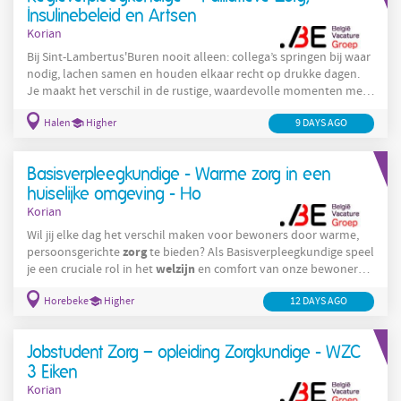
Insulinebeleid en Artsen
Korian
Bij Sint-Lambertus'Buren nooit alleen: collega’s springen bij waar
nodig, lachen samen en houden elkaar recht op drukke dagen.
Je maakt het verschil in de rustige, waardevolle momenten met
bewoners. Precies wat werken in de ouderenzorg zo betekenisvol
Halen
Higher
9 DAYS AGO
maakt. Ontdek hier hoe jij jouw talent kan inzetten in een huis
waar teamwork en menselijkheid centraal staan. Wie wij zijn
Werken bij Korian, dat doe je met een groot hart! Bij ons krijgt
Basisverpleegkundige - Warme zorg in een
iedereen gelijke kansen. We verwelkomen
huiselijke omgeving - Ho
Korian
Wil jij elke dag het verschil maken voor bewoners door warme,
zorg
persoonsgerichte
te bieden? Als Basisverpleegkundige speel
welzijn
je een cruciale rol in het
en comfort van onze bewoners.
Je komt terecht in een betrokken en multidisciplinair team waar
Horebeke
Higher
zorg
12 DAYS AGO
samenwerking, kwaliteit van
en menselijkheid centraal
staan. Wie wij zijn Korian is één van de grootste zorgaanbieders in
België in de residentiële ouderenzorg, met bijna 120
Jobstudent Zorg – opleiding Zorgkundige - WZC
3 Eiken
Korian