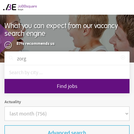
What you can expect from our vacancy
search engine
87% recommends us
Find jobs
Actuality
Advanced search