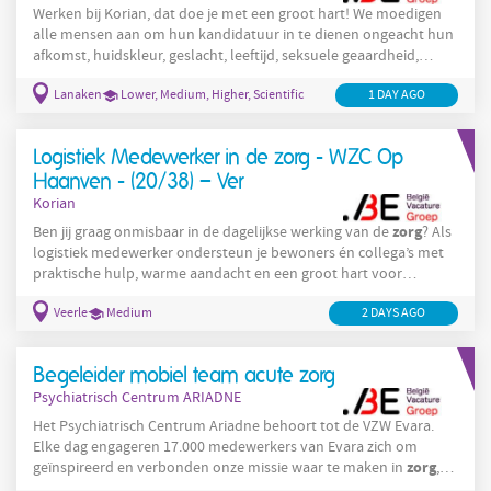
Werken bij Korian, dat doe je met een groot hart! We moedigen
alle mensen aan om hun kandidatuur in te dienen ongeacht hun
afkomst, huidskleur, geslacht, leeftijd, seksuele geaardheid,
filosofische overtuiging, handicap, ... Indien je aangepaste
Lanaken
Lower, Medium, Higher, Scientific
1 DAY AGO
accommodatie nodig heeft, wat jouw handicap ook is, voor de
selectiefase voor deze functie of daarna, aarzel dan niet om
contact met ons op te nemen. Wie wij zijn Korian is één van de
Logistiek Medewerker in de zorg - WZC Op
grootste zorgaanbieders in België in de
Haanven - (20/38) – Ver
Korian
zorg
Ben jij graag onmisbaar in de dagelijkse werking van de
? Als
logistiek medewerker ondersteun je bewoners én collega’s met
praktische hulp, warme aandacht en een groot hart voor
dienstverlening. Wie wij zijn Korian is één van de grootste
Veerle
Medium
2 DAYS AGO
zorgaanbieders in België in de residentiële ouderenzorg, met
bijna 120 woonzorgcentra, assistentiewoningen,
dagverzorgingscentra, herstelverblijven en psychogeriatrische
Begeleider mobiel team acute zorg
afdelingen. Al onze locaties zijn ISO 9001 gecertificeerd.
Psychiatrisch Centrum ARIADNE
Het Psychiatrisch Centrum Ariadne behoort tot de VZW Evara.
Elke dag engageren 17.000 medewerkers van Evara zich om
zorg
geïnspireerd en verbonden onze missie waar te maken in
,
onderwijs en sociale economie. Het Psychiatrisch Centrum