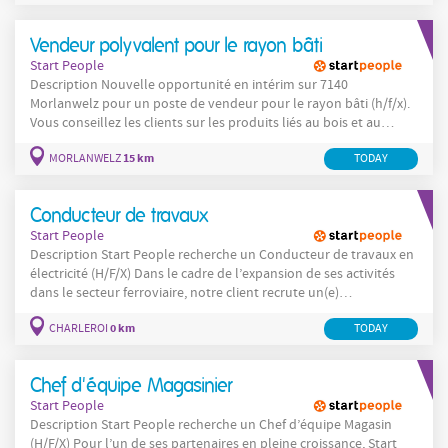
(ardoises, tuiles, zinc, EPDM, bitume...) Pose de velux, faîtages,
gouttières et éléments d'étanchéité Réalisation de travaux de
Vendeur polyvalent pour le rayon bâti
zinguerie Lecture de plans et application
Start People
Description Nouvelle opportunité en intérim sur 7140
Morlanwelz pour un poste de vendeur pour le rayon bâti (h/f/x).
Vous conseillez les clients sur les produits liés au bois et au
bâtiment. Vous assurez le réassort. Vous participez au
15 km
MORLANWELZ
TODAY
déchargement des camions à l'aide d'un transpalette. Vous
contribuerez à la mise en rayon. Vous veillez à la
Conducteur de travaux
Start People
Description Start People recherche un Conducteur de travaux en
électricité (H/F/X) Dans le cadre de l’expansion de ses activités
dans le secteur ferroviaire, notre client recrute un(e)
Conducteur(trice) de travaux spécialisé(e) en électricité , basé(e) à
0 km
CHARLEROI
TODAY
Charleroi. Vous jouez un rôle clé dans la gestion complète des
chantiers, depuis leur préparation
Chef d'équipe Magasinier
Start People
Description Start People recherche un Chef d’équipe Magasin
(H/F/X) Pour l’un de ses partenaires en pleine croissance, Start