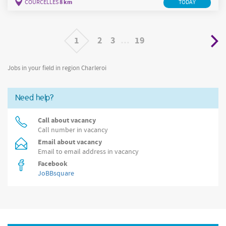
8 km
COURCELLES
TODAY
d'assurer plusieurs tâches : Pouvoir renseigner les clients à
l'entrée du magasin Aisance
1
2
3
…
19
Jobs in your field in region Charleroi
Need help?
Call about vacancy
Call number in vacancy
Email about vacancy
Email to email address in vacancy
Facebook
JoBBsquare