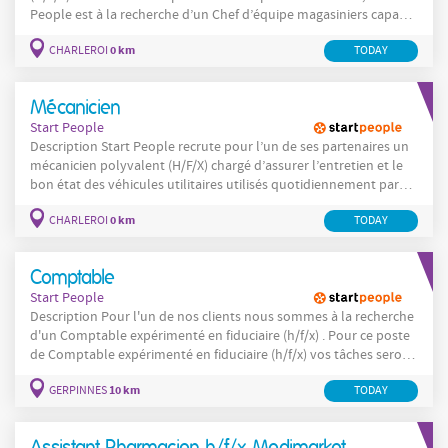
People est à la recherche d’un Chef d’équipe magasiniers capable
de structurer, encadrer et optimiser les opérations logistiques
0 km
CHARLEROI
TODAY
internes. Vous avez le sens de l’organisation, un leadership
naturel et aimez travailler dans un environnement technique ?
Cette
Mécanicien
Start People
Description Start People recrute pour l’un de ses partenaires un
mécanicien polyvalent (H/F/X) chargé d’assurer l’entretien et le
bon état des véhicules utilitaires utilisés quotidiennement par
les équipes de terrain. Vous jouez un rôle clé dans la continuité
0 km
CHARLEROI
TODAY
des activités en garantissant la disponibilité, la sécurité et la
fiabilité du
Comptable
Start People
Description Pour l'un de nos clients nous sommes à la recherche
d'un Comptable expérimenté en fiduciaire (h/f/x) . Pour ce poste
de Comptable expérimenté en fiduciaire (h/f/x) vos tâches seront
les suivantes : Gestion autonome d’un portefeuille de dossiers
10 km
GERPINNES
TODAY
(indépendants, TPE et PME) de A à Z. Encodage des pièces
comptables et
Assistant Pharmacien h/f/x Medimarket