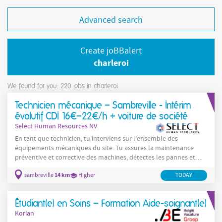
Advanced search
Create joBBalert
charleroi
We found for you: 220
jobs in charleroi
Technicien mécanique – Sambreville - Intérim
évolutif CDI 16€–22€/h + voiture de société
Select Human Resources NV
En tant que technicien, tu interviens sur l'ensemble des
équipements mécaniques du site. Tu assures la maintenance
préventive et corrective des machines, détectes les pannes et
effectues les réparations nécessaires pour garantir la continuité
14 km
sambreville
Higher
TODAY
de la production. Tu travailles en autonomie et es capable de
gérer tes priorités sur le terrain. Tes missions principales : Assurer
la maintenance préventive et corrective des équipements
Étudiant(e) en Soins – Formation Aide-soignant(e)
Diagnostiquer les pannes mécaniques (et
Korian