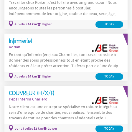
Travailler chez Korian, c’est le faire avec un grand cœur ! Nous
encourageons toutes les personnes à postuler,
indépendamment de leur origine, couleur de peau, sexe, âge,
orientation sexuelle, conviction philosophique, handicap, … Si
14 km
Auvelais
Higher
TODAY
vous avez besoin d’un aménagement spécifique, quel que soit
votre handicap, pendant la phase de sélection ou après,
n’hésitez pas à nous contacter. Qui sommes-nous ? Korian est
Infirmier(e)
l'un des principaux acteurs belges dans le domaine des
Korian
En tant qu'infirmier(ère) aux Charmilles, ton travail consiste à
donner des soins professionnels tout en étant proche des
résidents et à leur prêter attention. Tu feras partie d'une équipe
où la collaboration et le respect sont une évidence. Qui sommes-
14 km
Auvelais
Higher
TODAY
nous ? Korian est l'un des principaux prestataires de soins en
Belgique dans le domaine des soins résidentiels aux personnes
âgées, avec près de 120 maisons de repos, résidences-services,
COUVREUR (H/X/F)
centres de soins de jour, centres de
Peps Interim Charleroi
Notre client est une entreprise spécialisé en toiture Intégré au
sein d'une équipe de chantier, vous réalisez l'ensemble des
travaux de toiture pour des chantiers résidentiels et/ou
industriels dans la région de Charleroi. Vos principales
12 km
pont à celles
Lower
TODAY
responsabilités : Pose, réparation et entretien de toitures