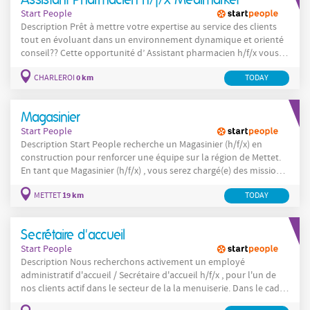
Start People
Description Prêt à mettre votre expertise au service des clients
tout en évoluant dans un environnement dynamique et orienté
conseil?? Cette opportunité d’ Assistant pharmacien h/f/x vous
permettra de jouer un rôle clé au sein d’une équipe engagée.
0 km
CHARLEROI
TODAY
Dans cette fonction d’ Assistant pharmacien h/f/x , vous assurez
un accompagnement complet des clients au quotidien :
Magasinier
Start People
Description Start People recherche un Magasinier (h/f/x) en
construction pour renforcer une équipe sur la région de Mettet.
En tant que Magasinier (h/f/x) , vous serez chargé(e) des missions
suivantes : Préparer les matériaux pour les chantiers à réaliser le
19 km
METTET
TODAY
lendemain. Maintenir l'ordre et la propreté dans l’entrepôt, en
veillant à une organisation
Secrétaire d'accueil
Start People
Description Nous recherchons activement un employé
administratif d'accueil / Secrétaire d'accueil h/f/x , pour l'un de
nos clients actif dans le secteur de la la menuiserie. Dans le cadre
de la fonction de Secrétaire d'accueil (h/f), vous serez chargé(e)