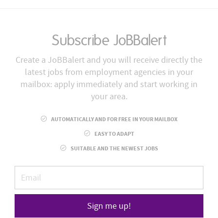
Subscribe JoBBalert
Create a JoBBalert and you will receive directly the
latest jobs from employment agencies in your
mailbox: apply immediately and start working in
your area.
AUTOMATICALLY AND FOR FREE IN YOUR MAILBOX
EASY TO ADAPT
SUITABLE AND THE NEWEST JOBS
Sign me up!