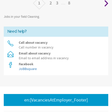
1
2
3
…
8
Jobs in your field Cleaning.
Need help?
Call about vacancy
Call number in vacancy
Email about vacancy
Email to email address in vacancy
Facebook
JoBBsquare
en:[VacanciesAtEmployer_Footer]