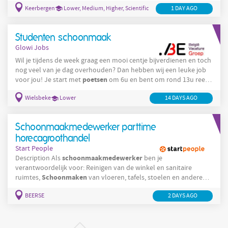
Keerbergen
Lower, Medium, Higher, Scientific
1 DAY AGO
zorgaanbieders in Belgium; in de residentiële ouderenzorg, met
bijna 120 woonzorgcentra, assistentiewoningen,
dagverzorgingscentra, herstelverblijven en psychogeriatrische
Studenten schoonmaak
afdelingen. Al onze locaties zijn ISO 9001 gecertificeerd.
Glowi Jobs
Wil je tijdens de week graag een mooi centje bijverdienen en toch
nog veel van je dag overhouden? Dan hebben wij een leuke job
poetsen
voor jou! Je start met
om 6u en bent om rond 13u reeds
klaar met werken, nog veel tijd om andere dingen te doen en
Wielsbeke
Lower
14 DAYS AGO
ondertussen heb je 16.7243€/u verdiend! Aarzel dus niet en bel
ons op 056/89 09 62 of stuur ons een mailtje op
waregem.jobs@glowi.be!
Schoonmaakmedewerker parttime
horecagroothandel
Start People
schoonmaakmedewerker
Description Als
ben je
verantwoordelijk voor: Reinigen van de winkel en sanitaire
Schoonmaken
ruimtes,
van vloeren, tafels, stoelen en andere
oppervlakken, Aanvullen van sanitaire benodigdheden,
BEERSE
2 DAYS AGO
Controleren en onderhouden van de algemene netheid en
hygiëne, Signaleren van eventuele defecten of
onderhoudsproblemen, Werken volgens de geldende hygiëne-
en veiligheidsvoorschriften.