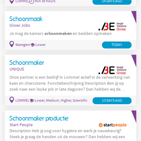
LOMMEL
min 38 hours
14 DAYS AGO
voor een nette en hygiënische werkomgeving Je neemt stof af,
sorteert afval en leegt vuilnisbakken Reinigen van de vloer van
de productieomgeving ( machinaal )
Schoonmaak
Glowi Jobs
schoonmaken
Je mag de kamers
en bedden opmaken.
Waregem
Lower
TODAY
Schoonmaker
UNIQUE
Onze partner is een bedrijf in Lommel actief in de verwerking van
kaas en charcuterie. Functiebeschrijving Description Ben jij op
zoek naar een leuke job in late daguren? Dan hebben wij de
perfecte uitdaging voor jou! Je zal werken in een splinternieuw
LOMMEL
Lower, Medium, Higher, Scientific
13 DAYS AGO
voedingsbedrijf in Lommel en jij zorgt ervoor dat alles blinkend
schoon blijft. Wat houdt de job in? Je zorgt voor een nette en
hygiënische werkomgeving Je neemt stof af, sorteert afval
Schoonmaker productie
Start People
Description Heb jij oog voor hygiëne en werk je nauwkeurig?
Steek je graag de handen uit de mouwen? Dan hebben wij een