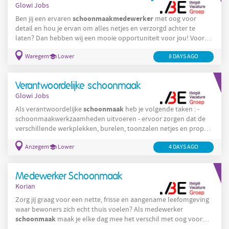
Glowi Jobs
schoonmaakmedewerker
Ben jij een ervaren
met oog voor
detail en hou je ervan om alles netjes en verzorgd achter te
laten? Dan hebben wij een mooie opportuniteit voor jou! Voor
schoonmaak
een klant actief in de professionele
zoeken wij een
schoonmaakmedewerker
Waregem
Lower
8 DAYS AGO
voor een vaste ronde in Waregem . De
functie omvat 27 uur per week , met de mogelijkheid om uit te
breiden tot 36 uur dankzij extra opdrachten in Wielsbeke . Jouw
Verantwoordelijke schoonmaak
taken Als
Glowi Jobs
schoonmaak
Als verantwoordelijke
heb je volgende taken : -
schoonmaakwerkzaamheden uitvoeren - ervoor zorgen dat de
verschillende werkplekken, burelen, toonzalen netjes en proper
zijn - naleven van hygiëne- en kwaliteitsnormen - problemen en
Anzegem
Lower
4 DAYS AGO
verbeterpunten signaleren. Trefwoorden : schoonmaak,
verantwoordelijke, hygiëne, kwaliteit.
Medewerker Schoonmaak
Korian
Zorg jij graag voor een nette, frisse en aangename leefomgeving
waar bewoners zich echt thuis voelen? Als medewerker
schoonmaak
maak je elke dag mee het verschil met oog voor
detail en hart voor zorg. Wie wij zijn Korian is een van de grootste