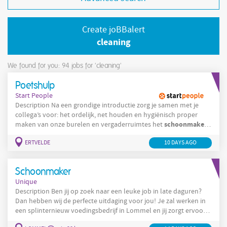
Create joBBalert
cleaning
We found for you: 94
jobs for 'cleaning'
Poetshulp
Start People
Description Na een grondige introductie zorg je samen met je
collega’s voor: het ordelijk, net houden en hygiënisch proper
schoonmaken
maken van onze burelen en vergaderruimtes het
(stofzuigen, dweilen, afstoffen en het reinigen) van burelen,
ERTVELDE
10 DAYS AGO
vergaderruimtes, keuken en sanitaire ruimtes Company Onze
klant is een familiale onderneming die gespecialiseerd is in
transport. Zij sturen dagelijks een 120-tal
Schoonmaker
Unique
Description Ben jij op zoek naar een leuke job in late daguren?
Dan hebben wij de perfecte uitdaging voor jou! Je zal werken in
een splinternieuw voedingsbedrijf in Lommel en jij zorgt ervoor
dat alles blinkend schoon blijft. Wat houdt de job in? Je zorgt