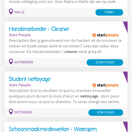
mooie uitdaging voor jou. Voor Natra in Malle zijn we op zoek
schoonmaakmedewerker
naar een
productie in 2 ploegen Jouw
MALLE
TODAY
taken: Reinigen van de productiehallen, vloeren en wanden
Uitwendig reinigen van productiemachines (zonder demontage)
Schoonmaak
van vloeren met aangepaste materialen en
Handenarbeider - Cleaner
machines
Start People
Description Ben jij gemotiveerd om de handen uit de mouwen te
steken en fysiek zwaar werk te verrichten? Lees dan zeker deze
cleaner
vacature! Als Handenarbeider /
werk je bij dit
recyclagebedrijf aan de trechter en transportband. Je schept de
ANTWERPEN
13 DAYS AGO
trechter leeg. Je rijdt met de kruiwagens. Je sorteert aan de
transportband. Je zorgt ervoor dat de transportbanden proper
zijn. Company
Student nettoyage
Start People
Description Si tu es étudiant et que tu cherches à travailler
nettoyage
quelques jours durant le mois d'aout en
, alors peut-
être avons-nous ce que tu cherches. Tu seras chargé des tâches
de base liées à l'entretien des bureaux du siège social ainsi que
DOTTIGNIES
8 DAYS AGO
du magasin attenant. Tes missions : Nettoyer et entretenir les
sanitaires Assurer la propreté des bureaux
Schoonmaakmedewerker - Waregem