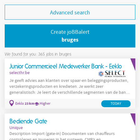
Advanced search
Create joBBalert
bruges
We found for you: 365
jobs in bruges
Junior Commercieel Medewerker Bank - Eeklo
selecthr.be
Je geeft advies aan klanten over spaar-en beleggingsproducten,
verzekeringsproducten en kredieten. Je werkt zeer
generalistisch: Je leert de verschillende segmenten van de bank
kennen en ontdekt zo in welke rol je verder wil specialiseren. Je
23 km
Eeklo
Higher
TODAY
bouwt een klantenportefeuille uit.
Bediende Gate
Unique
Description Import (gate-in) Documenten van chauffeurs
controleren en invoeren in het systeem. CMR’s en