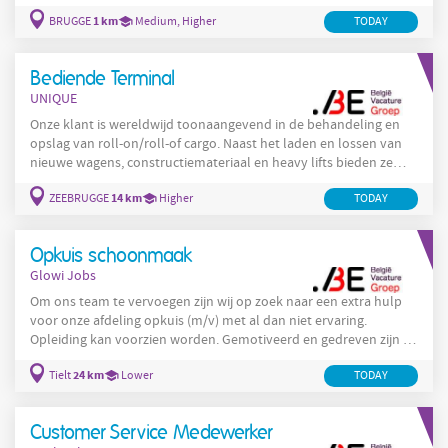
afdeling cobalt bedien je meerdere machines en/of reactoren en
1 km
BRUGGE
Medium, Higher
TODAY
analyseer je stalen uit het productieproces en garandeert zo de
productieoutput binnen de normen voor kwantiteit, kwaliteit,
milieu en veiligheid. De productieprocessen kenmerken zich door
Bediende Terminal
het
UNIQUE
Onze klant is wereldwijd toonaangevend in de behandeling en
opslag van roll-on/roll-of cargo. Naast het laden en lossen van
nieuwe wagens, constructiemateriaal en heavy lifts bieden ze
ook vehicle processing, scheepsagentuur en complete
14 km
ZEEBRUGGE
Higher
TODAY
afhandeling van douaneverplichtingen alsook het volledige
logistieke door to door pakket van fabriek tot levering bij de
klant / dealer. Zij hebben een vestiging in Zeebrugge en
Opkuis schoonmaak
Antwerpen Functiebeschrijving Description
Glowi Jobs
Om ons team te vervoegen zijn wij op zoek naar een extra hulp
voor onze afdeling opkuis (m/v) met al dan niet ervaring.
Opleiding kan voorzien worden. Gemotiveerd en gedreven zijn is
een must. Niet bang zijn om de handen vuil te maken. Werk zien
24 km
Tielt
Lower
TODAY
en willen aanpakken. Je werkt alleen of in een team van
meerdere personen en staat in voor de opkuis van particulieren
en bedrijfsgebouwen. Regio: zijn enorm uiteenlopend
Customer Service Medewerker
Nieuwbouwreiniging Reiniging na brand Reinigen