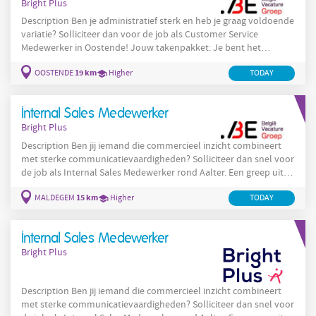
Bright Plus
Description Ben je administratief sterk en heb je graag voldoende
variatie? Solliciteer dan voor de job als Customer Service
Medewerker in Oostende! Jouw takenpakket: Je bent het
aanspreekpunt voor klanten via telefoon en mail Je behandelt
19 km
OOSTENDE
Higher
TODAY
offerteaanvragen en maakt offertes op Je verwerkt
verkooporders en stelt verkoopfacturen op Je volgt afhalingen
en leveringen van producten op Je denkt proactief mee over het
Internal Sales Medewerker
productaanbod en de service
Bright Plus
Description Ben jij iemand die commercieel inzicht combineert
met sterke communicatievaardigheden? Solliciteer dan snel voor
de job als Internal Sales Medewerker rond Aalter. Een greep uit
jouw takenpakket als Internal Sales Medewerker: Je beheert
15 km
MALDEGEM
Higher
TODAY
klantenvragen van A tot Z en biedt snelle, correcte oplossingen.
Je stelt offertes op en volgt deze proactief op bij klanten. Je
schakelt vlot met interne afdelingen om bestellingen en
Internal Sales Medewerker
leveringen te
Bright Plus
Description Ben jij iemand die commercieel inzicht combineert
met sterke communicatievaardigheden? Solliciteer dan snel voor