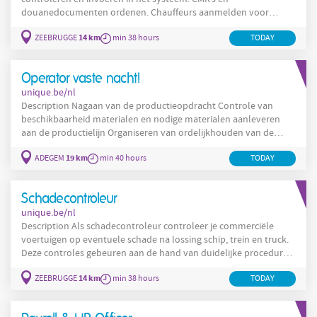
douanedocumenten ordenen. Chauffeurs aanmelden voor
parking, scanning en schadecontrole. Registreren van bijrijders
14 km
ZEEBRUGGE
min 38 hours
TODAY
en andere aanwezigen. Overleg met collega’s over scanning en
schade. Export (gate-out) Chauffeurs informeren waar voertuigen
opgehaald worden. Ladingen en documenten controleren en
Operator vaste nacht!
unique.be/nl
Description Nagaan van de productieopdracht Controle van
beschikbaarheid materialen en nodige materialen aanleveren
aan de productielijn Organiseren van ordelijkhouden van de
materialen in de voorziene ruimte Op termijn ondersteunen van
19 km
ADEGEM
min 40 hours
TODAY
de ploegchef bij het extrusie proces. Communicatie met
teamleader als er een tekort is Onderhoud van de werkplek
Uitvoeren van kwaliteitscontroles Company
Schadecontroleur
unique.be/nl
Description Als schadecontroleur controleer je commerciële
voertuigen op eventuele schade na lossing schip, trein en truck.
Deze controles gebeuren aan de hand van duidelijke procedures
op verschillende terminals in Zeebrugge. Gevonden schades
14 km
ZEEBRUGGE
min 38 hours
TODAY
correct evalueren volgens voorgeschreven criteria Controle op
productie en logistieke schades op nieuwe voertuigen volgens
specifieke procedures. De standaard kwaliteitsregels nauwgezet