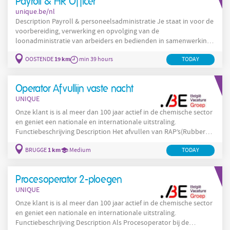
Payroll & HR Officer
toepassen en
unique.be/nl
Description Payroll & personeelsadministratie Je staat in voor de
voorbereiding, verwerking en opvolging van de
loonadministratie van arbeiders en bedienden in samenwerking
met het sociaal secretariaat SD Worx. Je beheert
19 km
OOSTENDE
min 39 hours
TODAY
personeelsdossiers van A tot Z. Je maakt
arbeidsovereenkomsten, sociale documenten en attesten op. Je
volgt afwezigheden, verlof, tijdsregistratie en andere
Operator Afvullijn vaste nacht
personeelsgegevens nauwgezet op en verwerkt waar nodig de
UNIQUE
Onze klant is is al meer dan 100 jaar actief in de chemische sector
en geniet een nationale en internationale uitstraling.
Functiebeschrijving Description Het afvullen van RAP’s(Rubber
adhesion promoter) met behulp van en semi-automatische
1 km
BRUGGE
Medium
TODAY
afvulinstallatie, door het uitvoeren van specifieke taken die
beantwoorden aan de regels qua hoeveelheid, kwaliteit, milieu
en veiligheid Bedienen, manueel en via controlepanelen van een
Procesoperator 2-ploegen
UNIQUE
Onze klant is is al meer dan 100 jaar actief in de chemische sector
en geniet een nationale en internationale uitstraling.
Functiebeschrijving Description Als Procesoperator bij de