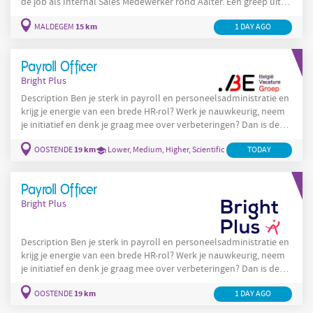
de job als Internal Sales Medewerker rond Aalter. Een greep uit
jouw takenpakket als Internal Sales Medewerker: Je beheert
15 km
MALDEGEM
1 DAY AGO
klantenvragen van A tot Z en biedt snelle, correcte oplossingen.
Je stelt offertes op en volgt deze proactief op bij klanten. Je
schakelt vlot met interne afdelingen om bestellingen en
Payroll Officer
Bright Plus
Description Ben je sterk in payroll en personeelsadministratie en
krijg je energie van een brede HR-rol? Werk je nauwkeurig, neem
je initiatief en denk je graag mee over verbeteringen? Dan is deze
functie misschien iets voor jou. Als Payroll Officer sta je in voor:
19 km
OOSTENDE
Lower, Medium, Higher, Scientific
TODAY
Je verzorgt de payrollverwerking van arbeiders en bedienden Je
beheert personeelsdossiers van A tot Z en maakt sociale
documenten en contracten op. Je
Payroll Officer
Bright Plus
Description Ben je sterk in payroll en personeelsadministratie en
krijg je energie van een brede HR-rol? Werk je nauwkeurig, neem
je initiatief en denk je graag mee over verbeteringen? Dan is deze
functie misschien iets voor jou. Als Payroll Officer sta je in voor:
19 km
OOSTENDE
1 DAY AGO
Je verzorgt de payrollverwerking van arbeiders en bedienden Je
beheert personeelsdossiers van A tot Z en maakt sociale