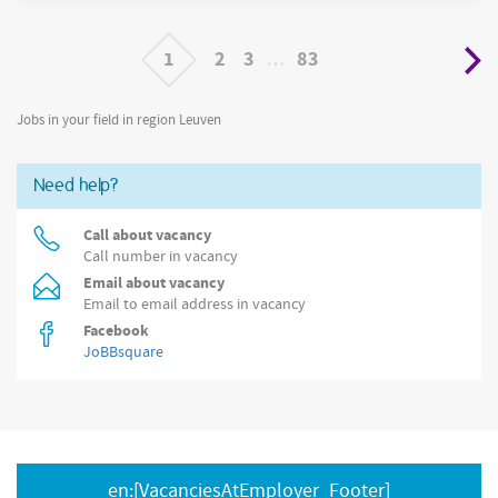
oplossen van elektrische storingen in een industriële omgeving
1
2
3
…
83
Jobs in your field in region Leuven
Need help?
Call about vacancy
Call number in vacancy
Email about vacancy
Email to email address in vacancy
Facebook
JoBBsquare
en:[VacanciesAtEmployer_Footer]