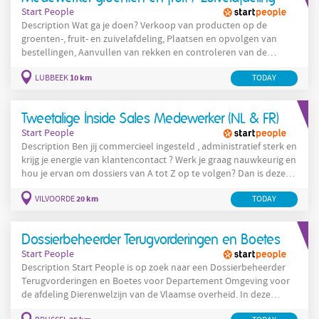
Start People
Description Wat ga je doen? Verkoop van producten op de
groenten-, fruit- en zuivelafdeling, Plaatsen en opvolgen van
bestellingen, Aanvullen van rekken en controleren van de
voorraad, Toepassen van kwaliteitscontroles en FIFO-richtlijnen,
10 km
LUBBEEK
TODAY
Bewaken van orde, netheid en hygiëne op de afdeling, Klanten
adviseren en beantwoorden van vragen, Voorbereiden en
klaarzetten van producten voor de volgende werkdag.
Tweetalige Inside Sales Medewerker (NL & FR)
Start People
Description Ben jij commercieel ingesteld , administratief sterk en
krijg je energie van klantencontact ? Werk je graag nauwkeurig en
hou je ervan om dossiers van A tot Z op te volgen? Dan is deze
functie misschien wel iets voor jou. Voor onze klant zijn we op
20 km
VILVOORDE
TODAY
zoek naar een Tweetalige Inside Sales Medewerker Certificatie
(NL&FR) ter versterking van het sales team. In deze functie
ondersteun je de accountmanagers en zorg je voor een vlotte
Dossierbeheerder Terugvorderingen en Boetes
Start People
Description Start People is op zoek naar een Dossierbeheerder
Terugvorderingen en Boetes voor Departement Omgeving voor
de afdeling Dierenwelzijn van de Vlaamse overheid. In deze
functie ben je verantwoordelijk voor de administratieve en