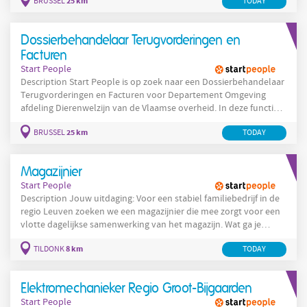
25 km
BRUSSEL
TODAY
inhoudelijke opvolging van dossiers rond terugvorderingen en
boetes. Je zorgt voor een correcte verwerking van facturen,
ondersteunt bij de opmaak van administratieve beslissingen en
Dossierbehandelaar Terugvorderingen en
bewaakt
Facturen
Start People
Description Start People is op zoek naar een Dossierbehandelaar
Terugvorderingen en Facturen voor Departement Omgeving
afdeling Dierenwelzijn van de Vlaamse overheid. In deze functie
ondersteun je het team Coördinatie en Financiën bij de
25 km
BRUSSEL
TODAY
administratieve en inhoudelijke verwerking van dossiers rond
terugvorderingen van opvangkosten na inbeslagnames van
dieren en de behandeling van facturen. Je zorgt voor een
Magazijnier
correcte dossieropvolging en een
Start People
Description Jouw uitdaging: Voor een stabiel familiebedrijf in de
regio Leuven zoeken we een magazijnier die mee zorgt voor een
vlotte dagelijkse samenwerking van het magazijn. Wat ga je
doen? Bouwmaterialen verzamelen en klaarmaken aan de hand
8 km
TILDONK
TODAY
van leverbonnen Klanten ondersteunen bij het laden van hun
goederen, zowel manueel als met de heftruck Geleverde en
uitgaande goederen controleren op
Elektromechanieker Regio Groot-Bijgaarden
Start People