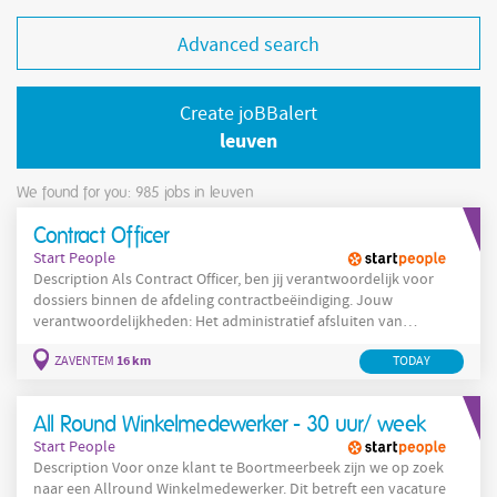
Advanced search
Create joBBalert
leuven
We found for you: 985
jobs in leuven
Contract Officer
Start People
Description Als Contract Officer, ben jij verantwoordelijk voor
dossiers binnen de afdeling contractbeëindiging. Jouw
verantwoordelijkheden: Het administratief afsluiten van
contracten; Het controleren en valideren van documenten met
16 km
ZAVENTEM
TODAY
betrekking tot contractbeëindigingen; Het behandelen van cases
rond contractbeëindigingen. Het beheren van verschillende
gedeelde mailboxen en het
All Round Winkelmedewerker - 30 uur/ week
Start People
Description Voor onze klant te Boortmeerbeek zijn we op zoek
naar een Allround Winkelmedewerker. Dit betreft een vacature