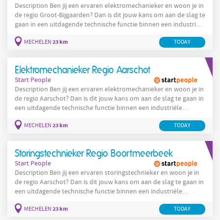
Description Ben jij een ervaren elektromechanieker en woon je in
de regio Groot-Bijgaarden? Dan is dit jouw kans om aan de slag te
gaan in een uitdagende technische functie binnen een industriële
omgeving. In deze rol zorg jij ervoor dat installaties optimaal
23 km
MECHELEN
TODAY
blijven draaien en storingen snel en efficiënt worden opgelost.
Wat zijn jouw taken als elektromechanieker ? Opsporen en
oplossen van elektrische storingen in een
Elektromechanieker Regio Aarschot
Start People
Description Ben jij een ervaren elektromechanieker en woon je in
de regio Aarschot? Dan is dit jouw kans om aan de slag te gaan in
een uitdagende technische functie binnen een industriële
omgeving. In deze rol zorg jij ervoor dat installaties optimaal
23 km
MECHELEN
TODAY
blijven draaien en storingen snel en efficiënt worden opgelost.
Wat zijn jouw taken als elektromechanieker ? Opsporen en
oplossen van elektrische storingen in een
Storingstechnieker Regio Boortmeerbeek
Start People
Description Ben jij een ervaren storingstechnieker en woon je in
de regio Aarschot? Dan is dit jouw kans om aan de slag te gaan in
een uitdagende technische functie binnen een industriële
omgeving. In deze rol zorg jij ervoor dat installaties optimaal
23 km
MECHELEN
TODAY
blijven draaien en storingen snel en efficiënt worden opgelost.
Wat zijn jouw taken als storingstechnieker ? Opsporen en