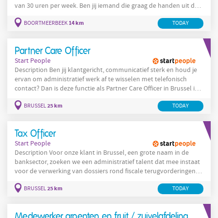
van 30 uren per week. Ben jij iemand die graag de handen uit de
mouwen steekt en geen problemen heeft met vroege uren ? Ben
14 km
BOORTMEERBEEK
TODAY
je daarnaast klantgericht en hou je van afwisseling ? Dan ben jij
misschien de Allround Winkelmedewerker die wij zoeken! Het
takenpakket van een Allround Winkelmedewerker: Aanvullen
Partner Care Officer
van
Start People
Description Ben jij klantgericht, communicatief sterk en houd je
ervan om administratief werk af te wisselen met telefonisch
contact? Dan is deze functie als Partner Care Officer in Brussel iets
voor jou. Jouw functie: Als Partner Care Officer combineer je
25 km
BRUSSEL
TODAY
telefonisch contact met administratieve ondersteuning. Je helpt
partners verder met hun vragen en zorgt voor een correcte
verwerking van dossiers en documenten. Jouw
Tax Officer
Start People
Description Voor onze klant in Brussel, een grote naam in de
banksector, zoeken we een administratief talent dat mee instaat
voor de verwerking van dossiers rond fiscale terugvorderingen
en effectenadministratie. Jouw functie: Als Tax Officer
25 km
BRUSSEL
TODAY
ondersteun je de verwerking van fiscale dossiers en zorg je
ervoor dat alle documenten correct worden voorbereid voor
indiening bij buitenlandse fiscale autoriteiten.
Medewerker groenten en fruit / zuivelafdeling