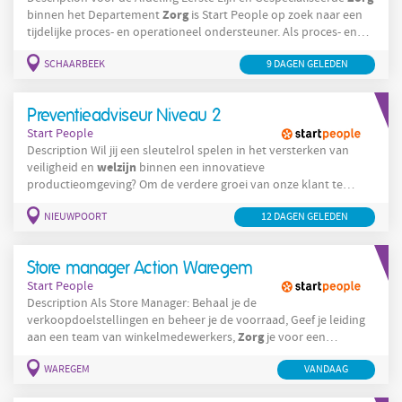
Zorg
binnen het Departement
is Start People op zoek naar een
tijdelijke proces- en operationeel ondersteuner. Als proces- en
operationeel ondersteuner sta je in het team 'Ondersteuning' in
SCHAARBEEK
9 DAGEN GELEDEN
voor: Het ondersteunen van het afdelingshoofd en de
stafmedewerker; Het aanbieden van ondersteuning in de uitrol,
uitvoering en opvolging van projecten Het bieden van
Preventieadviseur Niveau 2
Start People
Description Wil jij een sleutelrol spelen in het versterken van
welzijn
veiligheid en
binnen een innovatieve
productieomgeving? Om de verdere groei van onze klant te
ondersteunen zoeken we een Preventieadviseur Niveau 2 die
NIEUWPOORT
welzijn
12 DAGEN GELEDEN
veiligheid, kwaliteit en
centraal stelt. Jouw rol als
Preventieadviseur Niveau 2 Je bent de drijvende kracht achter
het veiligheids- en welzijnsbeleid binnen de organisatie. Je
Store manager Action Waregem
combineert jouw kennis van wetgeving
Start People
Description Als Store Manager: Behaal je de
verkoopdoelstellingen en beheer je de voorraad, Geef je leiding
Zorg
aan een team van winkelmedewerkers,
je voor een
efficiënte planning en opvolging, Denk je mee over de winkel- en
WAREGEM
VANDAAG
Zorg
schapindeling, Controleer je de voortgang van het werk,
je
voor een verzorgde uitstraling van de winkel, Beantwoord je