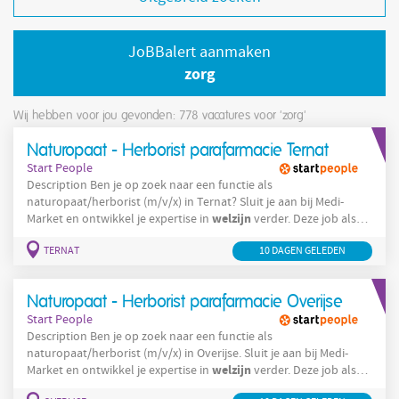
JoBBalert aanmaken
zorg
Wij hebben voor jou gevonden: 778
vacatures voor 'zorg'
Naturopaat - Herborist parafarmacie Ternat
Start People
Description Ben je op zoek naar een functie als
naturopaat/herborist (m/v/x) in Ternat? Sluit je aan bij Medi-
welzijn
Market en ontwikkel je expertise in
verder. Deze job als
naturopaat/herborist in de parafarmacie (m/v/x) geeft je de kans
TERNAT
10 DAGEN GELEDEN
om klanten dagelijks te adviseren en te begeleiden. Wil je je
welzijn
passie voor
en natuurlijke gezondheid benutten? Je
welzijn
adviseert klanten over natuurlijke producten en
Je
Naturopaat - Herborist parafarmacie Overijse
analyseert
Start People
Description Ben je op zoek naar een functie als
naturopaat/herborist (m/v/x) in Overijse. Sluit je aan bij Medi-
welzijn
Market en ontwikkel je expertise in
verder. Deze job als
naturopaat/herborist in de parafarmacie (m/v/x) geeft je de kans