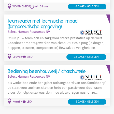
deze uitdaging iets voor jou! Voor een toonaangevende verdeler
WOMMELGEM
min 38 uur
4 DAGEN GELEDEN
binnen de DIY-sector is Unique op zoek naar een enthousiaste
Customer Service Medewerker . In deze veelzijdige functie ben jij
zorg
hét aanspreekpunt voor klanten en
je mee voor een
Teamleader met technische impact
(farmaceutische omgeving)
Select Human Resources NV
zorg
Stuur jouw team aan en
voor sterke prestaties op de werf
Coördineer montagewerken van clean utilities piping (leidingen,
kleppen, steunen, componenten) Bewaak de veiligheid en
correcte uitvoering van alle werkzaamheden Beheer kleine
Leuven
MBO
13 DAGEN GELEDEN
werven op administratief vlak Organiseer en volg het werk van
eigen personeel en onderaannemers op Controleer installaties
aan de hand van plannen en principeschema’s Bereid materialen
Bediening beenhouwerij / charchuterie
zorg
voor en
voor een efficiënte
Select Human Resources NV
als winkelbediende ben jij het uithangsbord van ons familibedrijf.
Je staat voor authenticiteit en hebt een passie voor duurzaam
vlees. Je helpt onze waarden mee uit te dragen naar onze
klanten toe op een klantvriendelijke manier. Je verzorgt een
Kortrijk
LBO
8 DAGEN GELEDEN
klantgerichte bediening en adviseert de klant bij het maken van
zorg
hun koopkeuzes. Daarnaast
je ervoor dat de winkel er altijd
picobello in orde uitziet. Bij opstart bereid je de toonbank voor