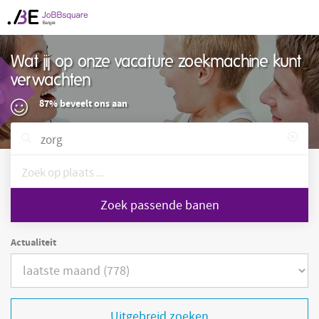
Wat jij op onze vacature zoekmachine kunt
verwachten
87% beveelt ons aan
Zoek passende banen
Actualiteit
Uitgebreid zoeken