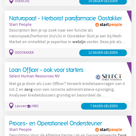
OVERIJSE
10 DAGEN GELEDEN
om klanten dagelijks te adviseren en te begeleiden. Wil je je
welzijn
passie voor
en natuurlijke gezondheid benutten? Je
welzijn
adviseert klanten over natuurlijke producten en
Je
Naturopaat - Herborist parafarmacie Oostakker
Start People
Description Ben je op zoek naar een functie als
naturopaat/herborist (m/v/x) in Oostakker Sluit je aan bij Medi-
welzijn
Market en ontwikkel je expertise in
verder. Deze job als
naturopaat/herborist in de parafarmacie (m/v/x) geeft je de kans
OOSTAKKER
12 DAGEN GELEDEN
om klanten dagelijks te adviseren en te begeleiden. Wil je je
welzijn
passie voor
en natuurlijke gezondheid benutten? Je
welzijn
adviseert klanten over natuurlijke producten en
Je
Loan Officer - ook voor starters
Select Human Resources NV
Wat ga je doen als Loan Officer? Verwerk kredietaanvragen van A
zorg
tot Z en
voor een correcte administratieve opvolging;
Analyseer kredietdossiers grondig en beoordeel de
ontvankelijkheid; Verzamel financiële gegevens bij klanten en
Leuven
HBO
7 DAGEN GELEDEN
boekhouders om beslissingen goed te onderbouwen; Evalueer
risico’s : economisch, financieel en juridisch; Bereid kredietnota’s
voor en verdedig dossiers bij analisten van het hoofdkantoor;
Proces- en Operationeel Ondersteuner
zorg
Stel contracten op en
Start People
Zorg
Description Voor de Afdeling Eerste Lijn en Gespecialiseerde