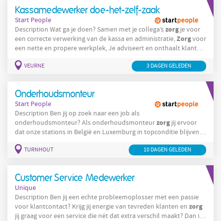
vragen van collega’s en klanten, Werk je samen met
Kassamedewerker doe-het-zelf-zaak
Start People
zorg
Description Wat ga je doen? Samen met je collega’s
je voor
Zorg
een correcte verwerking van de kassa en administratie,
voor
een nette en propere werkplek, Je adviseert en onthaalt klanten
, zodat ze met een glimlach de winkel verlaten, Op rustige
VEURNE
3 DAGEN GELEDEN
momenten spring je bij waar nodig in de winkel. Company Ben jij
de kassamedewerker die wij zoeken voor onze winkel in Veurne ?
Solliciteer snel en
Onderhoudsmonteur
Start People
Description Ben jij op zoek naar een job als
zorg
onderhoudsmonteur? Als onderhoudsmonteur
jij ervoor
dat onze stations in België en Luxemburg in topconditie blijven.
Jij voert jaarlijkse controles uit op de pompen en ziet erop toe
TURNHOUT
10 DAGEN GELEDEN
dat de afleverhoeveelheid altijd correct is. Tijdens
onderhoudsbeurten inspecteer je alle cruciale onderdelen
zorg
grondig. Merk je slijtage of een defect op? Dan
jij voor een
Customer Service Medewerker
vlotte en veilige vervanging. Zo blijven onze
Unique
Description Ben jij een echte probleemoplosser met een passie
zorg
voor klantcontact? Krijg jij energie van tevreden klanten en
jij graag voor een service die nét dat extra verschil maakt? Dan is