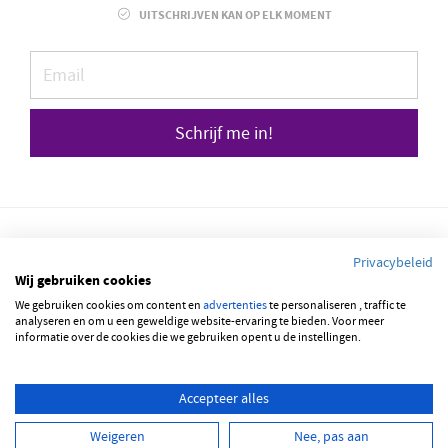
UITSCHRIJVEN KAN OP ELK MOMENT
Schrijf me in!
Privacybeleid
Wij gebruiken cookies
We gebruiken cookies om content en
© 2026 JOBBSQUARE
advertenties
te personaliseren , traffic te
analyseren en om u een geweldige website-ervaring te bieden. Voor meer
informatie over de cookies die we gebruiken opent u de instellingen.
NEDERLANDS
FRANÇAIS
ENGLISH
Accepteer alles
Weigeren
Nee, pas aan