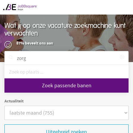
Wat jij op onze vacature zoekmachine kunt
verwachten
87% beveelt ons aan
Zoek passende banen
Actualiteit
Uitgebreid zoeken