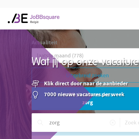
Actualiteit
Wat jij op onze vacatu
Uitgebreid zoeken
Klik direct door naar de aanbieder
7000 nieuwe vacatures per week
JoBBalert aanmaken
zorg
Hulp nodig?