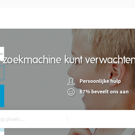
re zoekmachine kunt verwachte
Persoonlijke hulp
87% beveelt ons aan