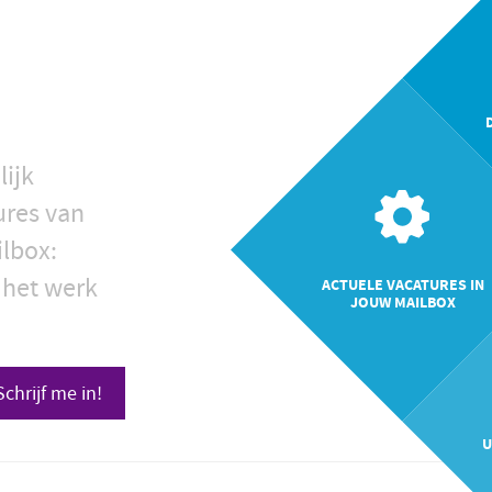
lijk
ures van
ilbox:
 het werk
ACTUELE VACATURES IN
JOUW MAILBOX
Schrijf me in!
U