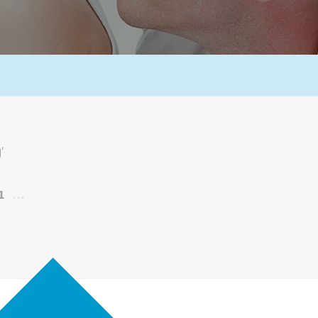
'
1
…