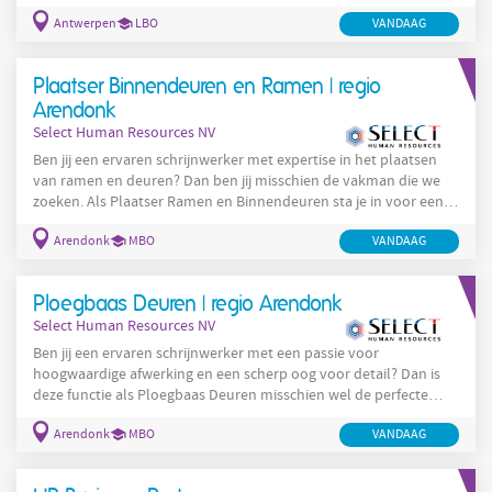
onregelmatigheden; Je signaleert en behandelt problemen om
Antwerpen
LBO
VANDAAG
de kwaliteit van de goederenstroom te waarborgen; Je sorteert
ADR documenten , behandelt afwijkende retourzendingen en
zorgt voor de administratieve opvolging; Daarnaast voer je
Plaatser Binnendeuren en Ramen | regio
enkele operationele taken uit: Scannen en uitsorteren van
Arendonk
Select Human Resources NV
Ben jij een ervaren schrijnwerker met expertise in het plaatsen
van ramen en deuren? Dan ben jij misschien de vakman die we
zoeken. Als Plaatser Ramen en Binnendeuren sta je in voor een
kwalitatieve plaatsing en een verzorgde afwerking bij onze
Arendonk
MBO
VANDAAG
klanten. Je werkt op verschillende werven en draagt bij aan een
professionele oplevering van elk project. Jouw taken Het
vakkundig plaatsen, afstellen en monteren van ramen en
Ploegbaas Deuren | regio Arendonk
binnendeuren. Voorbereiden, controleren en opmeten van de
Select Human Resources NV
Ben jij een ervaren schrijnwerker met een passie voor
hoogwaardige afwerking en een scherp oog voor detail? Dan is
deze functie als Ploegbaas Deuren misschien wel de perfecte
volgende stap in jouw carrière. Jouw uitdaging Als Ploegbaas
Arendonk
MBO
VANDAAG
Deuren sta je in voor de vlotte en kwaliteitsvolle uitvoering van
projecten. Je neemt een leidinggevende rol op, maar steekt ook
zelf de handen uit de mouwen op de werf. De focus ligt