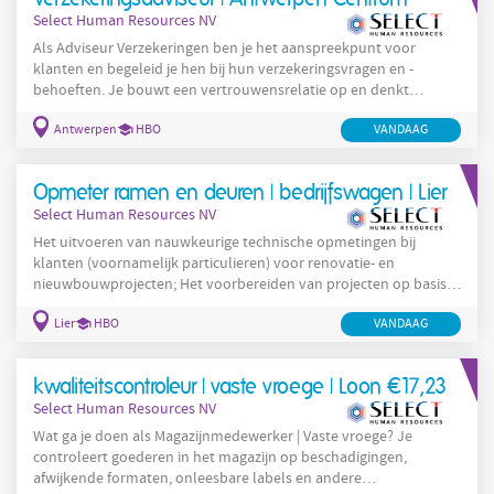
internationale netwerk voor jouw klanten Mee
Select Human Resources NV
Als Adviseur Verzekeringen ben je het aanspreekpunt voor
klanten en begeleid je hen bij hun verzekeringsvragen en -
behoeften. Je bouwt een vertrouwensrelatie op en denkt
proactief mee over passende oplossingen. Je
Antwerpen
HBO
VANDAAG
verantwoordelijkheden: Ontvangen, informeren en adviseren
van klanten Uitwerken van offertes en voorstellen op maat
Administratief beheer en opvolging van polissen en contracten
Opmeter ramen en deuren | bedrijfswagen | Lier
Detecteren van opportuniteiten binnen bestaande
Select Human Resources NV
Het uitvoeren van nauwkeurige technische opmetingen bij
klanten (voornamelijk particulieren) voor renovatie- en
nieuwbouwprojecten; Het voorbereiden van projecten op basis
van correcte en gedetailleerde meetgegevens; Het tijdig
Lier
HBO
VANDAAG
signaleren van technische afwijkingen, beperkingen of
onduidelijkheden met impact op uitvoering of kostprijs; Het
verwerken van opmetingen tot duidelijke en bestelklare
kwaliteitscontroleur | vaste vroege | Loon €17,23
dossiers; Het plaatsen van bestellingen voor buitenschrijnwerk
Select Human Resources NV
en het
Wat ga je doen als Magazijnmedewerker | Vaste vroege? Je
controleert goederen in het magazijn op beschadigingen,
afwijkende formaten, onleesbare labels en andere