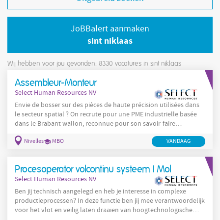
JoBBalert aanmaken
sint niklaas
Wij hebben voor jou gevonden: 8330
vacatures in sint niklaas
Assembleur-Monteur
Select Human Resources NV
Envie de bosser sur des pièces de haute précision utilisées dans
le secteur spatial ? On recrute pour une PME industrielle basée
dans le Brabant wallon, reconnue pour son savoir-faire
technique et active sur des projets à forte exigence (type
Nivelles
MBO
VANDAAG
spatial/aéronautique). L’équipe grandit et cherche à renforcer
l’atelier avec un assembleur-monteur en mécanique de précision
Vos principales responsabilités Assembler des composants
Procesoperator volcontinu systeem | Mol
mécaniques sur base de plans et
Select Human Resources NV
Ben jij technisch aangelegd en heb je interesse in complexe
productieprocessen? In deze functie ben jij mee verantwoordelijk
voor het vlot en veilig laten draaien van hoogtechnologische
installaties. Na een grondige opleiding groei je stap voor stap in