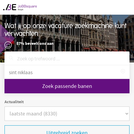
Wat jij op onze vacature zoekmachine kunt
verwachten
87% beveelt ons aan
Zoek passende banen
Actualiteit
Uitgebreid zoeken