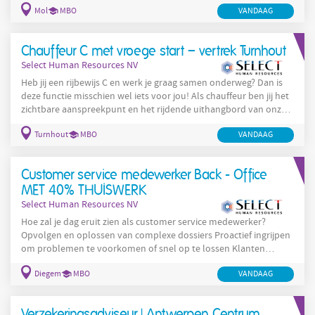
Mol
MBO
VANDAAG
je rol en krijg je steeds meer verantwoordelijkheid binnen het
productieproces . Wat ga je doen? Opstarten , bedienen en
bijsturen van productie-installaties en procesparameters;
Chauffeur C met vroege start – vertrek Turnhout
Uitvoeren van
Select Human Resources NV
Heb jij een rijbewijs C en werk je graag samen onderweg? Dan is
deze functie misschien wel iets voor jou! Als chauffeur ben jij het
zichtbare aanspreekpunt en het rijdende uithangbord van onze
klant. Wat houdt de job in? Samen met een collega sta je in voor
Turnhout
MBO
VANDAAG
de afvalophaling bij klanten Je hanteert een veilige, defensieve
en milieubewuste rijstijl Je registreert je ritten en
werkzaamheden correct via de boordcomputer Je waakt over de
Customer service medewerker Back - Office
netheid van het voertuig
MET 40% THUISWERK
Select Human Resources NV
Hoe zal je dag eruit zien als customer service medewerker?
Opvolgen en oplossen van complexe dossiers Proactief ingrijpen
om problemen te voorkomen of snel op te lossen Klanten
informeren over de voortgang van hun dossier Samenwerken
Diegem
MBO
VANDAAG
met interne afdelingen en internationale partners Behandelen
van escalaties en doorverwijzen naar de juiste diensten indien
nodig Fungeren als centraal aanspreekpunt binnen het
Verzekeringsadviseur | Antwerpen Centrum