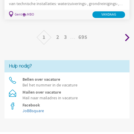
van technische installaties: waterzuiverings-, grondreinigings-,
zeefinstallaties, mengers, ... op saneringswerven, voornamelijk in
Gent
MBO
VANDAAG
Vlaanderen. Je voornaamste taak is het elektrisch en mechanisch
onderhoud van installaties in Vlaanderen, zowel op eigen
projecten als bij klanten. Je bent bereid om te doen wat nodig is
om de klus te klaren op een zorgvuldige, veilige en
1
2
3
…
695
Hulp nodig?
Bellen over vacature
Bel het nummer in de vacature
Mailen over vacature
Mail naar mailadres in vacature
Facebook
JoBBsquare