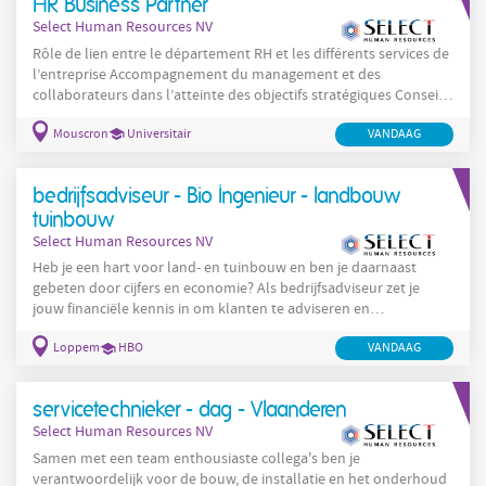
HR Business Partner
voornamelijk op het plaatsen van binnendeuren. Jouw
Select Human Resources NV
Rôle de lien entre le département RH et les différents services de
l’entreprise Accompagnement du management et des
collaborateurs dans l’atteinte des objectifs stratégiques Conseil
et déploiement des politiques et actions RH en adéquation avec
Mouscron
Universitair
VANDAAG
les enjeux de l’organisation Contribution active au
développement d’une culture d’entreprise positive et
engageante Optimisation des processus RH et mise en place
bedrijfsadviseur - Bio Ingenieur - landbouw
d’initiatives favorisant la performance et l’engagement
tuinbouw
Select Human Resources NV
Heb je een hart voor land- en tuinbouw en ben je daarnaast
gebeten door cijfers en economie? Als bedrijfsadviseur zet je
jouw financiële kennis in om klanten te adviseren en
ondersteunen. Je begeleid vooral land- en tuinbouwbedrijven,
Loppem
HBO
VANDAAG
aangevuld met af en toe ook KMO’s. Dus als bedrijfsadviseur ben
je verantwoordelijk voor een brede waaier aan consultancy-
opdrachten voor klanten in de land- en tuinbouwsector. Je
servicetechnieker - dag - Vlaanderen
denkt en zoekt steeds naar de beste strategie voor elke
Select Human Resources NV
Samen met een team enthousiaste collega's ben je
verantwoordelijk voor de bouw, de installatie en het onderhoud