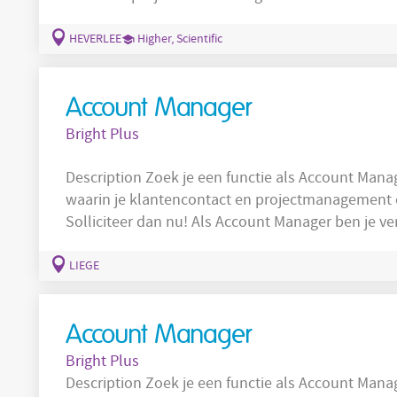
opdracht. Bovendien maak je deel uit van Bright 
over een zitje op de eerste rij bij het beste en s
HEVERLEE
Higher, Scientific
In
Account Manager
Bright Plus
Description Zoek je een functie als Account Manager in de regio Luik/Hasselt? Wil je een rol
waarin je klantencontact en projectmanagement
Solliciteer dan nu! Als Account Manager ben je verantwoordelijk voor: Je beheert de
bestellingen en offertes van je klanten en zorgt te
LIEGE
Account Manager
Bright Plus
Description Zoek je een functie als Account Manage