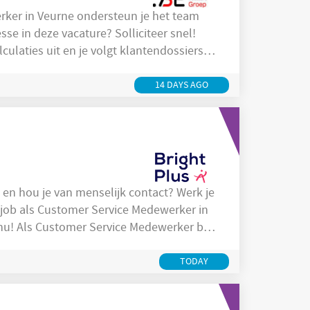
erker in Veurne ondersteun je het team
se in deze vacature? Solliciteer snel!
prestaties, budgetten en facturatie
14 DAYS AGO
 job als Customer Service Medewerker in
er ben
 staat onder andere in voor:
ragen van patiënten, klanten en
TODAY