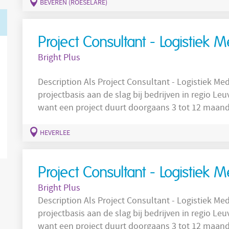
behandelingen en controles in en coördineert tec
BEVEREN (ROESELARE)
Project Consultant - Logistiek
Bright Plus
Description Als Project Consultant - Logistiek Medewerker ga je met een vast contract op
projectbasis aan de slag bij bedrijven in regio Leu
want een project duurt doorgaans 3 tot 12 maand
opdracht. Bovendien maak je deel uit van Bright 
over een zitje op de eerste rij bij het beste en s
HEVERLEE
Project Consultant - Logistiek
Bright Plus
Description Als Project Consultant - Logistiek Medewerker ga je met een vast contract op
projectbasis aan de slag bij bedrijven in regio Leu
want een project duurt doorgaans 3 tot 12 maand