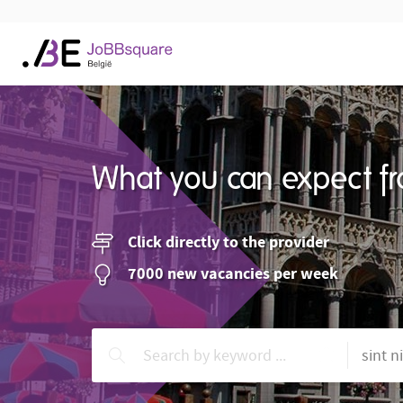
What you can expect fr
Click directly to the provider
7000 new vacancies per week