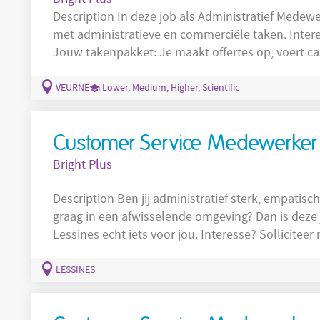
Description In deze job als Administratief Medew
met administratieve en commerciële taken. Interes
Jouw takenpakket: Je maakt offertes op, voert calculaties uit en je volgt klantendossiers
en contracten op. Je stelt een optimale werkplanning op en coördineert medewerkers,
materiaal en machines. Je volgt uren, 
VEURNE
Lower, Medium, Higher, Scientific
Customer Service Medewerker
Bright Plus
Description Ben jij administratief sterk, empatisch en hou je van menselijk contact? Werk je
graag in een afwisselende omgeving? Dan is deze
Lessines echt iets voor jou. Interesse? Solliciteer nu! Als Customer Service Medewerk
jij het eerste aanspreekpunt voor de patiënten. Je
Beantwoorden van telefonische en schriftelijke v
LESSINES