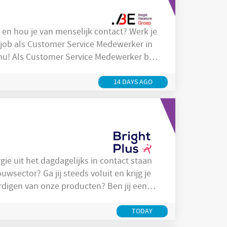
h en hou je van menselijk contact? Werk je
 job als Customer Service Medewerker in
er ben
 staat onder andere in voor:
ragen van patiënten, klanten en
14 DAYS AGO
er in Bilzen! Wij zijn op zoek naar een veelzijdige
TODAY