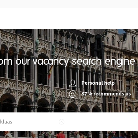
om our vacancy search engine
Personal help
87% recommends us