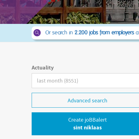
Or search in
2.200 jobs from employers
at
Actuality
Advanced search
Create joBBalert
sint niklaas