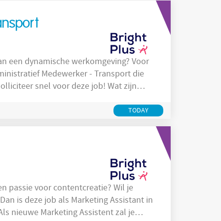
ansport
istratief Medewerker - Transport die
teer snel voor deze job! Wat zijn
dewerker - Transport in Waregem: Je
ransportdocumenten Je bent het
TODAY
Dan is deze job als Marketing Assistant in