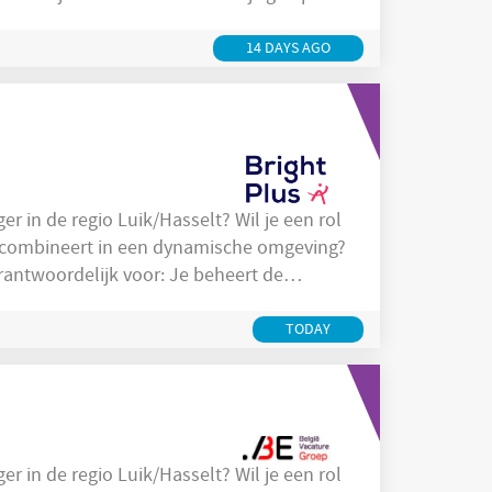
Plus Outsourcing Solutions en beschik je
nelstgroeiende detacheringsteam in België.
14 DAYS AGO
 combineert in een dynamische omgeving?
gelijkertijd voor de naleving van
deadlines en het leveren van een kwalitatief hoogwaardige follow-up. Je onderhoudt
TODAY
r in de regio Luik/Hasselt? Wil je een rol