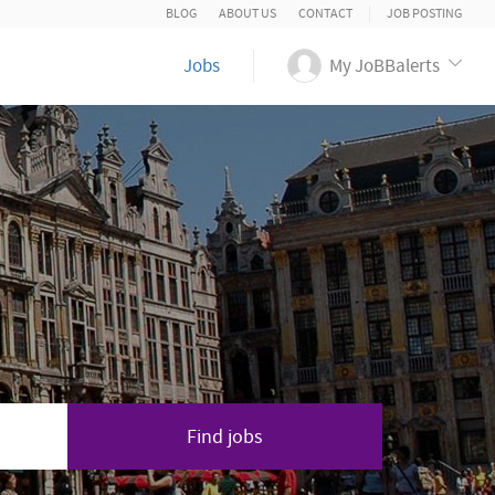
BLOG
ABOUT US
CONTACT
JOB POSTING
Jobs
My JoBBalerts
Find jobs