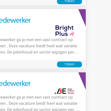
hniekers, materiaal en machines.
TODAY
 Medewerker
ven . Deze vacature biedt heel wat variatie
en. De jobinhoud en sector wijzigen per
Plus Outsourcing Solutions en beschik je
nelstgroeiende detacheringsteam in België.
TODAY
 Medewerker
ven . Deze vacature biedt heel wat variatie
en. De jobinhoud en sector wijzigen per