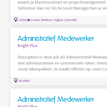
waarin je klantencontact en projectmanagement
Solliciteer dan nu! Als Account Manager ben je verantwoordelijk voor: Je beheert de
bestellingen en offertes van je klanten en zorgt te
deadlines en het leveren van een kwalitatief hoogwaardige fo
LIEGE
Lower, Medium, Higher, Scientific
vertrouwensrelatie met je
Administratief Medewerker
Bright Plus
Description In deze job als Administratief Medewerker in Veurne ondersteun je het team
met administratieve en commerciële taken. Interes
Jouw takenpakket: Je maakt offertes op, voert calculaties uit en je volgt klantendossiers
en contracten op. Je stelt een optimale werkplanning op en coördineert medewerkers,
materiaal en machines. Je volgt uren, pres
VEURNE
Administratief Medewerker
Bright Plus