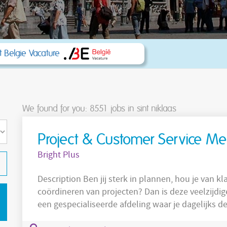
 Belgie Vacature
We found for you: 8551
jobs in sint niklaas
Project & Customer Service M
Bright Plus
Description Ben jij sterk in plannen, hou je van klantencontact en krijg je energie van het
coördineren van projecten? Dan is deze veelzijdige
een gespecialiseerde afdeling waar je dagelijks d
techniekers en interne diensten. Hoe jouw takenpakket er uit ziet: Je plant inspecties,