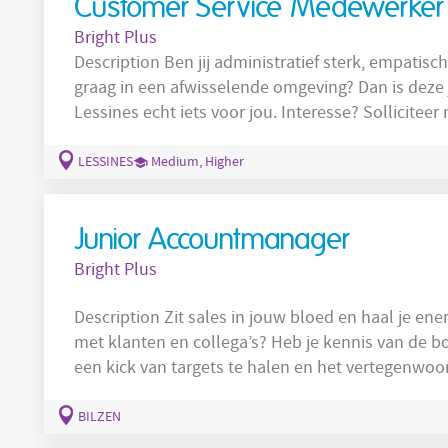
Customer Service Medewerker
Bright Plus
Description Ben jij administratief sterk, empatisc
graag in een afwisselende omgeving? Dan is deze
Lessines echt iets voor jou. Interesse? Solliciteer nu! Als Customer Service Medewerk
jij het eerste aanspreekpunt voor de patiënten. Je
Beantwoorden van telefonische en schriftelijke v
LESSINES
Medium, Higher
zorgverleners;
Junior Accountmanager
Bright Plus
Description Zit sales in jouw bloed en haal je energie uit het dagdagelijks in contact staan
met klanten en collega’s? Heb je kennis van de bouwsector? Ga jij steeds voluit en krijg je
een kick van targets te halen en het vertegenwoordigen van onze producten? Ben jij een
verkoper in hart en nieren die meedenkt met de klant? Solliciteer vandaag nog voor deze
job Junior Accountmanag
BILZEN