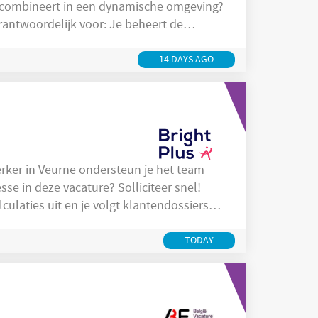
 combineert in een dynamische omgeving?
gelijkertijd voor de naleving van
llow-up. Je onderhoudt een
14 DAYS AGO
se in deze vacature? Solliciteer snel!
taties, budgetten
TODAY