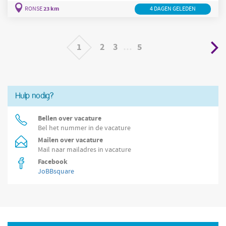
ti em Ronse! O nosso cliente procura um profissional experiente
23 km
RONSE
TIG
4 DAGEN GELEDEN
em soldadura semi-automática e
para trabalhar com aço e
aço inoxidável, na produção de componentes de alta
1
2
3
…
5
Hulp nodig?
Bellen over vacature
Bel het nummer in de vacature
Mailen over vacature
Mail naar mailadres in vacature
Facebook
JoBBsquare