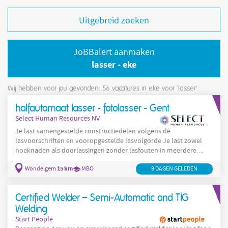
Uitgebreid zoeken
JoBBalert aanmaken
lasser - eke
Wij hebben voor jou gevonden: 56
vacatures in eke voor 'lasser'
halfautomaat lasser - fotolasser - Gent
Select Human Resources NV
Je last samengestelde constructiedelen volgens de
lasvoorschriften en vooropgestelde lasvolgorde Je last zowel
hoeknaden als doorlassingen zonder lasfouten in meerdere
lasposities Je controleert jouw eigen laswerk op uitzicht en
15 km
Wondelgem
MBO
9 DAGEN GELEDEN
maatvoering
Certified Welder – Semi-Automatic and TIG
Welding
Start People