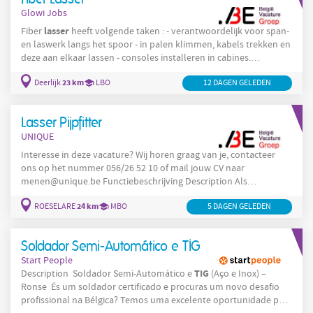
Glowi Jobs
lasser
Fiber
heeft volgende taken : - verantwoordelijk voor span-
en laswerk langs het spoor - in palen klimmen, kabels trekken en
deze aan elkaar lassen - consoles installeren in cabines.
Trefwoorden : fiber, spoorweg, hoogte.
23 km
Deerlijk
LBO
12 DAGEN GELEDEN
Lasser Pijpfitter
UNIQUE
Interesse in deze vacature? Wij horen graag van je, contacteer
ons op het nummer 056/26 52 10 of mail jouw CV naar
menen@unique.be Functiebeschrijving Description Als
lasser
/pijpfitter bent u verantwoordelijk voor het samenstellen
24 km
ROESELARE
MBO
5 DAGEN GELEDEN
van allerhande onderdelen en (pijp)leidingen volgens
tekeningen en mondelinge instructies. Op een kwalitatieve en
kwantitatieve manier last en monteert u verschillende
Soldador Semi-Automático e TIG
constructies en leidingen. U houdt daarbij rekening met de
Start People
TIG
Description ‍ Soldador Semi-Automático e
(Aço e Inox) –
Ronse ‍ És um soldador certificado e procuras um novo desafio
profissional na Bélgica? Temos uma excelente oportunidade para