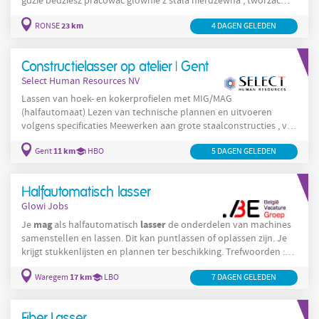
gdzie bedziesz pracowac glównie z stala nierdzewna , tworzac
produkty najwyzszej jakosci. Twoje codzienne obowiazki beda
23 km
RONSE
4 DAGEN GELEDEN
obejmowac: Spawanie elementów ze stali i stali nierdzewnej,
takich jak rury i plyty. Zapewnienie precyzji i jakosci kazdego
spawu. Wspólprace z
Constructielasser op atelier | Gent
Select Human Resources NV
Lassen van hoek- en kokerprofielen met MIG/MAG
(halfautomaat) Lezen van technische plannen en uitvoeren
volgens specificaties Meewerken aan grote staalconstructies , van
begin tot eind Werken in een vast team op locatie of in de
11 km
Gent
HBO
5 DAGEN GELEDEN
werkplaats
Halfautomatisch lasser
Glowi Jobs
mag
lasser
Je
als halfautomatisch
de onderdelen van machines
samenstellen en lassen. Dit kan puntlassen of oplassen zijn. Je
krijgt stukkenlijsten en plannen ter beschikking. Trefwoorden :
lassen, halfautomatisch, plan lezen.
17 km
Waregem
LBO
7 DAGEN GELEDEN
Fiber Lasser