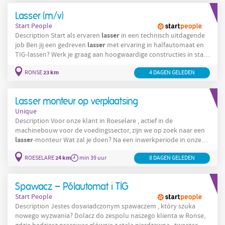
onder andere uit: Lassen en assembleren op basis van
Lasser (m/v)
technische plannen Zelfstandig
Start People
lasser
Description Start als ervaren
in een technisch uitdagende
lasser
job Ben jij een gedreven
met ervaring in halfautomaat en
TIG-lassen? Werk je graag aan hoogwaardige constructies in staal
en roestvrij staal? Dan hebben wij een mooie opportuniteit voor
23 km
RONSE
4 DAGEN GELEDEN
jou in de regio Ronse. Je komt terecht in een stabiele technische
omgeving waar vakmanschap, kwaliteit en veiligheid centraal
staan. Jouw verantwoordelijkheden als
Lasser monteur op verplaatsing
Unique
Description Voor onze klant in Roeselare , actief in de
machinebouw voor de voedingssector, zijn we op zoek naar een
lasser
-monteur Wat zal je doen? Na een inwerkperiode in onze
werkplaats, installeer je samen met collega’s machines bij onze
24 km
ROESELARE
min 39 uur
8 DAGEN GELEDEN
klanten. Het gaat daarbij voornamelijk over transportbanden en
volledige verwerkingsinstallaties. Je verzorgt de plaatsing en
montage van de machines. Je verhandelt de
Spawacz – Pólautomat i TIG
Start People
Description Jestes doswiadczonym spawaczem , który szuka
nowego wyzwania? Dolacz do zespolu naszego klienta w Ronse,