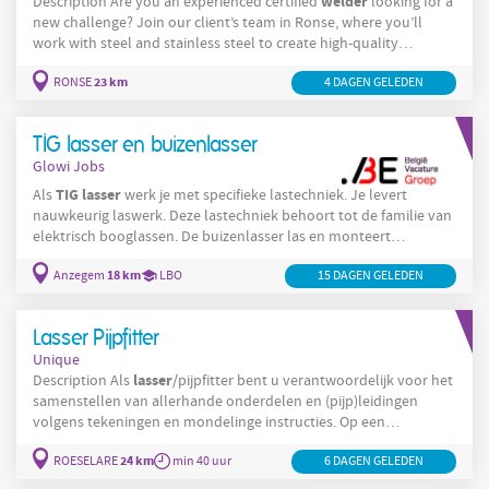
welder
Description Are you an experienced certified
looking for a
new challenge? Join our client’s team in Ronse, where you’ll
work with steel and stainless steel to create high-quality
products. This is an exciting opportunity to showcase your skills
23 km
RONSE
TIG
4 DAGEN GELEDEN
in semi-automatic welding and
welding . Your daily
responsibilities will include: Welding steel and stainless
TIG lasser en buizenlasser
Glowi Jobs
TIG
lasser
Als
werk je met specifieke lastechniek. Je levert
nauwkeurig laswerk. Deze lastechniek behoort tot de familie van
elektrisch booglassen. De buizenlasser las en monteert
TIG
lasser
inoxbuizen. Trefwoorden :
18 km
Anzegem
LBO
15 DAGEN GELEDEN
Lasser Pijpfitter
Unique
lasser
Description Als
/pijpfitter bent u verantwoordelijk voor het
samenstellen van allerhande onderdelen en (pijp)leidingen
volgens tekeningen en mondelinge instructies. Op een
kwalitatieve en kwantitatieve manier last en monteert u
24 km
ROESELARE
min 40 uur
6 DAGEN GELEDEN
verschillende constructies en leidingen. U houdt daarbij rekening
met de klantenvereisten en de normen. Je takenpakket bestaat