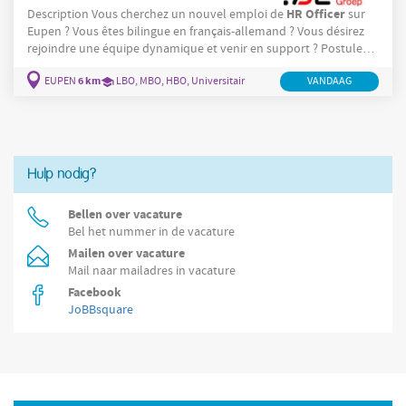
HR
Officer
Description Vous cherchez un nouvel emploi de
sur
Eupen ? Vous êtes bilingue en français-allemand ? Vous désirez
rejoindre une équipe dynamique et venir en support ? Postulez-
HR
Officer
maintenant ! En tant que
, vos tâches seront les
6 km
EUPEN
LBO, MBO, HBO, Universitair
VANDAAG
suivantes : Vous assurez la gestion administrative relative à
HR
l'administration du personnel ; Vous êtes le point de contact
pour les collaborateurs francophones
Hulp nodig?
Bellen over vacature
Bel het nummer in de vacature
Mailen over vacature
Mail naar mailadres in vacature
Facebook
JoBBsquare