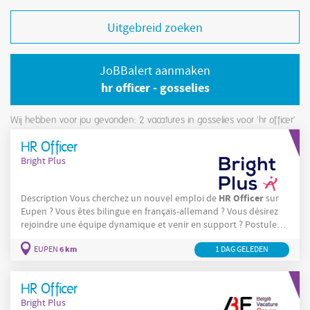
Uitgebreid zoeken
JoBBalert aanmaken
hr officer - gosselies
Wij hebben voor jou gevonden: 2
vacatures in gosselies voor 'hr officer'
HR Officer
Bright Plus
HR
Officer
Description Vous cherchez un nouvel emploi de
sur
Eupen ? Vous êtes bilingue en français-allemand ? Vous désirez
rejoindre une équipe dynamique et venir en support ? Postulez-
HR
Officer
maintenant ! En tant que
, vos tâches seront les
6 km
EUPEN
1 DAG GELEDEN
suivantes : Vous assurez la gestion administrative relative à
HR
l'administration du personnel ; Vous êtes le point de contact
pour les collaborateurs
HR Officer
Bright Plus