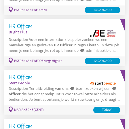
HR
ondersteun je diverse
-processen. Ben jij sterk in organisatie
EKEREN (ANTWERPEN)
13 DAYS AGO
en hou je van afwisseling? Solliciteer dan snel! Jouw
HR
takenpakket: Je beheert de
-administratie zoals
afwezigheden, tijdsregistratie en sociale
HR Officer
Bright Plus
Description Voor een internationale speler zoeken we een
HR
Officer
nauwkeurige en gedreven
in regio Ekeren. In deze job
HR
neem je een belangrijke rol op binnen de
-administratie en
HR
ondersteun je diverse
-processen. Ben jij sterk in organisatie
EKEREN (ANTWERPEN)
Higher
12 DAYS AGO
en hou je van afwisseling? Solliciteer dan snel! Jouw
HR
takenpakket: Je beheert de
-administratie zoals
afwezigheden, tijdsregistratie en sociale documenten, en
HR Officer
Start People
HR
HR
Description Ter uitbreiding van ons
-team zoeken wij een
officer
die het aanspreekpunt is voor zowel onze arbeiders als
bedienden. Je bent spontaan, je werkt nauwkeurig en je draagt
discretie hoog in het vaandel. Wat zijn jouw taken: • Payroll Jouw
MARIAKERKE (GENT)
HR
TODAY
voornaamste taak als
medewerker is de maandelijkse payroll
verwerking in samenwerking met het sociaal secretariaat. Je
zorgt voor een tijdige en correcte
HR Officer