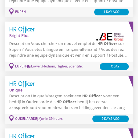
rejoindre une équipe dynamique et venir en support ? Postulez-
HR
Officer
maintenant ! En tant que
, vos tâches seront les
EUPEN
1 DAY AGO
suivantes : Vous assurez la gestion administrative relative à
HR
l'administration du personnel ; Vous êtes le point de contact
pour les collaborateurs
HR Officer
Bright Plus
HR
Officer
Description Vous cherchez un nouvel emploi de
sur
Eupen ? Vous êtes bilingue en français-allemand ? Vous désirez
rejoindre une équipe dynamique et venir en support ? Postulez-
HR
Officer
maintenant ! En tant que
, vos tâches seront les
EUPEN
Lower, Medium, Higher, Scientific
TODAY
suivantes : Vous assurez la gestion administrative relative à
HR
l'administration du personnel ; Vous êtes le point de contact
pour les collaborateurs francophones
HR Officer
Unique
HR
Officer
Description Unique Waregem zoekt een
voor een
HR
Officer
bedrijf in Oudenaarde Als
ben jij het eerste
aanspreekpunt voor medewerkers en leidinggevenden. Je zorgt
HR
ervoor dat alle
-processen correct, efficiënt en empathisch
OUDENAARDE
min 39 hours
9 DAYS AGO
verlopen. Je takenpakket omvat onder meer: Vacatures
opstellen — Je schrijft en publiceert vacatures, beheert instroom
en neemt deel aan jobbeurzen om nieuw talent aan
HR Officer