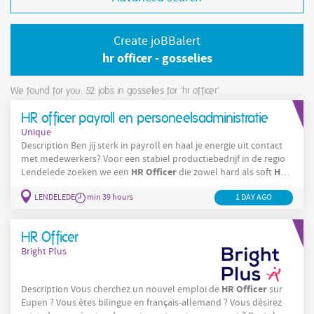
Create joBBalert
hr officer - gosselies
We found for you: 52
jobs in gosselies for 'hr officer'
HR officer payroll en personeelsadministratie
Unique
Description Ben jij sterk in payroll en haal je energie uit contact
met medewerkers? Voor een stabiel productiebedrijf in de regio
HR
Officer
HR
Lendelede zoeken we een
die zowel hard als soft
combineert. Je komt terecht in een gevarieerde functie met veel
LENDELEDE
min 39 hours
1 DAY AGO
afwisseling en verantwoordelijkheid. Wat ga je doen? Je bent een
HR
vaste waarde binnen de
-afdeling en ondersteunt zowel de
administratieve als menselijke kant van
HR Officer
Bright Plus
HR
Officer
Description Vous cherchez un nouvel emploi de
sur
Eupen ? Vous êtes bilingue en français-allemand ? Vous désirez