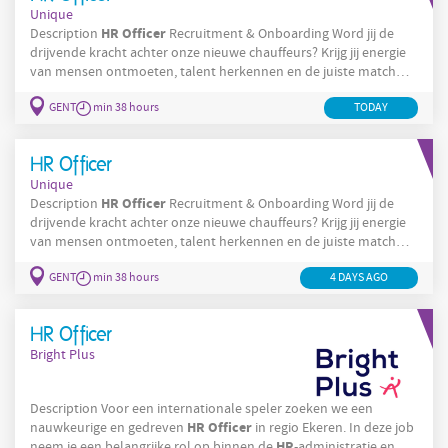
Unique
HR
Officer
Description
Recruitment & Onboarding Word jij de
drijvende kracht achter onze nieuwe chauffeurs? Krijg jij energie
van mensen ontmoeten, talent herkennen en de juiste match
maken? Ben je iemand die gemakkelijk contact legt en zich
GENT
min 38 hours
TODAY
helemaal thuis voelt tussen chauffeurs, operationele profielen
en mensen met een hands-on mentaliteit? Dan ben jij misschien
HR
Officer
wel de collega die we zoeken. Als
HR Officer
Unique
HR
Officer
Description
Recruitment & Onboarding Word jij de
drijvende kracht achter onze nieuwe chauffeurs? Krijg jij energie
van mensen ontmoeten, talent herkennen en de juiste match
maken? Ben je iemand die gemakkelijk contact legt en zich
GENT
min 38 hours
4 DAYS AGO
helemaal thuis voelt tussen chauffeurs, operationele profielen
en mensen met een hands-on mentaliteit? Dan ben jij misschien
HR
Officer
wel de collega die we zoeken. Als
HR Officer
Bright Plus
Description Voor een internationale speler zoeken we een
HR
Officer
nauwkeurige en gedreven
in regio Ekeren. In deze job
HR
neem je een belangrijke rol op binnen de
-administratie en