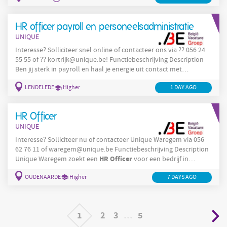
en speel je een sleutelrol in het aantrekken van nieuw talent. Je
neemt het volledige rekruteringsproces in handen, bouwt mee
HR officer payroll en personeelsadministratie
aan een sterk
UNIQUE
Interesse? Solliciteer snel online of contacteer ons via ?? 056 24
55 55 of ?? kortrijk@unique.be! Functiebeschrijving Description
Ben jij sterk in payroll en haal je energie uit contact met
medewerkers? Voor een stabiel productiebedrijf in de regio
LENDELEDE
Higher
HR
Officer
1 DAY AGO
HR
Lendelede zoeken we een
die zowel hard als soft
combineert. Je komt terecht in een gevarieerde functie met veel
afwisseling en verantwoordelijkheid. Wat ga je doen? Je bent
HR Officer
UNIQUE
Interesse? Solliciteer nu of contacteer Unique Waregem via 056
62 76 11 of waregem@unique.be Functiebeschrijving Description
HR
Officer
Unique Waregem zoekt een
voor een bedrijf in
HR
Officer
Oudenaarde Als
ben jij het eerste aanspreekpunt
OUDENAARDE
Higher
7 DAYS AGO
voor medewerkers en leidinggevenden. Je zorgt ervoor dat alle
HR
-processen correct, efficiënt en empathisch verlopen. Je
takenpakket omvat onder meer: Vacatures
1
2
3
…
5