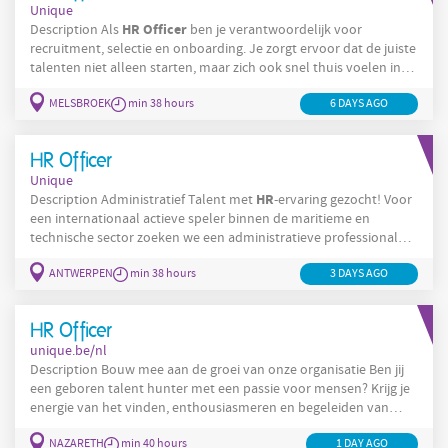
Unique
HR
Officer
Description Als
ben je verantwoordelijk voor
recruitment, selectie en onboarding. Je zorgt ervoor dat de juiste
talenten niet alleen starten, maar zich ook snel thuis voelen in
onze organisatie. Recruitment & selectie: Opstellen en publiceren
MELSBROEK
min 38 hours
6 DAYS AGO
van vacatures via diverse rekruteringskanalen Actief opvolgen
van kandidaten en voeren van telefonische en face-to-face
screenings Organiseren en begeleiden van
HR Officer
Unique
HR
Description Administratief Talent met
-ervaring gezocht! Voor
een internationaal actieve speler binnen de maritieme en
technische sector zoeken we een administratieve professional
die de personeelsafdeling ondersteunt. In deze rol werk je nauw
ANTWERPEN
min 38 hours
3 DAYS AGO
samen met de directie en ben je een belangrijke schakel binnen
de organisatie. Dit is geen klassieke administratieve functie: je
personeelsadministratie
bewaakt processen, volgt
tot in de
HR Officer
puntjes op en zorgt
unique.be/nl
Description Bouw mee aan de groei van onze organisatie Ben jij
een geboren talent hunter met een passie voor mensen? Krijg je
energie van het vinden, enthousiasmeren en begeleiden van
kandidaten? Dan ben jij misschien wel de Recruiter die we
NAZARETH
min 40 hours
1 DAY AGO
HR
zoeken. Als Recruiter maak je deel uit van een gedreven
-team