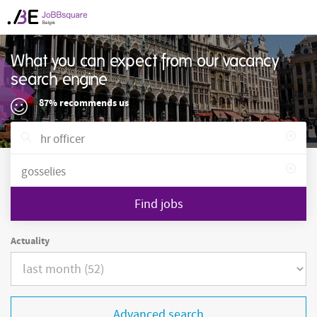
What you can expect from our vacancy
search engine
87% recommends us
Find jobs
Actuality
Advanced search