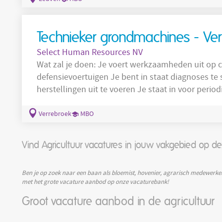
inhoudelijke correctheid Regelmatige klant
Technieker grondmachines - Ve
Select Human Resources NV
Wat zal je doen: Je voert werkzaamheden uit 
defensievoertuigen Je bent in staat diagnoses te stellen bij technische problemen en
herstellingen uit te voeren Je staat in voor periodieke inspecties , configuraties en
onderhouden Je installeert en of vervangt verschillende onderdelen op grondmachines om
de voertuigen rijklaar te maken Je ben in staat om touch ups aan te brengen bij kleine
Verrebroek
MBO
lakschades Je controleert de technische
Vind Agricultuur vacatures in jouw vakgebied op de
Ben je op zoek naar een baan als bloemist, hovenier, agrarisch medewerk
met het grote vacature aanbod op onze vacaturebank!
Groot vacature aanbod in de agricultuur