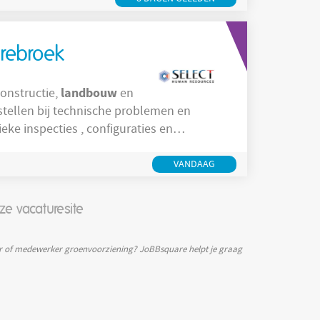
enbezoeken
rrebroek
landbouw
op constructie,
en
VANDAAG
ze vacaturesite
er of medewerker groenvoorziening? JoBBsquare helpt je graag