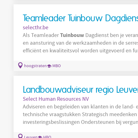
steeds naar de beste strategie voor elke
Teamleader Tuinbouw Dagdien
selecthr.be
Tuinbouw
Als Teamleader
Dagdienst ben je veran
en aansturing van de werkzaamheden in de serres. 
efficiënt en kwaliteitsvol worden uitgevoerd en f
werkvloer en het middenkader. Jouw verantwoordelijkheden: Aansturen, begeleiden en
motiveren van medewerkers op de werkvloer. Bewaken van de kwaliteit en correcte
hoogstraten
MBO
uitvoering van de werkzaamheden.
Landbouwadviseur regio Leuve
Select Human Resources NV
Adviseren en begeleiden van klanten in de land-
technische vraagstukken Strategisch meedenken rond agrarische bouwprojecten en
investeringsbeslissingen Ondersteunen bij vergunningsaanvragen, subsidies en
aangiftedossiers Zelfstandig beheren en afwerken van dossiers van A tot Z Opbouwen en
onderhouden van duurzame klantenrelaties Bewaken van kwaliteit, deadlines en
Leuven
HBO