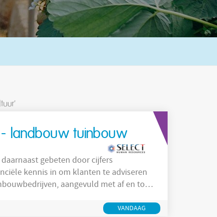
tuur'
ur - landbouw tuinbouw
 daarnaast gebeten door cijfers
inbouwbedrijven, aangevuld met af en toe
sector. Je denkt en zoekt
VANDAAG