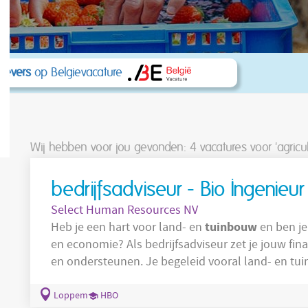
kgevers
op Belgievacature
Wij hebben voor jou gevonden: 4
vacatures voor 'agricul
bedrijfsadviseur - Bio Ingenie
Select Human Resources NV
tuinbouw
Heb je een hart voor land- en
en ben je
en economie? Als bedrijfsadviseur zet je jouw financiële kennis in om klanten te adviseren
en ondersteunen. Je begeleid vooral land- en tu
ook KMO’s. Dus als bedrijfsadviseur ben je verantwoordelijk voor een brede waaier aan
consultancy-opdrachten voor klanten in de land- en tuinbouw
Loppem
HBO