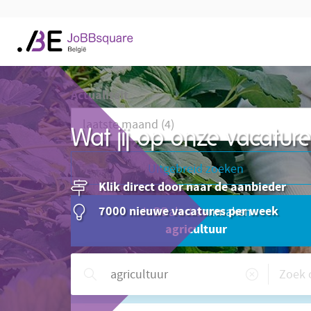
Actualiteit
Wat jij op onze vacatu
Uitgebreid zoeken
Klik direct door naar de aanbieder
7000 nieuwe vacatures per week
JoBBalert aanmaken
agricultuur
Hulp nodig?