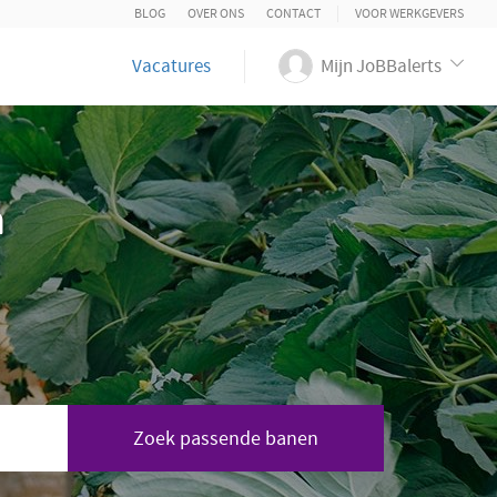
BLOG
OVER ONS
CONTACT
VOOR WERKGEVERS
Vacatures
Mijn JoBBalerts
n
Zoek passende banen