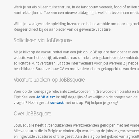
Werk je nu als bij een tuincentrum, in de landbouw, veeteelt, food of milieu 
aantrekkelijker is. Toe aan een nieuwe uitdaging is wellicht tevens een mot
Wil jij jouw afgeronde opleiding inzetten en heb je ambitie om door te groe
Reageer direct bij de aanbieder van de gewenste vacature.
Solliciteren via JoBBsquare
Als je klikt op de vacaturetitel van een job op JoBBsquare dan opent er ee
website van het bedrijf, uitzendbureau of rekruteringskantoor (de aanbiede
sollicitatie kunt versturen. Laat de intermediairs voor jou werken! Zij hebb
beschikbaar. Stuur ze jouw CV en motivatiebrief om gekoppeld te worden
Vacature zoeken op JoBBsquare
Voer op de homepage relevante zoekwoorden in (trefwoord en plaats) en bek
JoBB alert
Tip!: Stel een
in: blijf dagelijks of wekelijks op de hoogte van d
contact
vragen? Neem gerust
met ons op. Wij helpen je graag!
Over JoBBsquare
JoBBsquare heeft al tienduizenden werkzoekenden geholpen met het vinden
Alle vacatures die in Belgie te vinden zijn worden op de jobsite gepresent
en ingevulde vacatures offline gezet. Aan de slag op het gebied van agricul