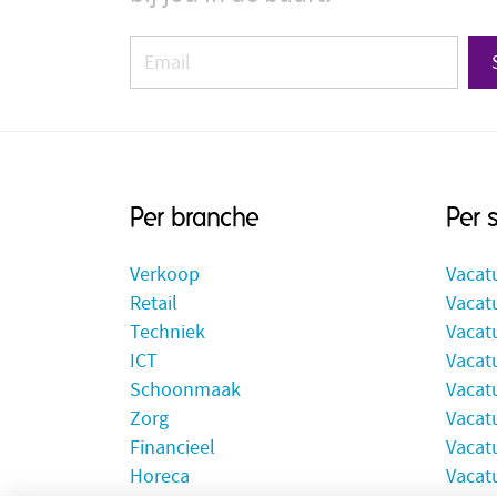
Per branche
Per 
Verkoop
Vacat
Retail
Vacatu
Techniek
Vacat
ICT
Vacatu
Schoonmaak
Vacat
Zorg
Vacat
Financieel
Vacat
Horeca
Vacatu