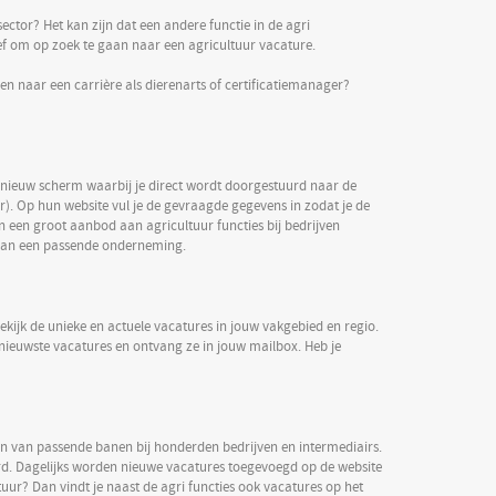
sector? Het kan zijn dat een andere functie in de agri
ief om op zoek te gaan naar een agricultuur vacature.
ien naar een carrière als dierenarts of certificatiemanager?
n nieuw scherm waarbij je direct wordt doorgestuurd naar de
r). Op hun website vul je de gevraagde gegevens in zodat je de
en een groot aanbod aan agricultuur functies bij bedrijven
 aan een passende onderneming.
ijk de unieke en actuele vacatures in jouw vakgebied en regio.
e nieuwste vacatures en ontvang ze in jouw mailbox. Heb je
 van passende banen bij honderden bedrijven en intermediairs.
eerd. Dagelijks worden nieuwe vacatures toegevoegd op de website
tuur? Dan vindt je naast de agri functies ook vacatures op het