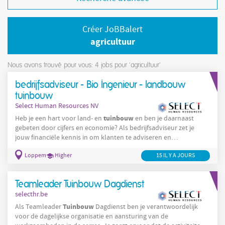
Créer JoBBalert
agricultuur
Nous avons trouvé pour vous: 4
jobs pour 'agricultuur'
bedrijfsadviseur - Bio Ingenieur - landbouw
tuinbouw
Select Human Resources NV
tuinbouw
Heb je een hart voor land- en
en ben je daarnaast
gebeten door cijfers en economie? Als bedrijfsadviseur zet je
jouw financiële kennis in om klanten te adviseren en
ondersteunen. Je begeleid vooral land- en tuinbouwbedrijven,
Loppem
Higher
15 IL Y A JOURS
aangevuld met af en toe ook KMO’s. Dus als bedrijfsadviseur ben
je verantwoordelijk voor een brede waaier aan consultancy-
opdrachten voor klanten in de land- en tuinbouwsector. Je
Teamleader Tuinbouw Dagdienst
denkt en zoekt steeds naar de beste strategie voor elke
selecthr.be
Tuinbouw
Als Teamleader
Dagdienst ben je verantwoordelijk
voor de dagelijkse organisatie en aansturing van de