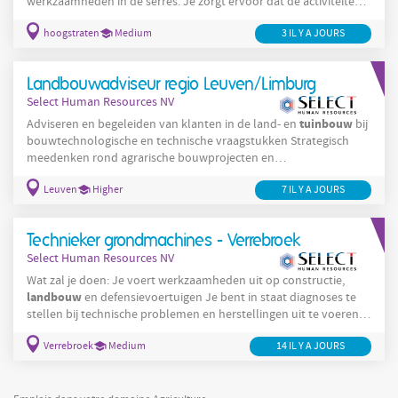
werkzaamheden in de serres. Je zorgt ervoor dat de activiteiten
efficiënt en kwaliteitsvol worden uitgevoerd en fungeert als
hoogstraten
Medium
3 IL Y A JOURS
belangrijke schakel tussen de werkvloer en het middenkader.
Jouw verantwoordelijkheden: Aansturen, begeleiden en
motiveren van medewerkers op de werkvloer. Bewaken van de
Landbouwadviseur regio Leuven/Limburg
kwaliteit en correcte uitvoering van de werkzaamheden.
Select Human Resources NV
tuinbouw
Adviseren en begeleiden van klanten in de land- en
bij
bouwtechnologische en technische vraagstukken Strategisch
meedenken rond agrarische bouwprojecten en
investeringsbeslissingen Ondersteunen bij
Leuven
Higher
7 IL Y A JOURS
vergunningsaanvragen, subsidies en aangiftedossiers Zelfstandig
beheren en afwerken van dossiers van A tot Z Opbouwen en
onderhouden van duurzame klantenrelaties Bewaken van
Technieker grondmachines - Verrebroek
kwaliteit, deadlines en inhoudelijke correctheid Regelmatige
Select Human Resources NV
klantenbezoeken
Wat zal je doen: Je voert werkzaamheden uit op constructie,
landbouw
en defensievoertuigen Je bent in staat diagnoses te
stellen bij technische problemen en herstellingen uit te voeren
Je staat in voor periodieke inspecties , configuraties en
Verrebroek
Medium
14 IL Y A JOURS
onderhouden Je installeert en of vervangt verschillende
onderdelen op grondmachines om de voertuigen rijklaar te
maken Je ben in staat om touch ups aan te brengen bij kleine