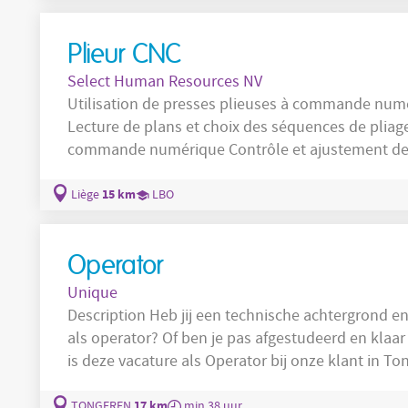
Plieur CNC
Select Human Resources NV
Utilisation de presses plieuses à commande nu
Lecture de plans et choix des séquences de pliage Programmation du pliage sur 
commande numérique Contrôle et ajustement des longueurs et angles de pliage
Vérification des quantités produites et réalisatio
chanfreins, ébavurage)
15 km
Liège
LBO
Operator
Unique
Description Heb jij een technische achtergrond en ben je op zoek naar een uitdagende job
als operator? Of ben je pas afgestudeerd en klaar
is deze vacature als Operator bij onze klant in Tonge
onze productievestiging in Tongeren zoeken we g
bijdragen aan een kwalitatief en veilig productiep
17 km
TONGEREN
min 38 uur