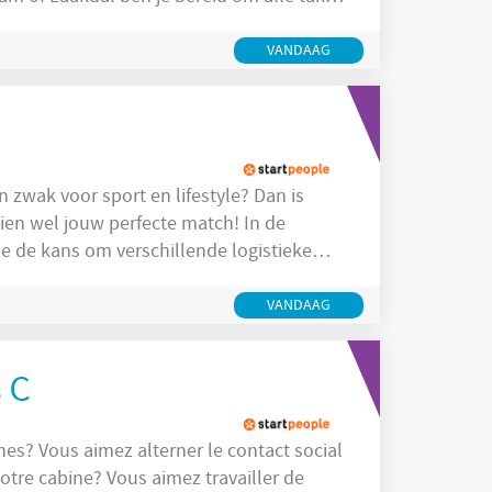
VANDAAG
 wel jouw perfecte match! In de
e de kans om verschillende logistieke
ing tot inpakken en laden/lossen: jij zorgt
leten . Klinkt dit als iets
VANDAAG
s C
otre cabine? Vous aimez travailler de