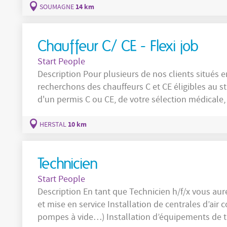
techniques,
14 km
SOUMAGNE
Chauffeur C/ CE - Flexi job
Start People
Description Pour plusieurs de nos clients situés en région de Liège et Verviers , nous
recherchons des chauffeurs C et CE éligibles au statut "flexi job". V
d'un permis C ou CE, de votre sélection médicale, 
tachygraphe en ordre de validité ? Nous avons di
10 km
HERSTAL
Technicien
Start People
Description En tant que Technicien h/f/x vous aurez les tâches suivantes :?????? Installation
et mise en service Installation de centrales d’air comprimé (compresseurs, surpresseurs,
pompes à vide…) Installation d’équipements de traitement d’air (sécheurs, filtres, cuves…)