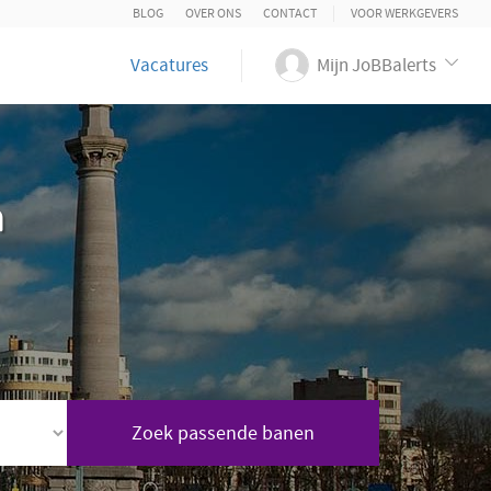
BLOG
OVER ONS
CONTACT
VOOR WERKGEVERS
Vacatures
Mijn JoBBalerts
n
Zoek passende banen