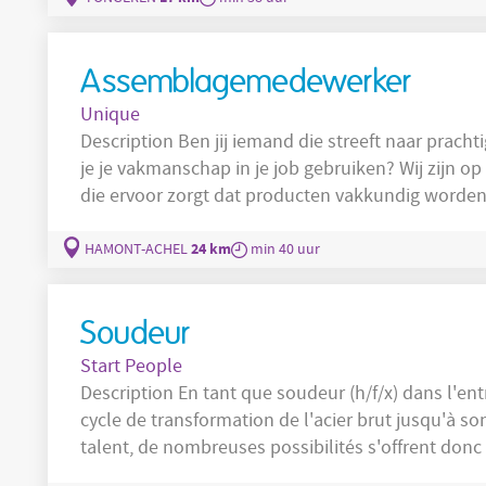
krijg je
Assemblagemedewerker
Unique
Description Ben jij iemand die streeft naar prachtige projecten met oog voor kwaliteit? Wil
je je vakmanschap in je job gebruiken? Wij zijn
die ervoor zorgt dat producten vakkundig worden
eindresultaat. Voorbereiden van montagewerkzaamheden en verzamelen van de
benodigde onderdelen. Monteren van onderdele
24 km
HAMONT-ACHEL
min 40 uur
Soudeur
Start People
Description En tant que soudeur (h/f/x) dans l'entreprise Joskin, vous allez participer au
cycle de transformation de l'acier brut jusqu'à so
talent, de nombreuses possibilités s'offrent donc à vous. Les tâches sont les s
mise en application du procédé de soudure Semi automatique, L