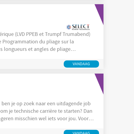
mérique (LVD PPEB et Trumpf Trumabend)
la
n d’ajustages avant pliage (taraudage,
VANDAAG
 om je technische carrière te starten? Dan
ren misschien wel iets voor jou. Voor
emotiveerde operatoren die willen
roces. Dankzij een uitgebreide opleiding
VANDAAG