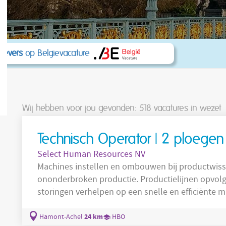
kgevers
op Belgievacature
Wij hebben voor jou gevonden: 518
vacatures in wezet
Technisch Operator | 2 ploegen 
Select Human Resources NV
Machines instellen en ombouwen bij productwissels. Grondstoffen tijdig voorzien v
ononderbroken productie. Productielijnen opvolgen en operationeel houden. Technische
storingen verhelpen op een snelle en efficiënte manier. Kwaliteit contr
conformiteit bewaken.
24 km
Hamont-Achel
HBO