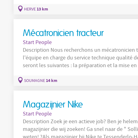
13 km
HERVE
Mécatronicien tracteur
Start People
Description Nous recherchons un mécatronicien tracteur afin de completer et renforcer
l'équipe en charge du service technique qualité de la g
seront les suivantes : la préparation et la mise en route des tracteurs; le dépannage et
l'assistance en atelier et sur le terrain. Company JOSKIN conduit le plus grand programme
de
14 km
SOUMAGNE
Magazijnier Nike
Start People
Description Zoek je een actieve job? Ben je helemaal gek van Nike ? Dan ben jij de
magazijnier die wij zoeken! Ga snel naar de " Solliciteer nu " knop en kom er alles over te
weten! ?Als magazijnier bij Nike te Tessenderlo-Ham of Laakdal ben je bereid om alle taken