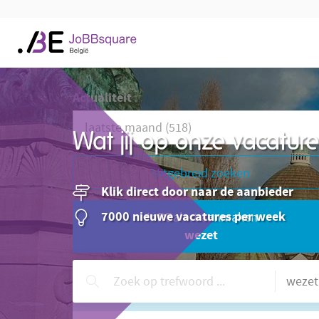
Actualiteit
Wat jij op onze vacatu
Uitgebreid zoeken
Klik direct door naar de aanbieder
7000 nieuwe vacatures per week
JoBBalert aanmaken
wezet
Hulp nodig?