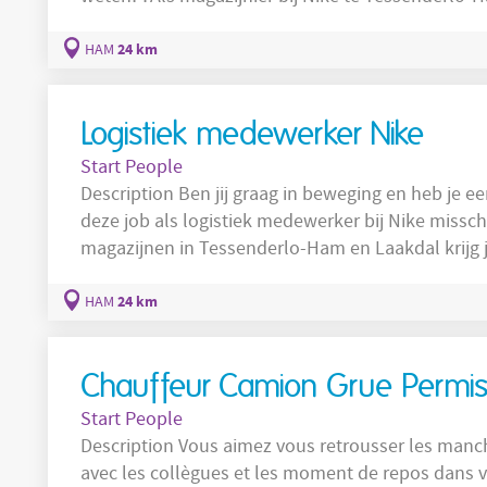
in het magazijn te leren en uit te voeren. laden en lossen orderpicking sorteren Company
Nike ELC
24 km
HAM
Logistiek medewerker Nike
Start People
Description Ben jij graag in beweging en heb je een zwak voor sport en lifestyle? Dan is
deze job als logistiek medewerker bij Nike misschien
magazijnen in Tessenderlo-Ham en Laakdal krijg j
taken aan te leren en uit te voeren. Van orderpick
mee voor een vlotte en correcte levering aan onze klanten en at
24 km
HAM
voor jou?
Chauffeur Camion Grue Permi
Start People
Description Vous aimez vous retrousser les manches? Vous aimez alterner le contact social
avec les collègues et les moment de repos dans v