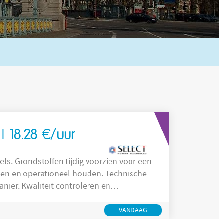
| 18.28 €/uur
oor een
oleren en
VANDAAG