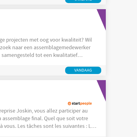
 op zoek naar een assemblagemedewerker
 samengesteld tot een kwalitatief
n
VANDAAG
n assemblage final. Quel que soit votre
uivantes : La
a lecture de plans