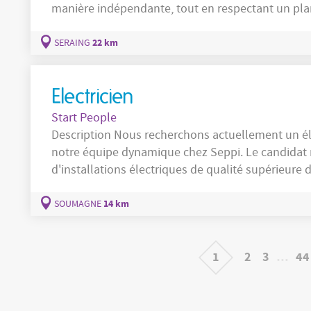
manière indépendante, tout en respectant un planning ? Alors c’est vo
cherchons ! En tant que Chauffeur Camion Grue Permis C (h/f/x): Vous êtes responsable de
la
22 km
SERAING
Electricien
Start People
Description Nous recherchons actuellement un électricien professionnel pour rejoindre
notre équipe dynamique chez Seppi. Le candidat r
d'installations électriques de qualité supérieu
résidentiels. Il ou elle devra posséder de solid
attention aux détails et une
14 km
SOUMAGNE
1
2
3
…
44