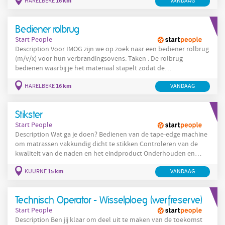
16 km
HARELBEKE
VANDAAG
verbruiksgoederen, het werkgereedschap en PBM's. Daarnaast
hou je ook een correcte inventaris bij. Het ontvangen van
leveringen. Hierbij doe je een grondige controle van de goederen
Bediener rolbrug
en neem je contact op
Start People
Description Voor IMOG zijn we op zoek naar een bediener rolbrug
(m/v/x) voor hun verbrandingsovens: Taken : De rolbrug
bedienen waarbij je het materiaal stapelt zodat de
bunkercapaciteiten optimaal gebruikt worden. De ovens correct
16 km
HARELBEKE
VANDAAG
vullen met een zo constant mogelijke mengeling zodat een
stabiel verbrandingsproces behouden blijft. Administratie in
kader van stortbunkerbeheer. Indien gewenst kan met ook met
Stikster
de interne
Start People
Description Wat ga je doen? Bedienen van de tape-edge machine
om matrassen vakkundig dicht te stikken Controleren van de
kwaliteit van de naden en het eindproduct Onderhouden en
schoonmaken van de machines Samenwerken met collega's op
15 km
KUURNE
VANDAAG
de productieafdeling om de productie optimaal te laten
verlopen Company Onze klant is een Belgische fabrikant en
producent van matrassen,
Technisch Operator - Wisselploeg (werfreserve)
Start People
Description Ben jij klaar om deel uit te maken van de toekomst