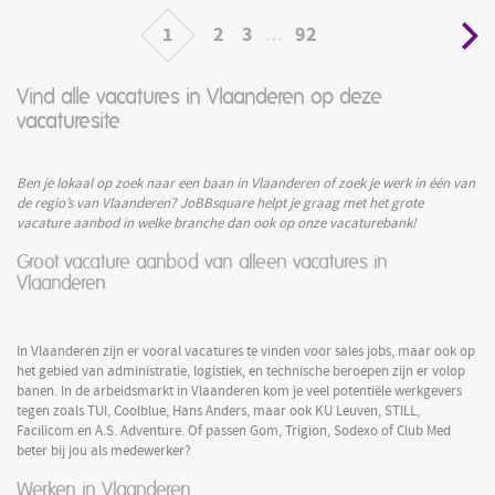
duurzame
1
2
3
…
92
Vind alle vacatures in Vlaanderen op deze
vacaturesite
Ben je lokaal op zoek naar een baan in Vlaanderen of zoek je werk in één van
de regio’s van Vlaanderen? JoBBsquare helpt je graag met het grote
vacature aanbod in welke branche dan ook op onze vacaturebank!
Groot vacature aanbod van alleen vacatures in
Vlaanderen
In Vlaanderen zijn er vooral vacatures te vinden voor sales jobs, maar ook op
het gebied van administratie, logistiek, en technische beroepen zijn er volop
banen. In de arbeidsmarkt in Vlaanderen kom je veel potentiële werkgevers
tegen zoals TUI, Coolblue, Hans Anders, maar ook KU Leuven, STILL,
Facilicom en A.S. Adventure. Of passen Gom, Trigion, Sodexo of Club Med
beter bij jou als medewerker?
Werken in Vlaanderen