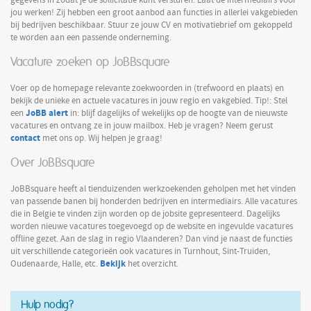
gegevens in zodat je de sollicitatie kunt versturen. Laat de intermediairs voor
jou werken! Zij hebben een groot aanbod aan functies in allerlei vakgebieden
bij bedrijven beschikbaar. Stuur ze jouw CV en motivatiebrief om gekoppeld
te worden aan een passende onderneming.
Vacature zoeken op JoBBsquare
Voer op de homepage relevante zoekwoorden in (trefwoord en plaats) en
bekijk de unieke en actuele vacatures in jouw regio en vakgebied. Tip!: Stel
JoBB alert
een
in: blijf dagelijks of wekelijks op de hoogte van de nieuwste
vacatures en ontvang ze in jouw mailbox. Heb je vragen? Neem gerust
contact
met ons op. Wij helpen je graag!
Over JoBBsquare
JoBBsquare heeft al tienduizenden werkzoekenden geholpen met het vinden
van passende banen bij honderden bedrijven en intermediairs. Alle vacatures
die in Belgie te vinden zijn worden op de jobsite gepresenteerd. Dagelijks
worden nieuwe vacatures toegevoegd op de website en ingevulde vacatures
offline gezet. Aan de slag in regio Vlaanderen? Dan vind je naast de functies
uit verschillende categorieën ook vacatures in Turnhout, Sint-Truiden,
Bekijk
Oudenaarde, Halle, etc.
het overzicht.
Hulp nodig?