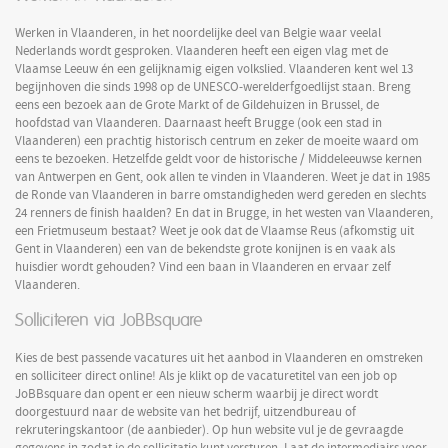
Werken in Vlaanderen, in het noordelijke deel van Belgie waar veelal
Nederlands wordt gesproken. Vlaanderen heeft een eigen vlag met de
Vlaamse Leeuw én een gelijknamig eigen volkslied. Vlaanderen kent wel 13
begijnhoven die sinds 1998 op de UNESCO-werelderfgoedlijst staan. Breng
eens een bezoek aan de Grote Markt of de Gildehuizen in Brussel, de
hoofdstad van Vlaanderen. Daarnaast heeft Brugge (ook een stad in
Vlaanderen) een prachtig historisch centrum en zeker de moeite waard om
eens te bezoeken. Hetzelfde geldt voor de historische / Middeleeuwse kernen
van Antwerpen en Gent, ook allen te vinden in Vlaanderen. Weet je dat in 1985
de Ronde van Vlaanderen in barre omstandigheden werd gereden en slechts
24 renners de finish haalden? En dat in Brugge, in het westen van Vlaanderen,
een Frietmuseum bestaat? Weet je ook dat de Vlaamse Reus (afkomstig uit
Gent in Vlaanderen) een van de bekendste grote konijnen is en vaak als
huisdier wordt gehouden? Vind een baan in Vlaanderen en ervaar zelf
Vlaanderen.
Solliciteren via JoBBsquare
Kies de best passende vacatures uit het aanbod in Vlaanderen en omstreken
en solliciteer direct online! Als je klikt op de vacaturetitel van een job op
JoBBsquare dan opent er een nieuw scherm waarbij je direct wordt
doorgestuurd naar de website van het bedrijf, uitzendbureau of
rekruteringskantoor (de aanbieder). Op hun website vul je de gevraagde