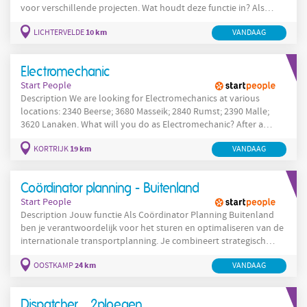
voor verschillende projecten. Wat houdt deze functie in? Als
Project Consultant werk je op diverse opdrachten binnen
10 km
LICHTERVELDE
VANDAAG
sectoren zoals Office Support, Sales & Customer Support, Logistic
Support en HR Support. Zo bouw je niet alleen aan je expertise,
maar ook aan een sterk professioneel netwerk bij
Electromechanic
toonaangevende
Start People
Description We are looking for Electromechanics at various
locations: 2340 Beerse; 3680 Masseik; 2840 Rumst; 2390 Malle;
3620 Lanaken. What will you do as Electromechanic? After a
training period, you will be responsible for ensuring the proper
19 km
KORTRIJK
VANDAAG
operation of production lines, as well as maintaining machines
and robots. You will play an active role in preventing
breakdowns through proactive maintenance. Working alongside
Coördinator planning - Buitenland
the operator,
Start People
Description Jouw functie Als Coördinator Planning Buitenland
ben je verantwoordelijk voor het sturen en optimaliseren van de
internationale transportplanning. Je combineert strategisch
inzicht met operationele betrokkenheid en people management.
24 km
OOSTKAMP
VANDAAG
Je takenpakket omvat onder andere: Het opvolgen en
analyseren van KPI’s om de transportefficiëntie te waarborgen
Het opstellen en opvolgen van de personeelsplanning voor
Dispatcher _ 2ploegen