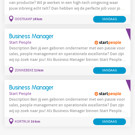
van productie? Wil je werken in een high-tech omgeving waar
jouw inbreng echt telt? Dan hebben wij de perfecte job voor jou!
Jouw rol: Starten en runnen: Zet productieprocessen op en zorg
24 km
OOSTKAMP
VANDAAG
dat alles soepel verloopt. Monitoren: Houd het productieproces
in de gaten en pas aan waar nodig. Analyseren: Spot afwijkingen
en los ze op als dat kan. Kwaliteitscontrole: Check of
Business Manager
Start People
Description Ben jij een geboren ondernemer met een passie voor
sales, people management en operationele excellentie? Dan zijn
wij op zoek naar jou! Als Business Manager binnen Start People
neem je de verantwoordelijkheid op voor het verder uitbouwen
13 km
ZONNEBEKE
VANDAAG
van onze activiteiten in West-Vlaanderen. Je bent de drijvende
kracht achter commerciële groei, sterke klantrelaties en de
ontwikkeling van jouw team. Jouw uitdaging Je bouwt
Business Manager
duurzame
Start People
Description Ben jij een geboren ondernemer met een passie voor
sales, people management en operationele excellentie? Dan zijn
wij op zoek naar jou! Als Business Manager binnen Start People
neem je de verantwoordelijkheid op voor het verder uitbouwen
19 km
KORTRIJK
VANDAAG
van onze activiteiten in West-Vlaanderen. Je bent de drijvende
kracht achter commerciële groei, sterke klantrelaties en de
ontwikkeling van jouw team. Jouw uitdaging Je bouwt