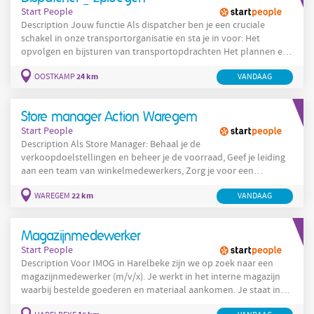
Start People
Description Jouw functie Als dispatcher ben je een cruciale
schakel in onze transportorganisatie en sta je in voor: Het
opvolgen en bijsturen van transportopdrachten Het plannen en
herplannen van ritten Communicatie met chauffeurs, klanten en
24 km
OOSTKAMP
VANDAAG
interne diensten Het lokaliseren en opvolgen van het wagenpark
Het opmaken van duidelijke ritinstructies Het coördineren van
laad- en losafspraken
Store manager Action Waregem
Start People
Description Als Store Manager: Behaal je de
verkoopdoelstellingen en beheer je de voorraad, Geef je leiding
aan een team van winkelmedewerkers, Zorg je voor een
efficiënte planning en opvolging, Denk je mee over de winkel- en
22 km
WAREGEM
VANDAAG
schapindeling, Controleer je de voortgang van het werk, Zorg je
voor een verzorgde uitstraling van de winkel, Beantwoord je
vragen van collega’s en klanten, Werk je samen met
Magazijnmedewerker
Start People
Description Voor IMOG in Harelbeke zijn we op zoek naar een
magazijnmedewerker (m/v/x). Je werkt in het interne magazijn
waarbij bestelde goederen en materiaal aankomen. Je staat in
voor: Het bedienen van het magazijn loket. Je kent dus de