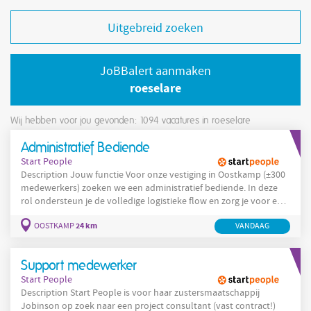
Uitgebreid zoeken
JoBBalert aanmaken
roeselare
Wij hebben voor jou gevonden: 1094
vacatures in roeselare
Administratief Bediende
Start People
Description Jouw functie Voor onze vestiging in Oostkamp (±300
medewerkers) zoeken we een administratief bediende. In deze
rol ondersteun je de volledige logistieke flow en zorg je voor een
correcte administratieve afhandeling. Je verantwoordelijkheden:
24 km
OOSTKAMP
VANDAAG
Beheren en opvolgen van administratieve processen binnen de
logistieke flow Zorgdragen voor een vlotte verwerking van
logistieke documenten Fungeren als aanspreekpunt
Support medewerker
Start People
Description Start People is voor haar zustersmaatschappij
Jobinson op zoek naar een project consultant (vast contract!)