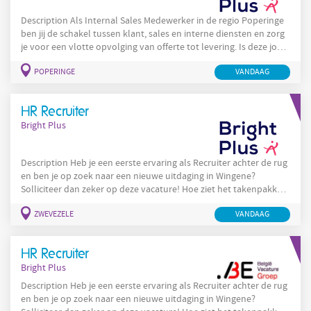
Description Als Internal Sales Medewerker in de regio Poperinge
ben jij de schakel tussen klant, sales en interne diensten en zorg
je voor een vlotte opvolging van offerte tot levering. Is deze job
iets voor jou? Solliciteer nu! Wat is jouw takenpakker als Internal
POPERINGE
VANDAAG
Sales Medewerker in Poperinge? Je bent het intern commercieel
aanspreekpunt voor klanten, prospects en collega’s via telefoon
en e-mail. Je volgt offertes, vragen en klachten
HR Recruiter
Bright Plus
Description Heb je een eerste ervaring als Recruiter achter de rug
en ben je op zoek naar een nieuwe uitdaging in Wingene?
Solliciteer dan zeker op deze vacature! Hoe ziet het takenpakket
er uit? Je staat in voor de rekrutering van technische en
ZWEVEZELE
VANDAAG
arbeidersprofielen van A tot Z Je onderhoudt de contacten met
klanten en volgt kandidaturen nauwgezet op Je voert
sollicitatiegesprekken en begeleidt nieuwe medewerkers tijdens
HR Recruiter
hun
Bright Plus
Description Heb je een eerste ervaring als Recruiter achter de rug
en ben je op zoek naar een nieuwe uitdaging in Wingene?