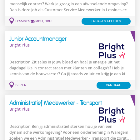
menselijk contact? Werk je graag in een afwisselende omgeving?
Dan is deze job als Customer Service Medewerker in Lessines echt
iets voor jou. Interesse? Solliciteer nu! Als Customer Service
LESSINES
MBO, HBO
14 DAGEN GELEDEN
Medewerker ben jij het eerste aanspreekpunt voor de patiënten.
Je staat onder andere in voor: Beantwoorden van telefonische
en schriftelijke vragen van patiënten, klanten en zorgverleners;
Junior Accountmanager
Bright Plus
Description Zit sales in jouw bloed en haal je energie uit het
dagdagelijks in contact staan met klanten en collega’s? Heb je
kennis van de bouwsector? Ga jij steeds voluit en krijg je een kick
van targets te halen en het vertegenwoordigen van onze
BILZEN
VANDAAG
producten? Ben jij een verkoper in hart en nieren die meedenkt
met de klant? Solliciteer vandaag nog voor deze job Junior
Accountmanager in Bilzen! Wij zijn op zoek naar een veelzijdige
Administratief Medewerker - Transport
Bright Plus
Description Ben jij administratief sterken hou je van een
dynamische werkomgeving? Voor een onderneming in Waregem
zoeken we een Administratief Medewerker - Transport die zorgt