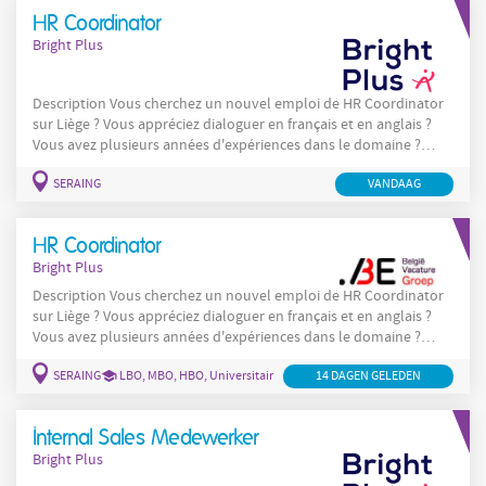
aantrekkelijke content voor diverse online marketingkanalen;
HR Coordinator
Bright Plus
Description Vous cherchez un nouvel emploi de HR Coordinator
sur Liège ? Vous appréciez dialoguer en français et en anglais ?
Vous avez plusieurs années d'expériences dans le domaine ?
Postulez maintenant ! En tant que HR Coordinator , nos tâches
SERAING
VANDAAG
sont les suivantes : Vous assurez le suivi administratif RH et
accompagnez les collaborateurs dans leurs questions relatives
aux
HR Coordinator
Bright Plus
Description Vous cherchez un nouvel emploi de HR Coordinator
sur Liège ? Vous appréciez dialoguer en français et en anglais ?
Vous avez plusieurs années d'expériences dans le domaine ?
Postulez maintenant ! En tant que HR Coordinator , nos tâches
SERAING
LBO, MBO, HBO, Universitair
14 DAGEN GELEDEN
sont les suivantes : Vous assurez le suivi administratif RH et
accompagnez les collaborateurs dans leurs questions relatives
aux ressources humaines. Vous
Internal Sales Medewerker
Bright Plus