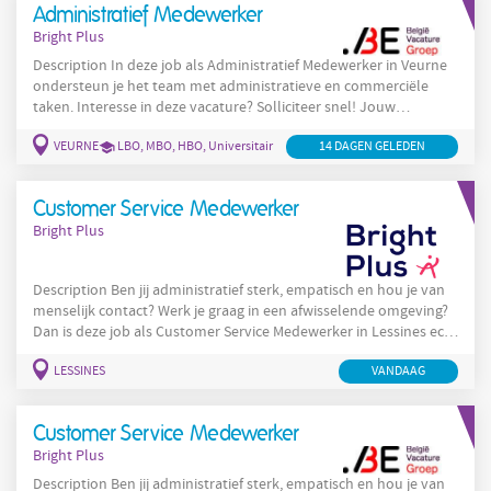
Administratief Medewerker
Bright Plus
Description In deze job als Administratief Medewerker in Veurne
ondersteun je het team met administratieve en commerciële
taken. Interesse in deze vacature? Solliciteer snel! Jouw
takenpakket: Je maakt offertes op, voert calculaties uit en je
VEURNE
LBO, MBO, HBO, Universitair
14 DAGEN GELEDEN
volgt klantendossiers en contracten op. Je stelt een optimale
werkplanning op en coördineert medewerkers, materiaal en
machines. Je volgt uren, prestaties, budgetten en facturatie
Customer Service Medewerker
Bright Plus
Description Ben jij administratief sterk, empatisch en hou je van
menselijk contact? Werk je graag in een afwisselende omgeving?
Dan is deze job als Customer Service Medewerker in Lessines echt
iets voor jou. Interesse? Solliciteer nu! Als Customer Service
LESSINES
VANDAAG
Medewerker ben jij het eerste aanspreekpunt voor de patiënten.
Je staat onder andere in voor: Beantwoorden van telefonische
en schriftelijke vragen van patiënten, klanten en
Customer Service Medewerker
Bright Plus
Description Ben jij administratief sterk, empatisch en hou je van