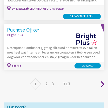
Solliciteer dan zeker op deze vacature! Hoe ziet het takenpakket
er uit? Je staat in voor de rekrutering van technische en
ZWEVEZELE
LBO, MBO, HBO, Universitair
arbeidersprofielen van A tot Z Je onderhoudt de contacten met
klanten en volgt kandidaturen nauwgezet op Je voert
14 DAGEN GELEDEN
sollicitatiegesprekken en begeleidt nieuwe medewerkers tijdens
hun opstart Je bent
Purchase Officer
Bright Plus
Description Combineer jij graag allround administratieve taken
met heel wat interne en leverancierscontacten ? Heb je een goed
oog voor voorraadbeheer en sta je graag in voor het aankoopluik
binnen een organisatie die kwaliteit voorop stelt? Solliciteer dan
BEERSE
VANDAAG
nu voor deze job als Purchase Officer in Beerse ! Wat mag je zoal
verwachten in jouw takenpakket als Purchase Officer? Je
behoudt een goed overzicht over de voorraad van materialen en
lanceert
1
2
3
…
713
Hulp nodig?