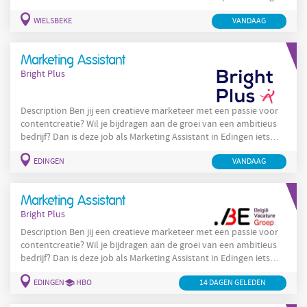
voor een vlotte administratieve opvolging. Solliciteer snel voor
WIELSBEKE
VANDAAG
deze job! Wat zijn jouw verantwoordelijkheden als Administratief
Medewerker - Transport in Waregem: Je verzorgt de volledige
administratieve verwerking van transportdocumenten Je bent
Marketing Assistant
het eerste
Bright Plus
Description Ben jij een creatieve marketeer met een passie voor
contentcreatie? Wil je bijdragen aan de groei van een ambitieus
bedrijf? Dan is deze job als Marketing Assistant in Edingen iets
voor jou! Interesse? Solliciteer snel! Als nieuwe Marketing
EDINGEN
VANDAAG
Assistent zal je instaan voor onder andere: Het creëren van
content (video's, foto's en social media content); Ontwerpen van
aantrekkelijke content voor diverse
Marketing Assistant
Bright Plus
Description Ben jij een creatieve marketeer met een passie voor
contentcreatie? Wil je bijdragen aan de groei van een ambitieus
bedrijf? Dan is deze job als Marketing Assistant in Edingen iets
voor jou! Interesse? Solliciteer snel! Als nieuwe Marketing
EDINGEN
HBO
14 DAGEN GELEDEN
Assistent zal je instaan voor onder andere: Het creëren van
content (video's, foto's en social media content); Ontwerpen van