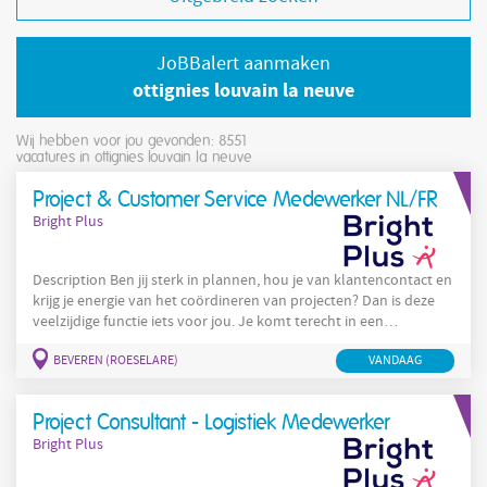
JoBBalert aanmaken
ottignies louvain la neuve
Wij hebben voor jou gevonden: 8551
vacatures in ottignies louvain la neuve
Project & Customer Service Medewerker NL/FR
Bright Plus
Description Ben jij sterk in plannen, hou je van klantencontact en
krijg je energie van het coördineren van projecten? Dan is deze
veelzijdige functie iets voor jou. Je komt terecht in een
gespecialiseerde afdeling waar je dagelijks de schakel vormt
BEVEREN (ROESELARE)
VANDAAG
tussen klanten, techniekers en interne diensten. Hoe jouw
takenpakket er uit ziet: Je plant inspecties, behandelingen en
controles in en coördineert techniekers, materiaal en machines.
Project Consultant - Logistiek Medewerker
Bright Plus