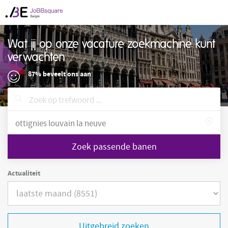
Wat jij op onze vacature zoekmachine kunt
verwachten
87% beveelt ons aan
Zoek passende banen
Actualiteit
Uitgebreid zoeken