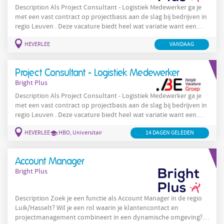
Description Als Project Consultant - Logistiek Medewerker ga je
met een vast contract op projectbasis aan de slag bij bedrijven in
regio Leuven . Deze vacature biedt heel wat variatie want een
project duurt doorgaans 3 tot 12 maanden. De jobinhoud en
HEVERLEE
VANDAAG
sector wijzigen per opdracht. Bovendien maak je deel uit van
Bright Plus Outsourcing Solutions en beschik je over een zitje op
de eerste rij bij het beste en snelstgroeiende detacheringsteam in
Project Consultant - Logistiek Medewerker
België.
Bright Plus
Description Als Project Consultant - Logistiek Medewerker ga je
met een vast contract op projectbasis aan de slag bij bedrijven in
regio Leuven . Deze vacature biedt heel wat variatie want een
project duurt doorgaans 3 tot 12 maanden. De jobinhoud en
HEVERLEE
HBO, Universitair
14 DAGEN GELEDEN
sector wijzigen per opdracht. Bovendien maak je deel uit van
Bright Plus Outsourcing Solutions en beschik je over een zitje op
de eerste rij bij het beste en snelstgroeiende detacheringsteam in
Account Manager
België. In
Bright Plus
Description Zoek je een functie als Account Manager in de regio
Luik/Hasselt? Wil je een rol waarin je klantencontact en
projectmanagement combineert in een dynamische omgeving?