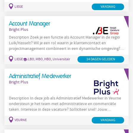
Solliciteer dan nu! Als Account Manager ben je verantwoordelijk
LIEGE
VANDAAG
voor: Je beheert de bestellingen en offertes van je klanten en
zorgt tegelijkertijd voor de naleving van deadlines en het leveren
van een kwalitatief hoogwaardige follow-up. Je onderhoudt
Account Manager
Bright Plus
Description Zoek je een functie als Account Manager in de regio
Luik/Hasselt? Wil je een rol waarin je klantencontact en
projectmanagement combineert in een dynamische omgeving?
Solliciteer dan nu! Als Account Manager ben je verantwoordelijk
LIEGE
LBO, MBO, HBO, Universitair
14 DAGEN GELEDEN
voor: Je beheert de bestellingen en offertes van je klanten en
zorgt tegelijkertijd voor de naleving van deadlines en het leveren
van een kwalitatief hoogwaardige follow-up. Je onderhoudt een
Administratief Medewerker
vertrouwensrelatie met je
Bright Plus
Description In deze job als Administratief Medewerker in Veurne
ondersteun je het team met administratieve en commerciële
taken. Interesse in deze vacature? Solliciteer snel! Jouw
takenpakket: Je maakt offertes op, voert calculaties uit en je
VEURNE
VANDAAG
volgt klantendossiers en contracten op. Je stelt een optimale
werkplanning op en coördineert medewerkers, materiaal en
machines. Je volgt uren, prestaties, budgetten