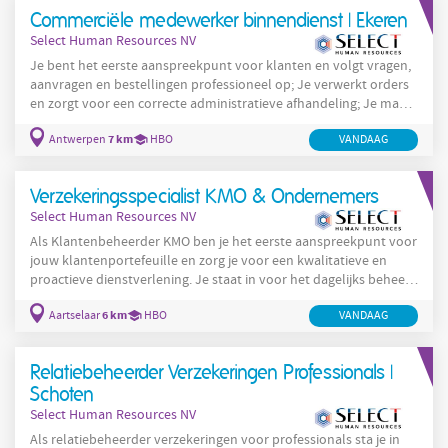
Detecteren van afwijkingen en voorstellen van verbeteracties.
Commerciële medewerker binnendienst | Ekeren
Actief bijdragen aan de optimalisatie
Select Human Resources NV
Je bent het eerste aanspreekpunt voor klanten en volgt vragen,
aanvragen en bestellingen professioneel op; Je verwerkt orders
en zorgt voor een correcte administratieve afhandeling; Je maakt
offertes op en bewaakt prijsafspraken; Je ondersteunt zowel het
7 km
Antwerpen
HBO
VANDAAG
Customer Service-team als de buitendienst; Je behandelt
dagelijks e-mails op een snelle en klantgerichte manier; Je werkt
mee aan verbeterprojecten en denkt actief mee over
Verzekeringsspecialist KMO & Ondernemers
optimalisaties; Je combineert
Select Human Resources NV
Als Klantenbeheerder KMO ben je het eerste aanspreekpunt voor
jouw klantenportefeuille en zorg je voor een kwalitatieve en
proactieve dienstverlening. Je staat in voor het dagelijks beheer
van verzekeringsdossiers voor KMO-klanten. Je bespreekt en
6 km
Aartselaar
HBO
VANDAAG
onderhandelt met verzekeraars om passende en competitieve
oplossingen uit te werken. Je verwerkt offertes, polissen en
administratieve wijzigingen nauwkeurig. Je begeleidt en ontzorgt
Relatiebeheerder Verzekeringen Professionals |
klanten gedurende het volledige traject.
Schoten
Select Human Resources NV
Als relatiebeheerder verzekeringen voor professionals sta je in