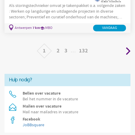
Als storingstechnieker omvat je takenpakket o.a. volgende zaken
: Werken op langdurige en uitdagende projecten in diverse
sectoren; Preventief en curatief onderhoud van de machines;
Oplossen van mechanische en elektrische storingen ; Meewerken
7 km
Antwerpen
MBO
VANDAAG
aan het verbeteren van de productiemachines ; ....
1
2
3
…
132
Hulp nodig?
Bellen over vacature
Bel het nummer in de vacature
Mailen over vacature
Mail naar mailadres in vacature
Facebook
JoBBsquare