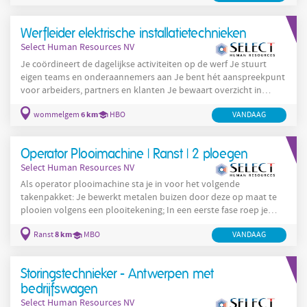
ADR documenten , behandelt afwijkende retourzendingen en
zorgt voor de administratieve opvolging; Daarnaast voer je
Werfleider elektrische installatietechnieken
enkele operationele taken uit: Scannen en uitsorteren van
Select Human Resources NV
Je coördineert de dagelijkse activiteiten op de werf Je stuurt
eigen teams en onderaannemers aan Je bent hét aanspreekpunt
voor arbeiders, partners en klanten Je bewaart overzicht in
planning, uitvoering en organisatie Je leest en controleert
6 km
wommelgem
HBO
VANDAAG
plannen en schema’s en bewaakt de technische kwaliteit Je ziet
toe op veiligheid , vergunningen en procedures Je bewaakt
planning, kwaliteit en rendement Je denkt proactief mee en
Operator Plooimachine | Ranst | 2 ploegen
schakelt snel bij
Select Human Resources NV
Als operator plooimachine sta je in voor het volgende
takenpakket: Je bewerkt metalen buizen door deze op maat te
plooien volgens een plooitekening; In een eerste fase roep je
bestaande programma’s op en stel je de parameters correct af.
8 km
Ranst
MBO
VANDAAG
Gaandeweg leer je om de machine zelfstandig te programmeren;
Bij de opstart van een nieuw order ben je verantwoordelijk voor
het wisselen en correct instellen van de nodige gereedschappen;
Storingstechnieker - Antwerpen met
Je voert de eerste-stukcontrole uit om
bedrijfswagen
Select Human Resources NV