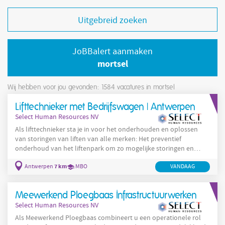
Uitgebreid zoeken
JoBBalert aanmaken
mortsel
Wij hebben voor jou gevonden: 1584
vacatures in mortsel
Lifttechnieker met Bedrijfswagen | Antwerpen
Select Human Resources NV
Als lifttechnieker sta je in voor het onderhouden en oplossen
van storingen van liften van alle merken: Het preventief
onderhoud van het liftenpark om zo mogelijke storingen en
depannages te voorkomen; Het herstellen van mogelijke
7 km
Antwerpen
MBO
VANDAAG
elektrische en mechanische defecten; Dit alles wordt
gerapporteerd aan de supervisor van de serviceafdeling.
Meewerkend Ploegbaas Infrastructuurwerken
Select Human Resources NV
Als Meewerkend Ploegbaas combineert u een operationele rol