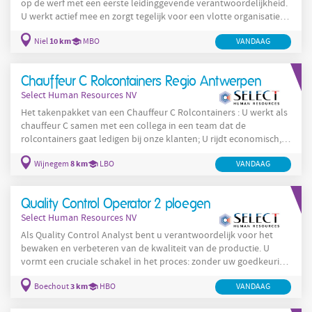
op de werf met een eerste leidinggevende verantwoordelijkheid.
U werkt actief mee en zorgt tegelijk voor een vlotte organisatie
en opvolging van de werkzaamheden. Uw taken: Uitvoeren en
10 km
Niel
MBO
VANDAAG
opvolgen van graaf- en infrastructuurwerken. Uitvoeren van
betonwerken en plaatsen/herstellen van rioleringen.
Onderhouden en herstellen van wegen en infrastructuur.
Chauffeur C Rolcontainers Regio Antwerpen
Uitvoeren van algemene onderhouds- en herstellingswerken.
Select Human Resources NV
Het takenpakket van een Chauffeur C Rolcontainers : U werkt als
chauffeur C samen met een collega in een team dat de
rolcontainers gaat ledigen bij onze klanten; U rijdt economisch,
defensief en milieubewust; U registreert en volgt
8 km
Wijnegem
LBO
VANDAAG
activiteitengegevens op via de boordcomputer; U reinigt en voert
het basisonderhoud uit aan de voertuigen; U vertrekt vanuit de
staanplaats in Antwerpen.
Quality Control Operator 2 ploegen
Select Human Resources NV
Als Quality Control Analyst bent u verantwoordelijk voor het
bewaken en verbeteren van de kwaliteit van de productie. U
vormt een cruciale schakel in het proces: zonder uw goedkeuring
gaat de productie niet verder. Uw taken: Uitvoeren van
3 km
Boechout
HBO
VANDAAG
kwaliteitscontroles op drukwerk en etiketten. Controleren van
producten volgens vastgelegde normen en specificaties.