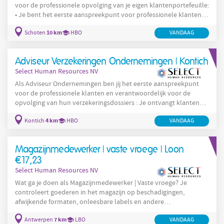
voor de professionele opvolging van je eigen klantenportefeuille:
• Je bent het eerste aanspreekpunt voor professionele klanten,
voornamelijk middelgrote en grote ondernemingen met
10 km
Schoten
HBO
VANDAAG
complexere structuren en specifieke noden • Je biedt
administratieve en inhoudelijke ondersteuning binnen
uitdagende bedrijfscontexten • Je ontvangt klanten en handelt
Adviseur Verzekeringen Ondernemingen | Kontich
dagelijkse transacties correct en efficiënt af • Je
Select Human Resources NV
Als Adviseur Ondernemingen ben jij het eerste aanspreekpunt
voor de professionele klanten en verantwoordelijk voor de
opvolging van hun verzekeringsdossiers : Je ontvangt klanten
persoonlijk op kantoor en beantwoordt hun vragen telefonisch.
4 km
Kontich
HBO
VANDAAG
Je verzorgt de administratieve afhandeling van dagelijkse
transacties. Je stelt polissen en offertes op met een focus op
optimale tarieven en dekking. Je overlegt met collega’s van
Magazijnmedewerker | vaste vroege | Loon
verschillende afdelingen om klantendossiers
€17,23
Select Human Resources NV
Wat ga je doen als Magazijnmedewerker | Vaste vroege? Je
controleert goederen in het magazijn op beschadigingen,
afwijkende formaten, onleesbare labels en andere
onregelmatigheden; Je signaleert en behandelt problemen om
7 km
Antwerpen
LBO
VANDAAG
de kwaliteit van de goederenstroom te waarborgen; Je sorteert