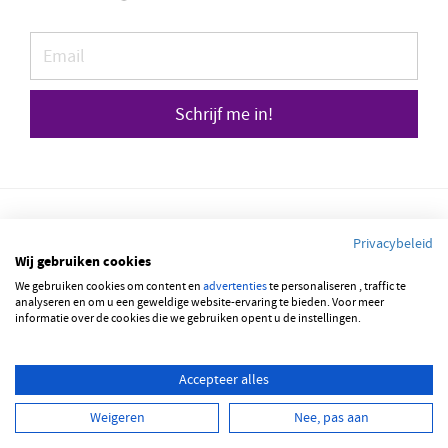
Schrijf me in!
Privacybeleid
Wij gebruiken cookies
We gebruiken cookies om content en
advertenties
te personaliseren , traffic te
© 2026 JOBBSQUARE
analyseren en om u een geweldige website-ervaring te bieden. Voor meer
informatie over de cookies die we gebruiken opent u de instellingen.
NEDERLANDS
FRANÇAIS
ENGLISH
Accepteer alles
Weigeren
Nee, pas aan