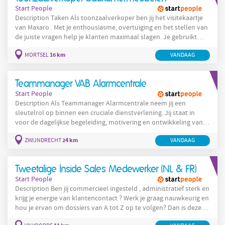
Start People
Description Taken Als toonzaalverkoper ben jij het visitekaartje
van Maxaro . Met je enthousiasme, overtuiging en het stellen van
de juiste vragen help je klanten maximaal slagen. Je gebruikt
jouw kennis en verkoopvaardigheden om hen te adviseren en te
16 km
MORTSEL
VANDAAG
begeleiden. Jouw belangrijkste taken zijn: Passend en proactief
advies geven aan klanten in onze toonzaal, Bezoekafspraken
maken voor klanten in de toonzaal, Klanten
Teammanager VAB Alarmcentrale
Start People
Description Als Teammanager Alarmcentrale neem jij een
sleutelrol op binnen een cruciale dienstverlening. Jij staat in
voor de dagelijkse begeleiding, motivering en ontwikkeling van je
team en zorgt ervoor dat dossiers kwalitatief, efficiënt en
24 km
ZWIJNDRECHT
VANDAAG
klantgericht worden opgevolgd. De nadruk van je functie ligt op
coaching en performance management . Je werkt nauw samen
met interne teams en stakeholders en draagt actief bij aan een
Tweetalige Inside Sales Medewerker (NL & FR)
positieve, professionele
Start People
Description Ben jij commercieel ingesteld , administratief sterk en
krijg je energie van klantencontact ? Werk je graag nauwkeurig en
hou je ervan om dossiers van A tot Z op te volgen? Dan is deze
functie misschien wel iets voor jou. Voor onze klant zijn we op