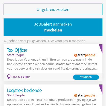
Uitgebreid zoeken
JoBBalert aanmaken
mechelen
Wij hebben voor jou gevonden: 1992
vacatures in mechelen
Tax Officer
Start People
Description Voor onze klant in Brussel, een grote naam in de
banksector, zoeken we een administratief talent dat mee instaat
voor de verwerking van dossiers rond fiscale terugvorderingen
en effectenadministratie. Jouw functie: Als Tax Officer
21 km
BRUSSEL
VANDAAG
ondersteun je de verwerking van fiscale dossiers en zorg je
ervoor dat alle documenten correct worden voorbereid voor
indiening bij buitenlandse fiscale autoriteiten.
Logistiek bediende
Start People
Description Voor een internationale productieomgeving zijn we
op zoek naar een Logistiek bediende. In deze veelzijdige functie