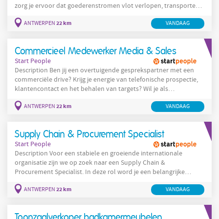
zorg je ervoor dat goederenstromen vlot verlopen, transporten
correct worden voorbereid en chauffeurs tijdig kunnen
22 km
ANTWERPEN
VANDAAG
vertrekken. Jouw verantwoordelijkheden: Je plant en verwerkt
pickingorders en volgt deze nauwgezet op. Je stelt logistieke
documenten op zoals laadlijsten, picklijsten en CMR-
Commercieel Medewerker Media & Sales
documenten. Je
Start People
Description Ben jij een overtuigende gesprekspartner met een
commerciële drive? Krijg je energie van telefonische prospectie,
klantencontact en het behalen van targets? Wil je als
Commercieel Medewerker Media (m/v/x) of Media Adviseur
22 km
ANTWERPEN
VANDAAG
(m/v/x) bedrijven helpen groeien met creatieve
mediacampagnes, videocontent en reclame-oplossingen? Dan is
deze uitdaging in Antwerpen misschien precies wat je zoekt. Je
Supply Chain & Procurement Specialist
komt terecht in een creatieve en dynamische
Start People
Description Voor een stabiele en groeiende internationale
organisatie zijn we op zoek naar een Supply Chain &
Procurement Specialist. In deze rol word je een belangrijke
schakel binnen het aankoopteam en zorg je ervoor dat
22 km
ANTWERPEN
VANDAAG
grondstoffen tijdig en correct worden aangekocht zodat de
productie optimaal kan blijven draaien. Jouw takenpakket: Je
plaatst bestellingen van grondstoffen, volgt deze nauwgezet op
Toonzaalverkoper badkamermeubelen
en zorgt voor een correcte