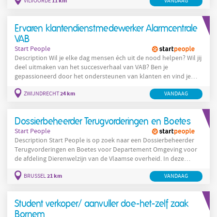
11 km
VILVOORDE
VANDAAG
zoek naar een Tweetalige Inside Sales Medewerker Certificatie
(NL&FR) ter versterking van het sales team. In deze functie
ondersteun je de accountmanagers en zorg je voor een vlotte
Ervaren klantendienstmedewerker Alarmcentrale
VAB
Start People
Description Wil je elke dag mensen éch uit de nood helpen? Wil jij
deel uitmaken van het succesverhaal van VAB? Ben je
gepassioneerd door het ondersteunen van klanten en vind je
voldoening in het bieden van hulp en oplossingen? Zoek je naar
24 km
ZWIJNDRECHT
VANDAAG
een dynamische werkomgeving waarin geen enkele dag
hetzelfde is? Dan ben jij de bijstandverlener die we zoeken! Bij
VAB stellen we de tevredenheid van onze klanten
Dossierbeheerder Terugvorderingen en Boetes
Start People
Description Start People is op zoek naar een Dossierbeheerder
Terugvorderingen en Boetes voor Departement Omgeving voor
de afdeling Dierenwelzijn van de Vlaamse overheid. In deze
functie ben je verantwoordelijk voor de administratieve en
21 km
BRUSSEL
VANDAAG
inhoudelijke opvolging van dossiers rond terugvorderingen en
boetes. Je zorgt voor een correcte verwerking van facturen,
ondersteunt bij de opmaak van administratieve beslissingen en
Student verkoper/ aanvuller doe-het-zelf zaak
bewaakt
Bornem