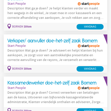
Start People
Description Wat ga je doen? Je helpt klanten verder en maakt
hen wegwijs in de winkel, Je staat mee in voor kassawerk en een
correcte afhandeling van aankopen, Je vult rekken aan en zorgt
ervoor dat producten netjes gepresenteerd worden, Je
18 km
BORNEM
VANDAAG
verplaatst goederen tussen de winkel en opslagplaats, Je houdt
de winkel verzorgd, ordelijk en aantrekkelijk, Je ondersteunt
collega's waar nodig en steekt graag de handen uit de
Verkoper/ aanvuller doe-het-zelf zaak Bornem
Start People
Description Wat ga je doen? Je adviseert en helpt klanten bij hun
aankopen, Je zorgt voor een aantrekkelijke presentatie en
correcte aanvulling van de rayons, Je verzamelt en verwerkt
klantenbestellingen , Je helpt bij het laden en lossen van
18 km
BORNEM
VANDAAG
leveringen, Je staat mee in voor goederenontvangst en
voorraadbeheer, Je verwerkt inkomende goederen en vult de
stock aan , Je levert bestelde goederen correct uit aan klanten,
Kassamedewerker doe-het-zelf zaak Bornem
Start People
Description Wat ga je doen? Correct verwerken van betalingen
aan de kassa, Uitvoeren van bijhorende kassagerelateerde
administratie, Klanten vriendelijk onthalen en adviseren, Zorgen
voor een positieve winkelervaring voor elke klant, Ondersteunen
18 km
BORNEM
VANDAAG