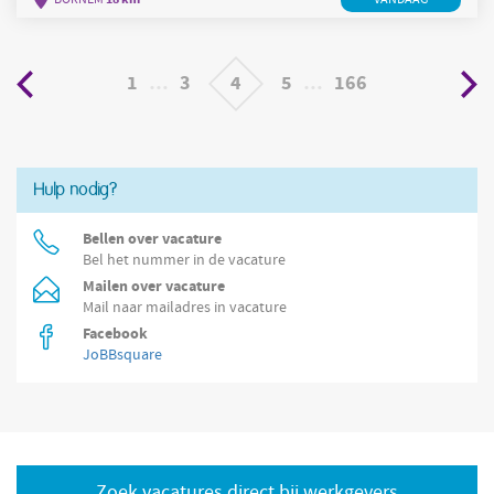
van collega's in de winkel tijdens rustigere momenten, Mee
zorgen voor een nette en verzorgde winkelomgeving. Company
Hubo is een
1
…
3
4
5
…
166
Hulp nodig?
Bellen over vacature
Bel het nummer in de vacature
Mailen over vacature
Mail naar mailadres in vacature
Facebook
JoBBsquare
Zoek vacatures direct bij werkgevers