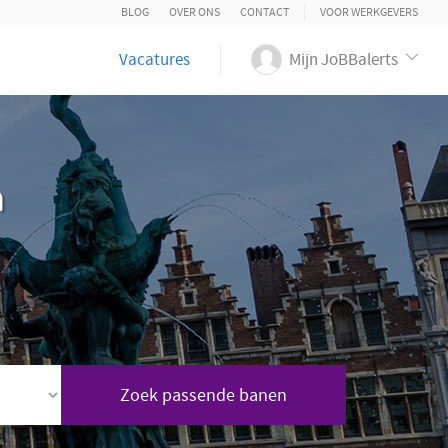
BLOG
OVER ONS
CONTACT
VOOR WERKGEVERS
Vacatures
Mijn JoBBalerts
n
Zoek passende banen