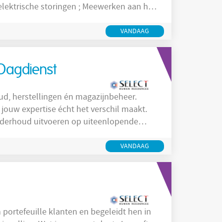
VANDAAG
Dagdienst
d, herstellingen én magazijnbeheer.
jouw expertise écht het verschil maakt.
tril- en platwalsers Technische
matische en mechanische onderdelen
VANDAAG
portefeuille klanten en begeleidt hen in