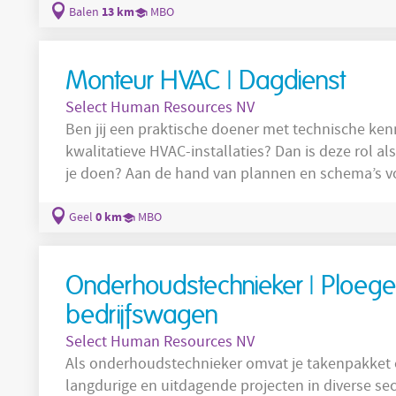
aansturing van een team collega’s op de werf; Instaan voor een vlotte en kwalitatieve
13 km
Balen
MBO
uitvoering van industriële
Monteur HVAC | Dagdienst
Select Human Resources NV
Ben jij een praktische doener met technische ke
kwalitatieve HVAC-installaties? Dan is deze rol als m
je doen? Aan de hand van plannen en schema’s voer je montagewerken nauwkeurig uit;
Installaties voor verwarming, sanitair en ventil
Je assembleert onderdelen en leidingen op de werf tot
0 km
Geel
MBO
netheid op de
Onderhoudstechnieker | Ploeg
bedrijfswagen
Select Human Resources NV
Als onderhoudstechnieker omvat je takenpakket o.a. vo
langdurige en uitdagende projecten in diverse sectoren; Preventief en curatie