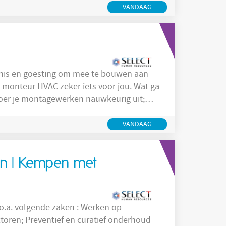
VANDAAG
nnis en goesting om mee te bouwen aan
onteur HVAC zeker iets voor jou. Wat ga
atie worden door jou vakkundig gemonteerd;
 een kwalitatief geheel; Orde en
VANDAAG
en | Kempen met
lgende zaken : Werken op
f onderhoud