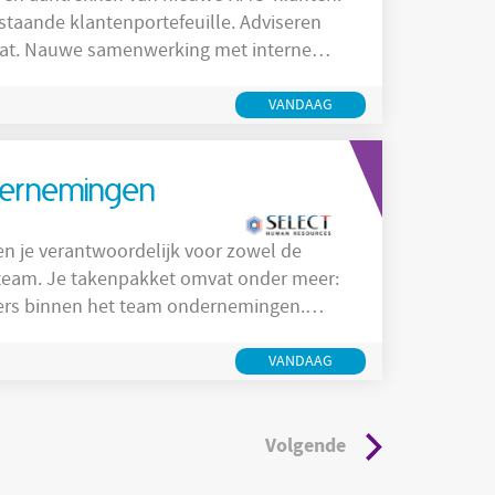
 klantenportefeuille. Adviseren
terne
oeken en interne overlegmomenten.
VANDAAG
dernemingen
 je verantwoordelijk voor zowel de
der meer:
ers binnen het team ondernemingen.
en voor het team. Organiseren
VANDAAG
Volgende