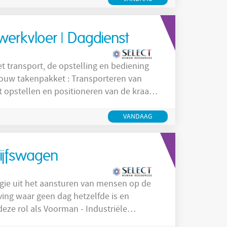
laten
werkvloer | Dagdienst
et transport, de opstelling en bediening
gelijks werken in de
VANDAAG
rijfswagen
nergie uit het aansturen van mensen op de
ving waar geen dag hetzelfde is en
 deze rol als Voorman - Industriële