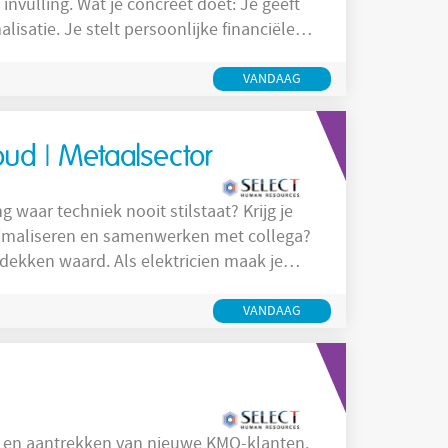
t doet: Je geeft
jke financiële
t actief contact
 op hun
VANDAAG
houd | Metaalsector
 waar techniek nooit stilstaat? Krijg je
ptimaliseren en samenwerken met collega?
s elektricien maak je
dsteam dat samen instaat voor het
VANDAAG