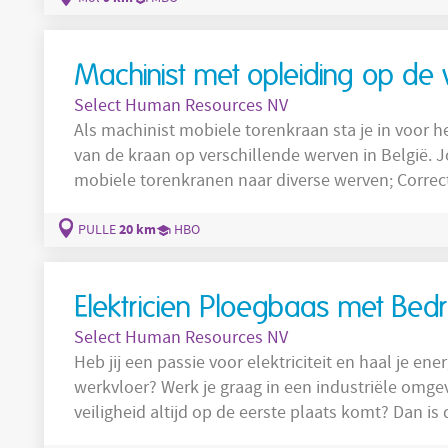
om het productieproces zo optimaal mogelijk te 
Machinist met opleiding op de 
Select Human Resources NV
Als machinist mobiele torenkraan sta je in voor h
van de kraan op verschillende werven in België. Jouw takenpakket : Transporteren van
mobiele torenkranen naar diverse werven; Correct opstellen en positioneren van de kraan
volgens de werfsituatie; Uitvoeren van hijswerken met oog voor veiligheid en precisie;
Inschatten van situaties en meedenken met de klant op de werf; Da
20 km
PULLE
HBO
buitenlucht ,
Elektricien Ploegbaas met Bed
Select Human Resources NV
Heb jij een passie voor elektriciteit en haal je e
werkvloer? Werk je graag in een industriële omge
veiligheid altijd op de eerste plaats komt? Dan is
Elektriciteit jou op het lijf geschreven. Je verantwoordelijkheden Dagelijkse organisatie en