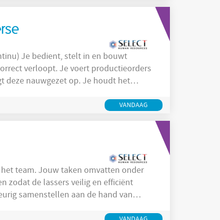
erse
 en bouwt
 voert productieorders
nauwgezet op. Je houdt het
odig. Je bereidt materialen
e verhogen. Je registreert
VANDAAG
l
en het team. Jouw taken omvatten onder
VANDAAG