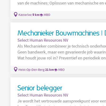
van de machines; Oplossen van mechanische en elektrische storingen ; Meewerken aan het
verbeteren van de productiemachines ; ....
9 km
Kasterlee
MBO
Mechanieker Bouwmachines | 
Select Human Resources NV
Als Mechanieker combineer je technisch onderhou
Geen bandwerk, maar een gevarieerde job waarin 
Wat houdt jouw rol in? Preventief en periodiek onderhoud uitvoeren op uiteenlopende
bouwmachines zoals spoorkranen, dumpers, minigravers, 
herstellingen uitvoeren aan hydraulische, pneu
21 km
Heist-Op-Den-Berg
MBO
Machines controleren bij terugkeer van de
Senior belegger
Select Human Resources NV
Je wordt het vertrouwde aanspreekpunt voor een 