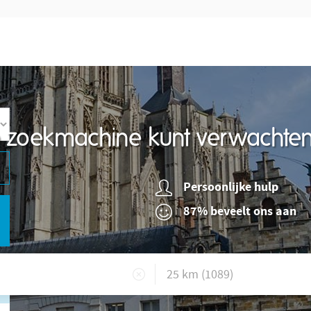
re zoekmachine kunt verwachte
Persoonlijke hulp
87% beveelt ons aan