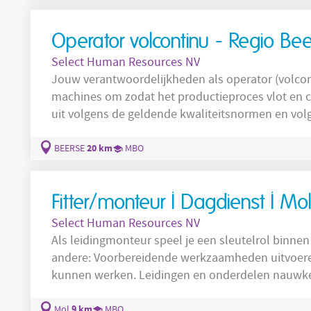
change controls, CAPAs, etc.)
Operator volcontinu - Regio Be
Select Human Resources NV
Jouw verantwoordelijkheden als operator (volcontinu) Je bedient, stelt in
machines om zodat het productieproces vlot en correct verloopt. Je
uit volgens de geldende kwaliteitsnormen en volgt deze 
volledige productieproces continu in de gaten en grijpt in waar n
zorgvuldig voor om verspilling te vermijden en efficiëntie t
20 km
BEERSE
MBO
gegevens , noteert
Fitter/monteur I Dagdienst I Mo
Select Human Resources NV
Als leidingmonteur speel je een sleutelrol binn
andere: Voorbereidende werkzaamheden uitvoeren zodat de lassers veilig en efficiënt
kunnen werken. Leidingen en onderdelen nauwkeurig samenstellen aan de hand van
mechanische tekeningen. Continu bewaken van de kwaliteit van de uitgevoerde
montagewerken. Intensief samenwerken met de lassers en samen een sterk duo vormen
9 km
Mol
MBO