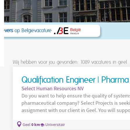
kgevers
op Belgievacature
Wij hebben voor jou gevonden: 1089
vacatures in geel
Qualification Engineer | Pharma
Select Human Resources NV
Do you want to help ensure the quality of system
pharmaceutical company? Select Projects is seeking a Qualification Engineer for an
assignment with our client in Geel. You will suppo
equipment throughout its entire lifecycle. Your responsibilities: Reviewing and approving
qualification and validation documents (SOPs, URS
0 km
Geel
Universitair