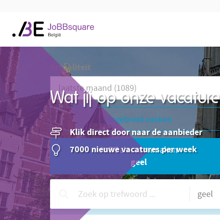
Actualiteit
Wat jij op onze vacatu
Uitgebreid zoeken
Klik direct door naar de aanbieder
7000 nieuwe vacatures per week
JoBBalert aanmaken
geel
Hulp nodig?