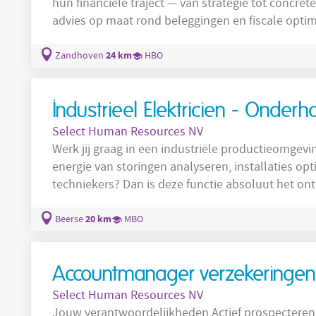
hun financiële traject — van strategie tot concrete invulling. Wat je concree
advies op maat rond beleggingen en fiscale optimalisatie. Je stelt persoonli
plannen op, afgestemd op de doelstellingen van je klanten. Je onderhoud
met je klanten en detecteert nieuwe opportuniteiten. Je speelt proactief in
24 km
Zandhoven
HBO
behoeften en
Industrieel Elektricien - Onder
Select Human Resources NV
Werk jij graag in een industriële productieomgeving
energie van storingen analyseren, installaties o
techniekers? Dan is deze functie absoluut het ontdekken waard. Al
deel uit van een hecht en gemotiveerd onderhou
elektrisch onderhoud van het machinepark. Wat ga je doen? Preventief onderhoud
20 km
Beerse
MBO
uitvoeren volgens de vastgelegde
Accountmanager verzekeringen
Select Human Resources NV
Jouw verantwoordelijkheden Actief prospecteren en aantrekken van nieuwe KMO-klanten.