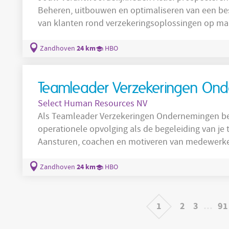
Beheren, uitbouwen en optimaliseren van een bestaande
van klanten rond verzekeringsoplossingen op maat. Nauwe samenwerking met in
dossierbeheerders en specialisten. Initiëren van commerciële acties en opportuniteiten.
Deelnemen aan netwerkactiviteiten, klantenbez
24 km
Zandhoven
HBO
Opbouwen van duurzame
Teamleader Verzekeringen On
Select Human Resources NV
Als Teamleader Verzekeringen Ondernemingen ben
operationele opvolging als de begeleiding van je team. Je takenpakket omvat on
Aansturen, coachen en motiveren van medewerk
Bepalen van prioriteiten, doelstellingen en werkzaamhed
van een efficiënte werkverdeling. Bewaken van de kwaliteit en kwantiteit van de
24 km
Zandhoven
HBO
uitgevoerde werkzaamheden. Identificeren van
1
2
3
…
91