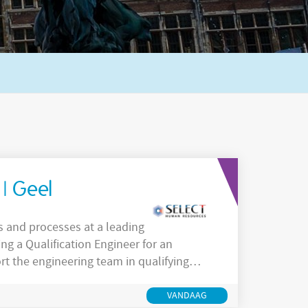
 | Geel
s and processes at a leading
rt the engineering team in qualifying
, risk assessments, test plans, scripts,
VANDAAG