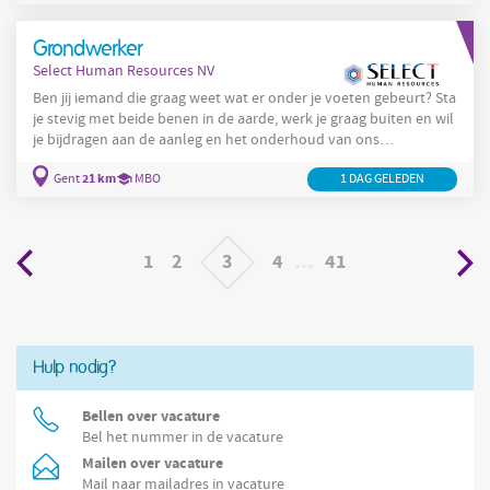
op en detecteert nieuwe commerciële opportuniteiten. Je werkt
nauw samen met Customer Care en de technische dienst. Je
Grondwerker
plant je agenda autonoom en volgt
Select Human Resources NV
Ben jij iemand die graag weet wat er onder je voeten gebeurt? Sta
je stevig met beide benen in de aarde, werk je graag buiten en wil
je bijdragen aan de aanleg en het onderhoud van ons
waternetwerk? Dan ben jij misschien wel de grondwerker die wij
21 km
Gent
MBO
1 DAG GELEDEN
zoeken! Uitvoeren van algemene grondwerken Ondersteunen bij
de aanleg van kabels en leidingen Zorgen voor een veilige en
kwalitatieve uitvoering van het werk Samenwerken in een hecht
team en bijdragen aan een vlotte voortgang
1
2
3
4
…
41
Hulp nodig?
Bellen over vacature
Bel het nummer in de vacature
Mailen over vacature
Mail naar mailadres in vacature