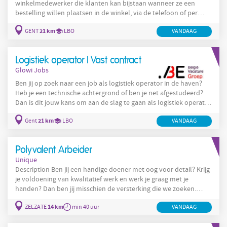
winkelmedewerker die klanten kan bijstaan wanneer ze een
bestelling willen plaatsen in de winkel, via de telefoon of per
mail. Jouw takenpakket als winkelmedewerker zal er als volgt
21 km
GENT
LBO
VANDAAG
uit zien: Klanten ontvangen in de winkel Kassawerk Mails
beantwoorden en het telefonisch contact verzorgen Bestellingen
opnemen en bevestigen Stockbeheer Wil jij een nieuwe uitdaging
Logistiek operator | Vast contract
aangaan als winkelmedewerker? Stuur
Glowi Jobs
Ben jij op zoek naar een job als logistiek operator in de haven?
Heb je een technische achtergrond of ben je net afgestudeerd?
Dan is dit jouw kans om aan de slag te gaan als logistiek operator
binnen een toonaangevend bedrijf in de Gentse haven. Als
21 km
Gent
LBO
VANDAAG
logistiek operator ben je verantwoordelijk voor: Laden en lossen
van schepen, vrachtwagens en treinen. Bedienen, controleren en
opvolgen van technische installaties. Bewaken van het
Polyvalent Arbeider
productie- en
Unique
Description Ben jij een handige doener met oog voor detail? Krijg
je voldoening van kwalitatief werk en werk je graag met je
handen? Dan ben jij misschien de versterking die we zoeken.
Jouw taken Als polyvalent arbeider werk je in het atelier aan een
14 km
ZELZATE
min 40 uur
VANDAAG
gevarieerd takenpakket: Ondersteuning aan de plooibank, met
mogelijkheid om door te groeien naar bediening Lassen, boren