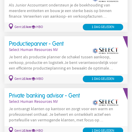
Als Junior Accountant ondersteun je de boekhouding van
meerdere entiteiten en bouw je een sterke basis op binnen
finance: Verwerken van aankoop- en verkoopfacturen
Ondersteunen bij de maandelijkse afsluitingen Uitvoeren van
21 km
Gent
HBO
1 DAG GELEDEN
dagelijkse boekhoudkundige verrichtingen Klaarzetten en
opvolgen van betalingen Algemene administratieve
ondersteuning binnen finance Fungeren als back-up en tweede
Productiepanner - Gent
aanspreekpunt voor facturatie
Select Human Resources NV
Je bent als productie planner de schakel tussen aankoop,
verkoop, productie en logistiek.Je bent verantwoordelijk voor
een efficiënte productieplanning en bewaakt de optimale
beschikbaarheid van grondstoffen en eindproducten. Een greep
21 km
Gent
MBO
1 DAG GELEDEN
uit jouw takenpakket: Opmaken productie- en behoefteplanning.
Dit in functie van de kwaliteitsvereisten en klant specifieke
criteria, alsook rekening houdend met de vooropgestelde KPI’s
Private banking advisor - Gent
Beheer van de v oorraad van grondstoffen ,
Select Human Resources NV
Je ontvangt klanten op kantoor en zorgt voor een warm en
professioneel onthaal. Je beheert en ontwikkelt actief een
portefeuille van vermogende klanten, met focus op
investeringsadvies . Je werkt nauw samen met collega’s en je
21 km
Gent
HBO
1 DAG GELEDEN
leidinggevende om commerciële doelstellingen te behalen. Je