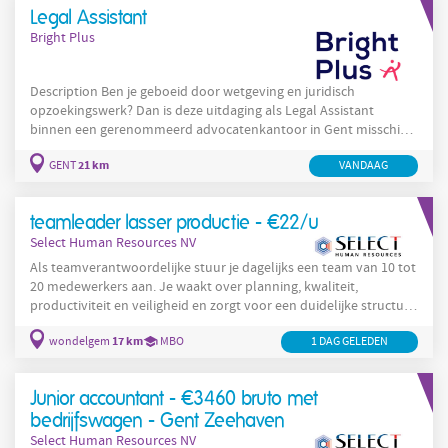
en pistoolschilderen Montage van goten en verlijmen van EPDM
Legal Assistant
Bright Plus
Description Ben je geboeid door wetgeving en juridisch
opzoekingswerk? Dan is deze uitdaging als Legal Assistant
binnen een gerenommeerd advocatenkantoor in Gent misschien
wel iets voor jou! Je ondersteunt de advocaten bij de
21 km
GENT
VANDAAG
administratieve en inhoudelijke opvolging van juridische
dossiers. Daarbij combineer je juridisch opzoekingswerk met een
sterk organisatorische rol: Juridisch opzoekingswerk in
teamleader lasser productie - €22/u
wetgeving, rechtspraak en rechtsleer,
Select Human Resources NV
Als teamverantwoordelijke stuur je dagelijks een team van 10 tot
20 medewerkers aan. Je waakt over planning, kwaliteit,
productiviteit en veiligheid en zorgt voor een duidelijke structuur
en vlotte communicatie. Je werkt nauw samen met de
17 km
wondelgem
MBO
1 DAG GELEDEN
supervisor om de voortgang te bespreken en het team goed te
laten functioneren. Daarnaast: Verwerk je administratieve taken
zoals kwaliteitscontroles en prestaties Bereid je instructeurs en
Junior accountant - €3460 bruto met
medewerkers voor op nieuwe projecten
bedrijfswagen - Gent Zeehaven
Select Human Resources NV