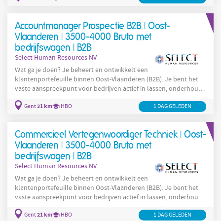
volgt de financiële markten en bankproducten op de voet om
klanten optimaal te adviseren. Je zorgt voor een correcte
Accountmanager Prospectie B2B | Oost-
administratieve opvolging van klantendossiers. Je
Vlaanderen | 3500-4000 Bruto met
bedrijfswagen | B2B
Select Human Resources NV
Wat ga je doen? Je beheert en ontwikkelt een
klantenportefeuille binnen Oost-Vlaanderen (B2B). Je bent het
vaste aanspreekpunt voor bedrijven actief in lassen, onderhoud
en herstellingen. Je adviseert klanten technisch en vertaalt hun
21 km
Gent
HBO
1 DAG GELEDEN
noden naar concrete oplossingen. Je bouwt langdurige relaties
op en detecteert nieuwe commerciële opportuniteiten. Je werkt
nauw samen met Customer Care en de technische dienst. Je
Commercieel Vertegenwoordiger Techniek | Oost-
plant je agenda autonoom en volgt
Vlaanderen | 3500-4000 Bruto met
bedrijfswagen | B2B
Select Human Resources NV
Wat ga je doen? Je beheert en ontwikkelt een
klantenportefeuille binnen Oost-Vlaanderen (B2B). Je bent het
vaste aanspreekpunt voor bedrijven actief in lassen, onderhoud
en herstellingen. Je adviseert klanten technisch en vertaalt hun
21 km
Gent
HBO
1 DAG GELEDEN
noden naar concrete oplossingen. Je bouwt langdurige relaties