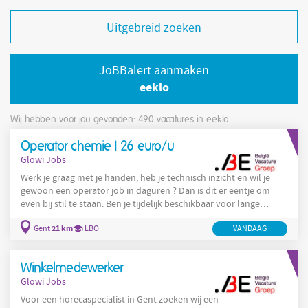
Uitgebreid zoeken
JoBBalert aanmaken
eeklo
Wij hebben voor jou gevonden: 490
vacatures in eeklo
Operator chemie | 26 euro/u
Glowi Jobs
Werk je graag met je handen, heb je technisch inzicht en wil je
gewoon een operator job in daguren ? Dan is dit er eentje om
even bij stil te staan. Ben je tijdelijk beschikbaar voor lange
duur? Het gaat om een dagfunctie met een eerder
21 km
Gent
LBO
VANDAAG
ondersteunende en uitvoerend takenpakket. Wat zal je concreet
als operator doen? Stalen nemen Beperkt bijsturen van
machines Kuiswerk, orde en netheid rond de machine
Winkelmedewerker
Ondersteuning van de operatoren in
Glowi Jobs
Voor een horecaspecialist in Gent zoeken wij een