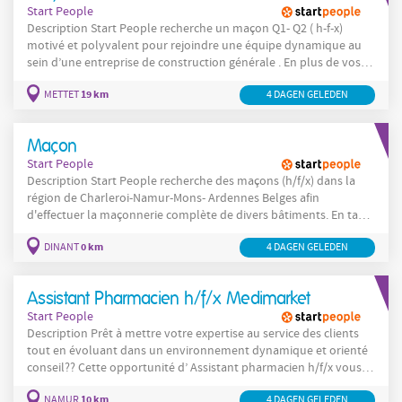
Start People
dans la prise
Description Start People recherche un maçon Q1- Q2 ( h-f-x)
motivé et polyvalent pour rejoindre une équipe dynamique au
sein d’une entreprise de construction générale . En plus de vos
compétences en maçonnerie, vous devrez être capable
19 km
METTET
4 DAGEN GELEDEN
d’intervenir sur diverses tâches liées aux métiers du bâtiment
(plaquiste, sanitaire, etc.). Pour ce poste de
Maçon
Start People
Description Start People recherche des maçons (h/f/x) dans la
région de Charleroi-Namur-Mons- Ardennes Belges afin
d'effectuer la maçonnerie complète de divers bâtiments. En tant
que maçon (h/f/x) , vos tâches sont: La préparation des différents
0 km
DINANT
4 DAGEN GELEDEN
liants La lecture de plan La découpe sur mesures des
Assistant Pharmacien h/f/x Medimarket
Start People
Description Prêt à mettre votre expertise au service des clients
tout en évoluant dans un environnement dynamique et orienté
conseil?? Cette opportunité d’ Assistant pharmacien h/f/x vous
permettra de jouer un rôle clé au sein d’une équipe engagée.
10 km
NAMUR
4 DAGEN GELEDEN