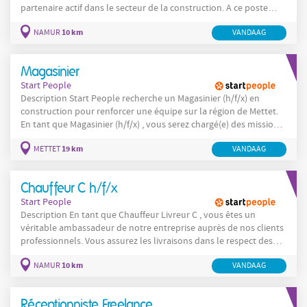
partenaire actif dans le secteur de la construction. A ce poste
vous serez chargé de transformer l'avant-projet de l’Architecte en
10 km
NAMUR
VANDAAG
plans d’exécution précis, permettant au Deviseur d'établir un
chiffrage exact et au Chef de Projets de piloter le chantier en
toute
Magasinier
Start People
Description Start People recherche un Magasinier (h/f/x) en
construction pour renforcer une équipe sur la région de Mettet.
En tant que Magasinier (h/f/x) , vous serez chargé(e) des missions
suivantes : Préparer les matériaux pour les chantiers à réaliser le
19 km
METTET
VANDAAG
lendemain. Maintenir l'ordre et la propreté dans l’entrepôt, en
veillant à une organisation
Chauffeur C h/f/x
Start People
Description En tant que Chauffeur Livreur C , vous êtes un
véritable ambassadeur de notre entreprise auprès de nos clients
professionnels. Vous assurez les livraisons dans le respect des
délais, des procédures et de la satisfaction client. Vos principales
10 km
NAMUR
VANDAAG
responsabilités sont : Assurer la livraison de casiers, fûts et
boissons auprès de nos clients en Wallonie et à Bruxelles ainsi
que lors
Réceptionniste Freelance