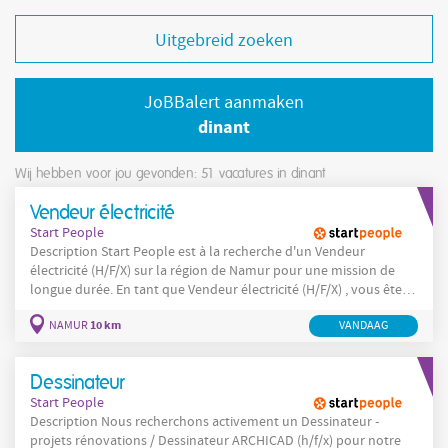
Uitgebreid zoeken
JoBBalert aanmaken
dinant
Wij hebben voor jou gevonden: 51
vacatures in dinant
Vendeur électricité
Start People
Description Start People est à la recherche d'un Vendeur
électricité (H/F/X) sur la région de Namur pour une mission de
longue durée. En tant que Vendeur électricité (H/F/X) , vous êtes
le point de contact privilégié des clients en magasin. Vos missions
10 km
NAMUR
VANDAAG
: Accueillir et conseiller les clients (professionnels et particuliers)
Identifier les besoins
Dessinateur
Start People
Description Nous recherchons activement un Dessinateur -
projets rénovations / Dessinateur ARCHICAD (h/f/x) pour notre