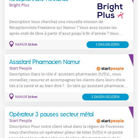
Bright Plus
Description Vous cherchez une nouvelle mission de
Réceptionniste Freelance sur Namur ? Vous avez toutes les
après-midi de libre à partir d'aout jusqu'à fin d'année ? Vous
appréciez être point de contact ? Postulez maintenant ! En tant
10 km
NAMUR
1 DAG GELEDEN
que Réceptionniste Freelance vos tâches seront les suivantes :
Vous accueillez et orientez les clients, fournisseurs, candidats et
Assistant Pharmacien Namur
Start People
Description Dans le rôle d’ assistant pharmacien (h/f/x) , vous
conseillez, rassurez et accompagnez les clients dans leurs choix
liés à la santé et au bien-être ? . En tant qu’assistant pharmacien
(h/f/x), vous créez un vrai lien de confiance avec les clients. De
10 km
NAMUR
2 DAGEN GELEDEN
plus, vous valorisez votre expertise au quotidien comme
assistant pharmacien (h/f/x), dans un environnement dynamique
à Namur . Vous
Opérateur 3 pauses secteur métal
Start People
Description Pour notre client situé dans la région de Florennes
nous cherchons un opérateur plieur de tôles (h/f/x) A ce poste