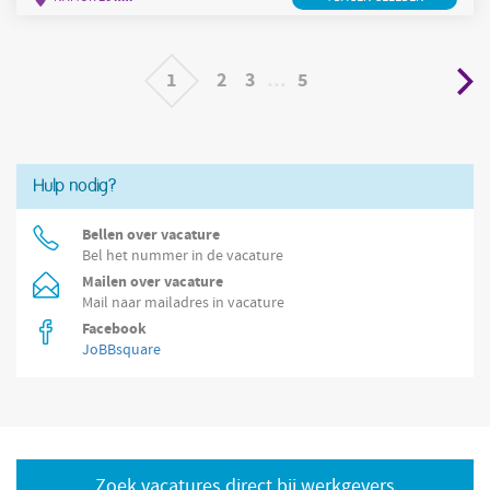
Dans cette fonction d’ Assistant pharmacien h/f/x , vous assurez
un accompagnement complet des clients au quotidien :
1
2
3
…
5
Hulp nodig?
Bellen over vacature
Bel het nummer in de vacature
Mailen over vacature
Mail naar mailadres in vacature
Facebook
JoBBsquare
Zoek vacatures direct bij werkgevers