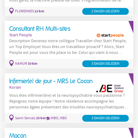
vous gérez la machine plieuse de tôles: Programmation de la
machine à commandes numériques Vérification du travail
22 km
FLORENNES
2 DAGEN GELEDEN
Respect des règles de sécurité Company Notre client est une
entreprise
Consultant RH Multi-sites
Start People
Description Devenez notre collègue Travailler chez Start People,
un Top Employer Vous êtes un travailleur proactif ? Alors, Start
People est pour vous the place to be. Celui qui vient à nous
reçoit beaucoup en retour. Start People vous propose un
10 km
NAMUR
3 DAGEN GELEDEN
partenariat à long terme et de nombreuses opportunités pour
développer vos propres capacités. Vous voulez aider une grande
Infirmier(e) de jour - MRS Le Cocon
Korian
Vous êtes infirmier(ère) et la neuropsychiatrie vous passionne ?
Rejoignez notre équipe ! Notre résidence accompagne les
personnes âgées présentant des troubles neuropsychiatriques.
Vous évoluerez dans un environnement où la relation
25 km
Saint-Servais
MBO, HBO
3 DAGEN GELEDEN
thérapeutique, l'observation clinique et l'accompagnement
personnalisé sont au cœur de la pratique infirmière. En
rejoignant notre équipe, vous développerez et élargirez vos
Maçon
compétences en psychiatrie tout en acquérant une expertise