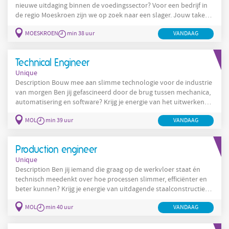
nieuwe uitdaging binnen de voedingssector? Voor een bedrijf in
de regio Moeskroen zijn we op zoek naar een slager. Jouw taken
Het versnijden en voorbereiden van rund-, varkens-, lams- en
MOESKROEN
min 38 uur
VANDAAG
kalfsvlees. Het bedienen van machines voor het versnijden op
vast gewicht. Het werken volgens de HACCP-normen. Het
verzorgen van een nette en aantrekkelijke presentatie van de
Technical Engineer
producten.
Unique
Description Bouw mee aan slimme technologie voor de industrie
van morgen Ben jij gefascineerd door de brug tussen mechanica,
automatisering en software? Krijg je energie van het uitwerken
van slimme technische oplossingen die wereldwijd bijdragen aan
MOL
min 39 uur
VANDAAG
efficiëntere en duurzamere industriële processen? Dan hebben
wij een uitdaging die perfect bij jou past. Als Technical Engineer
maak je deel uit van een innovatief engineeringteam dat
Production engineer
Unique
Description Ben jij iemand die graag op de werkvloer staat én
technisch meedenkt over hoe processen slimmer, efficiënter en
beter kunnen? Krijg je energie van uitdagende staalconstructies,
drukvaten, warmtewisselaars en andere indrukwekkende
MOL
min 40 uur
VANDAAG
technische realisaties? Dan hebben wij een mooie uitdaging voor
jou. Als Production Engineer ben je de schakel tussen
engineering en productie. Je zorgt ervoor dat projecten