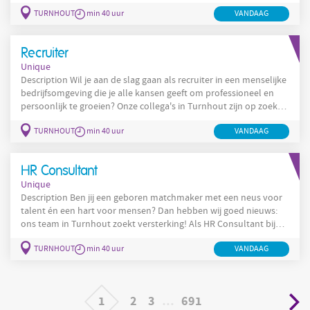
contact met klanten en prospecten, dit kunnen zowel KMO's als
TURNHOUT
min 40 uur
VANDAAG
multinationals zijn je neemt vacatures op, dit kan zowel
telefonisch als via teams EN bij voorkeur liefst ter plaatse bij de
bedrijven waarmee we werken zo leer
Recruiter
Unique
Description Wil je aan de slag gaan als recruiter in een menselijke
bedrijfsomgeving die je alle kansen geeft om professioneel en
persoonlijk te groeien? Onze collega's in Turnhout zijn op zoek
naar een nieuwe collega. Wij zijn Unique, aangenaam! Werken als
TURNHOUT
min 40 uur
VANDAAG
Recruiter , what’s in a name? Jij bent de spilfiguur tussen
vacatures en talenten in de regio van Turnhout. Het staat vast
dat je snel alle ins and outs van logistiek,
HR Consultant
Unique
Description Ben jij een geboren matchmaker met een neus voor
talent én een hart voor mensen? Dan hebben wij goed nieuws:
ons team in Turnhout zoekt versterking! Als HR Consultant bij
Unique Turnhout ben je veel meer dan een cv-lezer – je bent een
TURNHOUT
min 40 uur
VANDAAG
vertrouwenspersoon, een adviseur en een commerciële
duizendpoot in één. Wat houdt de job in? Als recruiter ben jij de
schakel tussen werkzoekenden en bedrijven.
1
2
3
…
691