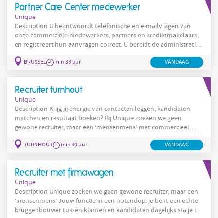
Partner Care Center medewerker
technisch goed voorbereid zijn
Unique
Description U beantwoordt telefonische en e-mailvragen van
onze commerciële medewerkers, partners en kredietmakelaars,
en registreert hun aanvragen correct. U bereidt de administratie
van deze dossiers zorgvuldig voor, zodat de kredietbeslissers een
BRUSSEL
min 38 uur
VANDAAG
goed geïnformeerde beslissing kunnen nemen. U controleert de
bewijsstukken en voert de nodige controles uit. U aarzelt niet om
de telefoon te nemen om aanvullende informatie op te vragen.
Recruiter turnhout
Unique
Description Krijg jij energie van contacten leggen, kandidaten
matchen en resultaat boeken? Bij Unique zoeken we geen
gewone recruiter, maar een ‘mensenmens’ met commercieel
talent. Iets voor jou? Duik in onze vacature en kom alles te weten
TURNHOUT
min 40 uur
VANDAAG
over de job van recruiter! Werken als recruiter: jouw functie in
een notendop Als recruiter ben jij de brug tussen klanten en
kandidaten. Je zoekt actief naar talent via onze eigen
Recruiter met firmawagen
Unique
Description Unique zoeken we geen gewone recruiter, maar een
‘mensenmens’ Jouw functie in een notendop: je bent een echte
bruggenbouwer tussen klanten en kandidaten dagelijks sta je in