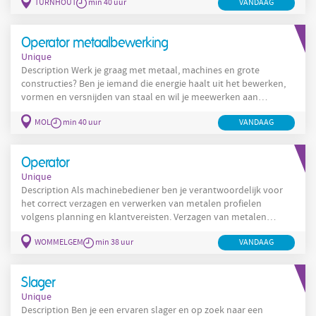
TURNHOUT
min 40 uur
VANDAAG
talent. Je gaat proactief de markt in : je detecteert
opportuniteiten, bouwt sterke relaties op met bedrijven en
overtuigt hen van onze meerwaarde. Tegelijk ga je doelgericht op
Operator metaalbewerking
zoek naar de juiste kandidaten en weet
Unique
Description Werk je graag met metaal, machines en grote
constructies? Ben je iemand die energie haalt uit het bewerken,
vormen en versnijden van staal en wil je meewerken aan
indrukwekkende projecten? Dan hebben wij een uitdagende
MOL
min 40 uur
VANDAAG
functie voor jou. Als Operator Metaalbewerking krijg je een
veelzijdige rol waarin je verschillende
metaalbewerkingsmachines bedient en mee instaat voor een
Operator
kwalitatieve productie. Je combineert het werk van
Unique
machineoperator,
Description Als machinebediener ben je verantwoordelijk voor
het correct verzagen en verwerken van metalen profielen
volgens planning en klantvereisten. Verzagen van metalen
platen en profielen op maat volgens zaagplannen Instellen en
WOMMELGEM
min 38 uur
VANDAAG
bedienen van zaagmachines ( SAP -gestuurd) Verpakken van
materialen volgens klantspecifieke instructies Beheer van
reststukken en voorraad Intern transporteren van afgewerkte
Slager
orders Sorteren
Unique
Description Ben je een ervaren slager en op zoek naar een