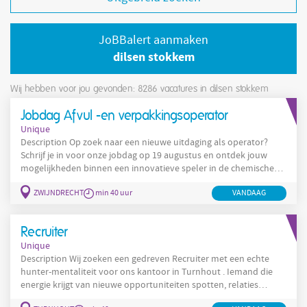
JoBBalert aanmaken
dilsen stokkem
Wij hebben voor jou gevonden: 8286
vacatures in dilsen stokkem
Jobdag Afvul -en verpakkingsoperator
Unique
Description Op zoek naar een nieuwe uitdaging als operator?
Schrijf je in voor onze jobdag op 19 augustus en ontdek jouw
mogelijkheden binnen een innovatieve speler in de chemische
sector. Let op: deelname aan de jobdag gebeurt enkel op
ZWIJNDRECHT
min 40 uur
VANDAAG
uitnodiging na voorafgaande screening. Jouw functie Voor een
bedrijf gespecialiseerd in de ontwikkeling en productie van
producten voor de microchipindustrie zoeken wij een afvul- en
Recruiter
verpakkingsoperator.
Unique
Description Wij zoeken een gedreven Recruiter met een echte
hunter-mentaliteit voor ons kantoor in Turnhout . Iemand die
energie krijgt van nieuwe opportuniteiten spotten, relaties
uitbouwen en de perfecte match realiseren tussen klanten en