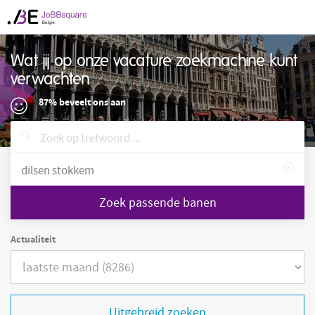
Wat jij op onze vacature zoekmachine kunt
verwachten
87% beveelt ons aan
Zoek passende banen
Actualiteit
Uitgebreid zoeken