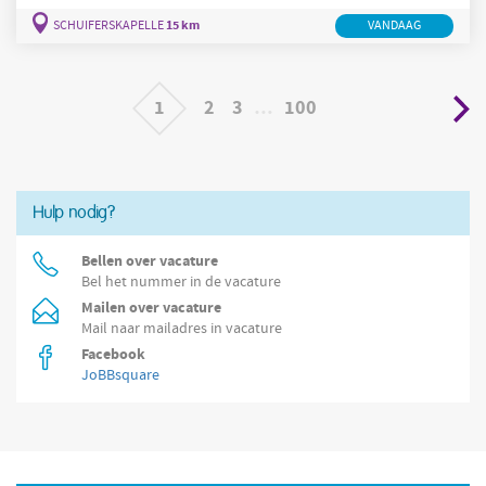
collegiaal team. ? Wat ga je doen als MATRIJZENOPZETTER?
15 km
SCHUIFERSKAPELLE
VANDAAG
Opzetten, monteren en demonteren van matrijzen op
excentrische en hydraulische persen Instellen, bedienen en
beheersen van verschillende perslijnen Begeleiden,
ondersteunen en opleiden van
1
2
3
…
100
Hulp nodig?
Bellen over vacature
Bel het nummer in de vacature
Mailen over vacature
Mail naar mailadres in vacature
Facebook
JoBBsquare