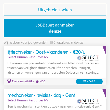
Uitgebreid zoeken
JoBBalert aanmaken
deinze
Wij hebben voor jou gevonden: 1190
vacatures in deinze
lifttechnieker - Oost-Vlaanderen - €20/u
Select Human Resources NV
Uitvoeren van preventief onderhoud aan liften Controleren en
testen van veiligheidsfuncties en liftonderdelen Reinigen,
afstellen en vervangen van onderdelen Oplossen van storingen
en herstellingen (elektrisch en mechanisch) Analyseren van
8 km
Eke-Nazareth
MBO
VANDAAG
defecten en bepalen van de juiste oplossing Correct en veilig
vrijgeven van installaties na onderhoud of herstelling Digitale
administratie bijhouden via tablet Technisch overleg met
mechanieker - revisies- dag - Gent
projectleider,
Select Human Resources NV
Ben je mechanisch sterk en op zoek naar een functie regio Gent ?