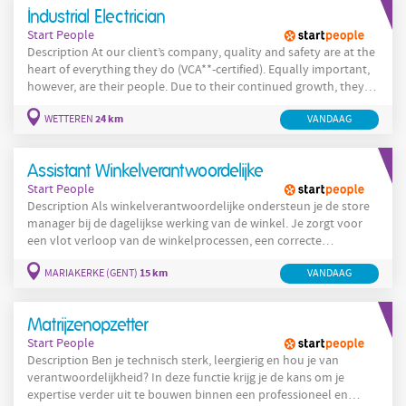
Tu rol: Realizar intervenciones en el
Industrial Electrician
Start People
Description At our client’s company, quality and safety are at the
heart of everything they do (VCA**-certified). Equally important,
however, are their people. Due to their continued growth, they
are looking for a motivated Industrial Electrician to make a real
24 km
WETTEREN
VANDAAG
difference within their organization. Your Role: Perform on-site
interventions at the client’s location in case of issues. Take
Assistant Winkelverantwoordelijke
Start People
Description Als winkelverantwoordelijke ondersteun je de store
manager bij de dagelijkse werking van de winkel. Je zorgt voor
een vlot verloop van de winkelprocessen, een correcte
uitvoering van procedures en een sterke service naar klanten en
15 km
MARIAKERKE (GENT)
VANDAAG
medewerkers. Jouw taken: Ondersteunen in dagelijks
winkelbeheer Goederenontvangst en aanvulwerk
Kassaprocedures en klantenservice Team aansturen en
Matrijzenopzetter
werkzaamheden opvolgen Administratie
Start People
Description Ben je technisch sterk, leergierig en hou je van
verantwoordelijkheid? In deze functie krijg je de kans om je
expertise verder uit te bouwen binnen een professioneel en