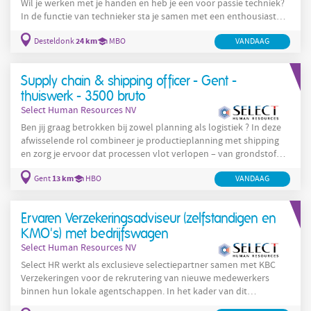
Wil je werken met je handen en heb je een voor passie techniek?
In de functie van technieker sta je samen met een enthousiast
team in voor onderstaande taken: Je reviseert zelfstandig
24 km
Desteldonk
MBO
VANDAAG
roterende machines, pompen, ventilatoren, surpressoren op
basis van stuklijsten, tekeningen en onderhoudshandleidingen
Je bepaalt de te gebruiken PBM’s aan de hand van een
Supply chain & shipping officer - Gent -
productinformatiefiche Je gebruikt 2D
thuiswerk - 3500 bruto
Select Human Resources NV
Ben jij graag betrokken bij zowel planning als logistiek ? In deze
afwisselende rol combineer je productieplanning met shipping
en zorg je ervoor dat processen vlot verlopen – van grondstof
tot levering bij de klant. Wat ga je doen? Je maakt
13 km
Gent
HBO
VANDAAG
productieorders aan en bewaakt de voortgang binnen het
productieproces. Je stelt planningen op rekening houdend met
levertermijnen, kwaliteit en efficiëntie. Je beheert voorraden en
Ervaren Verzekeringsadviseur (zelfstandigen en
bestelt grondstoffen op basis van noden en
KMO's) met bedrijfswagen
Select Human Resources NV
Select HR werkt als exclusieve selectiepartner samen met KBC
Verzekeringen voor de rekrutering van nieuwe medewerkers
binnen hun lokale agentschappen. In het kader van dit
partnership voeren wij de volledige zoektocht naar geschikte