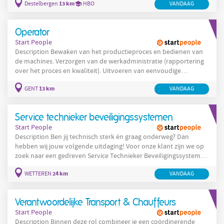
13 km
Destelbergen
HBO
VANDAAG
kandidaten en publiceren wij deze vacatures in naam van KBC
Verzekeringen.” Als Relatiebeheerder Verzekeringen ben je
verantwoordelijk voor het beheer en de verdere uitbouw van je
Operator
klantenportefeuille, dit voor de regio Destelbergen-Gent. Je
Start People
onderhoudt
Description Bewaken van het productieproces en bedienen van
de machines. Verzorgen van de werkadministratie (rapportering
over het proces en kwaliteit). Uitvoeren van eenvoudige
preventieve onderhoudswerkzaamheden en melden van
13 km
GENT
VANDAAG
storingen. Instellen en omstellen van de machine bij een
productiewissel. Werken volgens de richtlijnen inzake Veiligheid
en kwaliteit. Company Onze klant is gelegen
Service technieker beveiligingssystemen
Start People
Description Ben jij technisch sterk én graag onderweg? Dan
hebben wij jouw volgende uitdaging! Voor onze klant zijn we op
zoek naar een gedreven Service Technieker Beveiligingssystemen
m/v/x die graag de baan op gaat en energie haalt uit het
24 km
WETTEREN
VANDAAG
oplossen van technische puzzels. Jij zorgt ervoor dat
beveiligingssystemen feilloos werken en klanten zich echt veilig
voelen. Als Service Technieker ben jij hét aanspreekpunt voor
Verantwoordelijke Transport & Chauffeurs
onderhoud
Start People
Description Binnen deze rol combineer je een coördinerende