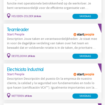
functie met operationele betrokkenheid op de werkvloer. Je
bent verantwoordelijk voor de efficiënte organisatie van
transport en distributie, en fungeert tegelijk als aanspreekpunt
20 km
HEUSDEN-ZOLDER
VANDAAG
voor chauffeurs en logistieke medewerkers. Opmaken en
optimaliseren van distributierondes Inplannen van nieuwe
klanten binnen bestaande routes Bijsturen van planningen bij
Teamleader
operationele wijzigingen
Start People
Description Jouw taken en verantwoordelijkheden: Je staat mee
in voor de dagelijkse verdeling van taken over het team en
bewaakt dat er voldoende rotatie is in de taken, de prioritaire
taken tijdig afgewerkt worden etc Je zal afwisselend met je
24 km
DESTELDONK
VANDAAG
collega teamleader dagelijks het team briefen over de
taakverdelingen, belangrijke mededelingen, etc Bewaken van
veiligheid op de werkvloer; stimuleren en motiveren om veilig te
Electricista Industrial
werken
Start People
Description Descripción del puesto En la empresa de nuestro
cliente, la calidad y la seguridad son fundamentales en todo lo
que hacen (certificación VCA**). Igualmente importantes son las
personas que forman parte de su equipo. Debido al crecimiento
24 km
WETTEREN
VANDAAG
constante, están buscando un Electricista Industrial motivado
que marque una verdadera diferencia dentro de su organización.