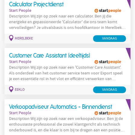
Calculator Projectdienst
principes van Total Cost of Ownership, in overleg met je
Start People
Description Wij zijn op zoek naar een calculator. Ben jij die
energieke en gepassioneerde 'Calculator' die ons team komt
vervolledigen? Je uitvalsbasis is ons hoofdkantoor in Merelbeke-
Melle. Daar werk je samen met ervaren collega’s die je
MERELBEKE
VANDAAG
ondersteunen én inspireren. Wat ga je doen? Je analyseert
lastenboeken en technische documenten van projectklanten. Je
maakt prijscalculaties en offertes op, op maat
Customer Care Assistant (deeltijds)
Start People
Description Wij zijn op zoek naar een 'Customer Care Assistant'.
Als onderdeel van het customer service team voor Export speel
je een essentiële rol in het vlot en efficiënt verwerken van
bestellingen van begin tot eind. Dit is een deeltijdse functie
EEKLO
VANDAAG
(50%). Bestellingen worden nauwkeurig verwerkt en geleverd
volgens de logistieke afspraken en voorwaarden met de klant. Je
zorgt ervoor dat aan de klantvereisten wordt voldaan tijdens
Verkoopadviseur Automatics - Binnendienst
Start People
Description Wij zijn op zoek naar een verkoopadviseur. Ben jij de
enthousiaste professional die zowel klantgericht als technisch
onderbouwd is, en die klaar is om bij te dragen aan een positieve