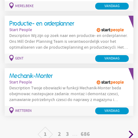
klantbeleving en technische oplossingen te bieden. Wil je
MERELBEKE
VANDAAG
hiernaast ook bijdragen aan het succes van een groeiende
organisatie? Dan zijn wij op zoek naar jou! Wat ga je doen? Vragen
beantwoorden van klanten via diverse communicatiekanalen
Productie- en orderplanner
Vanop
Start People
Description Wij zijn op zoek naar een productie- en orderplanner.
Ons Mill Order Planning Team is verantwoordelijk voor het
optimaliseren van de productieplanning en productiecycli. Het
doel van de Productie- en orderplanner is een geoptimaliseerd
GENT
VANDAAG
end to end orderproces en operationele supply chain om de
betrouwbaarheid en klanttevredenheid te verbeteren en de
kosten te verlagen. Samen met het team zijn de belangrijkste
Mechanik-Monter
taken de operationele
Start People
Description Twoje obowiazki w funkcji Mechanik-Monter beda
obejmowac nastepujace zadania: montaz i demontaz czesci,
zamawianie potrzebnych czesci do naprawy z magazynu i
sprawdzanie ich pod wzgledem poprawnosci i solidnosci, montaz
WETTEREN
VANDAAG
komponentów, takich jak czesci elektryczne i mechaniczne oraz
polaczenia, przygotowanie przyczepy dla klienta, dbanie o
utrzymywanie porzadku i czystosci w miejscu pracy.
1
2
3
…
686