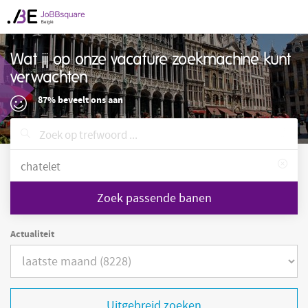
Wat jij op onze vacature zoekmachine kunt
verwachten
87% beveelt ons aan
Zoek passende banen
Actualiteit
Uitgebreid zoeken