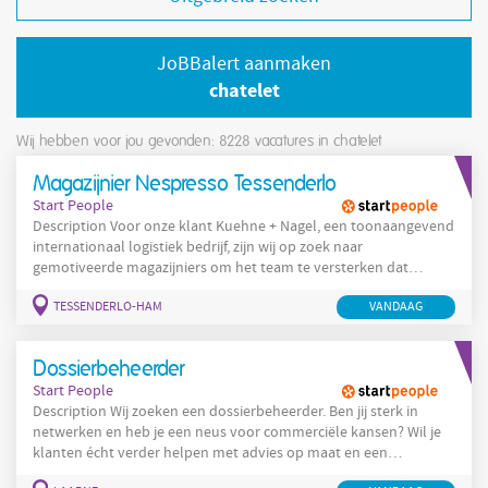
JoBBalert aanmaken
chatelet
Wij hebben voor jou gevonden: 8228
vacatures in chatelet
Magazijnier Nespresso Tessenderlo
Start People
Description Voor onze klant Kuehne + Nagel, een toonaangevend
internationaal logistiek bedrijf, zijn wij op zoek naar
gemotiveerde magazijniers om het team te versterken dat
instaat voor de Nespresso-productlijn. Ben jij nauwkeurig en wil
TESSENDERLO-HAM
VANDAAG
je werken in een internationale omgeving? Dan is deze kans iets
voor jou! Wat ga je doen? Het zorgvuldig orderpicken en
klaarzetten van Nespressobestellingen. Werken met een
Dossierbeheerder
handscanner of
Start People
Description Wij zoeken een dossierbeheerder. Ben jij sterk in
netwerken en heb je een neus voor commerciële kansen? Wil je
klanten écht verder helpen met advies op maat en een
persoonlijke aanpak? Dan is deze functie jou op het lijf