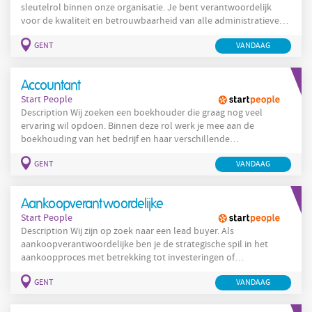
sleutelrol binnen onze organisatie. Je bent verantwoordelijk
voor de kwaliteit en betrouwbaarheid van alle administratieve
processen die onze operationele activiteiten op de site
GENT
VANDAAG
ondersteunen. Taken en verantwoordelijkheden: Je bent
verantwoordelijk voor de volledige administratieve opvolging
van de operationele activiteiten op de site. Dit omvat onder
Accountant
andere verwerking van
Start People
Description Wij zoeken een boekhouder die graag nog veel
ervaring wil opdoen. Binnen deze rol werk je mee aan de
boekhouding van het bedrijf en haar verschillende
dochterondernemingen, wat zorgt voor een gevarieerd en
GENT
VANDAAG
leerrijk takenpakket: Verwerken van aankoop- en
verkoopfacturen voor de verschillende entiteiten Ondersteunen
bij de maandelijkse afsluitingen Uitvoeren van de dagdagelijkse
Aankoopverantwoordelijke
boekhoudkundige verrichtingen Klaarzetten
Start People
Description Wij zijn op zoek naar een lead buyer. Als
aankoopverantwoordelijke ben je de strategische spil in het
aankoopproces met betrekking tot investeringen of
onderhoudswerken ter ondersteuning van onze operaties. Van
GENT
VANDAAG
het opstellen van aanbestedingen tot het vergelijken,
onderhandelen en uiteindelijk contracteren van materialen en
diensten. Binnen deze werkstroom werk je steeds volgens de