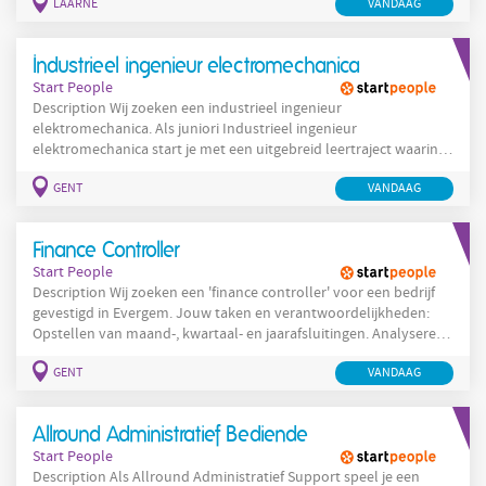
LAARNE
VANDAAG
geschreven. Als relatiebeheerder verzekeringen ben jij het gezicht
van onze dienstverlening in de regio en bouw je mee aan
langdurige klantrelaties. Je detecteert commerciële
Industrieel ingenieur electromechanica
Start People
Description Wij zoeken een industrieel ingenieur
elektromechanica. Als juniori Industrieel ingenieur
elektromechanica start je met een uitgebreid leertraject waarin je
onze activiteiten en geautomatiseerde lijnen in detail leert
GENT
VANDAAG
kennen. Je bouwt expertise op in techniek, processen en
concepten. Na deze inwerkperiode kan je doorgroeien binnen
Maintenance, Operations of Projecten, afhankelijk van je
Finance Controller
interesse en talenten. Beheer van wisselstukken en
Start People
Description Wij zoeken een 'finance controller' voor een bedrijf
gevestigd in Evergem. Jouw taken en verantwoordelijkheden:
Opstellen van maand-, kwartaal- en jaarafsluitingen. Analyseren
van financiële resultaten en opstellen van
GENT
VANDAAG
managementrapportages. Bewaken van budgetten en forecasts.
Ondersteunen bij audits en fiscale aangiftes. Optimaliseren van
financiële processen en interne controles.
Allround Administratief Bediende
Start People
Description Als Allround Administratief Support speel je een