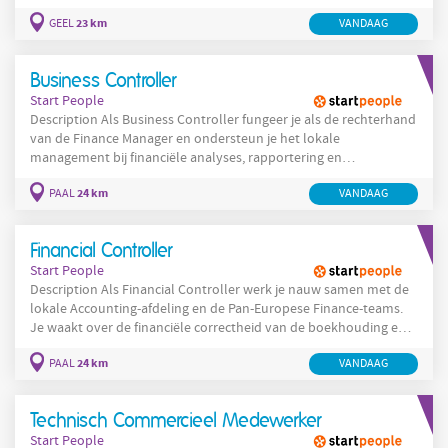
werkzaamheden binnen de afdeling om een efficiënte uitvoering
23 km
GEEL
VANDAAG
van alle logistieke processen te garanderen Afstemmen en
samenwerken met Planning, collega-Supervisors, Operations
Managers en interne ondersteunende diensten Aansturen,
Business Controller
coachen en begeleiden van
Start People
Description Als Business Controller fungeer je als de rechterhand
van de Finance Manager en ondersteun je het lokale
management bij financiële analyses, rapportering en
besluitvorming. Je helpt de financiële afdeling evolueren van
24 km
PAAL
VANDAAG
een rapporterende functie naar een echte businesspartner die
inzichten, prognoses en aanbevelingen aanreikt ter
ondersteuning van de organisatie. Verantwoordelijkheden
Financial Controller
Opstellen en analyseren van
Start People
Description Als Financial Controller werk je nauw samen met de
lokale Accounting-afdeling en de Pan-Europese Finance-teams.
Je waakt over de financiële correctheid van de boekhouding en
rapporteringen van de Belgische CDC-entiteit en zorgt ervoor dat
24 km
PAAL
VANDAAG
alle compliance-vereisten worden nageleefd. Binnen deze
veelzijdige functie ben je verantwoordelijk voor: Voorbereiden en
ondersteunen van interne en externe audits. Uitvoeren van
Technisch Commercieel Medewerker
maandelijkse
Start People