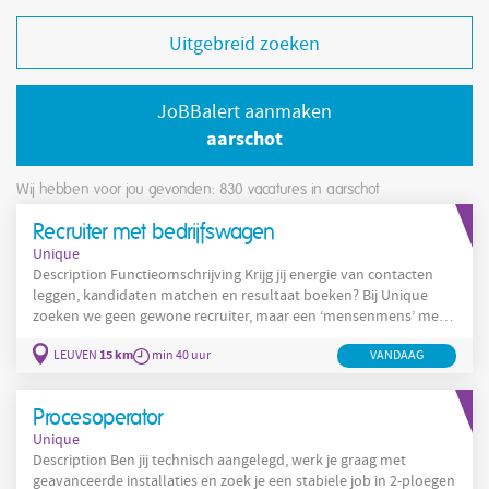
Uitgebreid zoeken
JoBBalert aanmaken
aarschot
Wij hebben voor jou gevonden: 830
vacatures in aarschot
Recruiter met bedrijfswagen
Unique
Description Functieomschrijving Krijg jij energie van contacten
leggen, kandidaten matchen en resultaat boeken? Bij Unique
zoeken we geen gewone recruiter, maar een ‘mensenmens’ met
commercieel talent. Iets voor jou? Duik in onze vacature en kom
15 km
LEUVEN
min 40 uur
VANDAAG
alles te weten over de job van recruiter voor ons kantoor van
Leuven! Werken als recruiter: jouw functie in een notendop Als
recruiter ben jij de brug tussen klanten en
Procesoperator
Unique
Description Ben jij technisch aangelegd, werk je graag met
geavanceerde installaties en zoek je een stabiele job in 2-ploegen