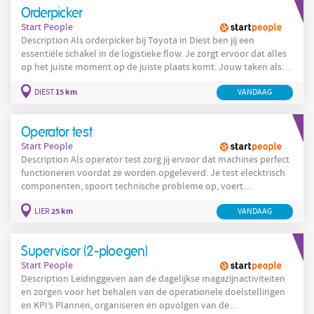
andere afdelingen leren
Orderpicker
Start People
Description Als orderpicker bij Toyota in Diest ben jij een
essentiële schakel in de logistieke flow. Je zorgt ervoor dat alles
op het juiste moment op de juiste plaats komt. Jouw taken als
orderpicker : Uitsorteren van producten Orderpicken en
15 km
DIEST
VANDAAG
bestellingen verzendklaar maken Goederen intern transporteren
Stapsgewijs doorgroeien naar andere afdelingen. Je start als
medewerker op
Operator test
Start People
Description Als operator test zorg jij ervoor dat machines perfect
functioneren voordat ze worden opgeleverd. Je test elecktrisch
componenten, spoort technische probleme op, voert
afregelingen uit en bewaakt de kwaliteit in de kleinste details.
25 km
LIER
VANDAAG
Wat ga je doen Testen van elektrische systemen en
componenten. Storingen analyseren en oplossen. Machines
afregelen en optimaliseren. kwaliteitscontroles uitvoeren.
Supervisor (2-ploegen)
Start People
Description Leidinggeven aan de dagelijkse magazijnactiviteiten
en zorgen voor het behalen van de operationele doelstellingen
en KPI’s Plannen, organiseren en opvolgen van de