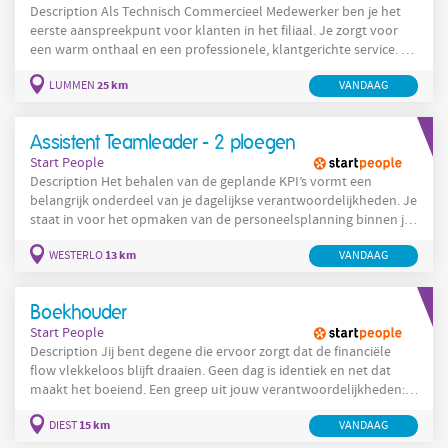
Description Als Technisch Commercieel Medewerker ben je het
eerste aanspreekpunt voor klanten in het filiaal. Je zorgt voor
een warm onthaal en een professionele, klantgerichte service. Je
ondersteunt klanten met technische vragen, bestellingen en
25 km
LUMMEN
VANDAAG
offertes en draagt zo bij aan een vlotte en efficiënte werking van
het filiaal. Jouw taken omvatten onder andere: Klanten
ontvangen en verder helpen met advies, informatie en
Assistent Teamleader - 2 ploegen
ondersteuning
Start People
Description Het behalen van de geplande KPI’s vormt een
belangrijk onderdeel van je dagelijkse verantwoordelijkheden. Je
staat in voor het opmaken van de personeelsplanning binnen je
ploeg Samen met je team analyseer je afwijkingen op de
13 km
WESTERLO
VANDAAG
doelstellingen op een objectieve manier, gebruikmakend van
metingen, gestructureerde oorzaakanalyses en passende
probleemoplossingstechnieken Je bewaakt de kwaliteitsnormen
Boekhouder
van de producten en stuurt bij
Start People
Description Jij bent degene die ervoor zorgt dat de financiële
flow vlekkeloos blijft draaien. Geen dag is identiek en net dat
maakt het boeiend. Een greep uit jouw verantwoordelijkheden:
Dagelijkse opvolging van financiële transacties (bank, kas,
15 km
DIEST
VANDAAG
betalingen) Correcte verwerking van inkomende documenten en
opvolging van dossiers Overzicht bewaren op klant- en