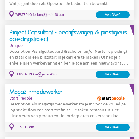
Wat je gaat doen als Operator: Je bedient en bewaakt
computergestuurde extruder- en poederverwerkingsinstallaties.
13 km
WESTERLO
min 40 uur
VANDAAG
Je voert kwaliteitscontroles uit met moderne labo-apparatuur.
Je stuurt het productieproces bij waar nodig om optimale
resultaten te behalen. Je voert productwissels en
Project Consultant - bedrijfswagen & prestigieus
opleidingstraject
Unique
Description Pas afgestudeerd (Bachelor- en/of Master-opleiding)
en klaar om een blitzstart in je carrière te maken? Of heb je al
enkele jaren werkervaring en ben je toe aan een nieuw avontuur?
Heb je bovendien nog geen idee in welke functie of sector je wil
15 km
LEUVEN
min 40 uur
VANDAAG
terechtkomen, maar wil je wel werkervaring opdoen en een
netwerk uitbouwen in de bedrijfswereld ? Unique biedt via de
functie van Project Consultant de ideale oplossing! Als Project
Magazijnmedewerker
Start People
Description Als magazijnmedewerker sta je in voor de volledige
logistieke flow van start tot finish. Je taken bestaan uit: Het
uitsorteren van producten Het orderpicken en verzendklaar
maken van bestellingen Intern vervoer van producten ... Je start
15 km
DIEST
VANDAAG
als magazijnmedewerker op één bepaalde afdeling en leert het
reilen en zeilen binnen die afdeling. Na verloop van tijd ga je ook