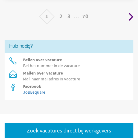
leveranciersbalansen Proactief contacten onderhouden rond
1
2
3
…
70
Hulp nodig?
Bellen over vacature
Bel het nummer in de vacature
Mailen over vacature
Mail naar mailadres in vacature
Facebook
JoBBsquare
Zoek vacatures direct bij werkgevers