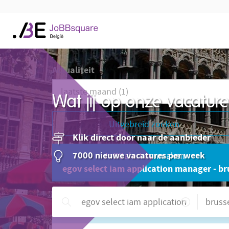
Actualiteit
Wat jij op onze vacatu
Uitgebreid zoeken
Klik direct door naar de aanbieder
7000 nieuwe vacatures per week
JoBBalert aanmaken
egov select iam application manager - br
Hulp nodig?