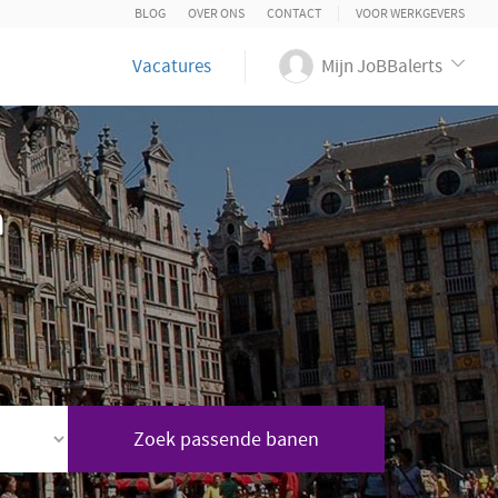
BLOG
OVER ONS
CONTACT
VOOR WERKGEVERS
Vacatures
Mijn JoBBalerts
n
Zoek passende banen