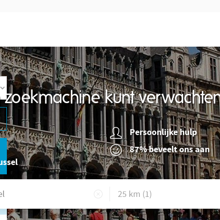
re zoekmachine kunt verwachte
Persoonlijke hulp
87% beveelt ons aan
ussel