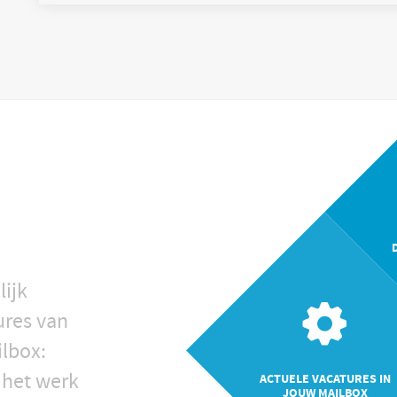
overheidsdiensten. Het Belnet-netwerk fungeert 
internationale
lijk
ures van
ilbox:
 het werk
ACTUELE VACATURES IN
JOUW MAILBOX