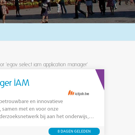
oor 'egov select iam application manager'
ager IAM
 betrouwbare en innovatieve
n, samen met en voor onze
erzoeksnetwerk bij aan het onderwijs,
rgen. De missie van Belnet is het beheren
iten, hogescholen, onderzoekscentra en
8 DAGEN GELEDEN