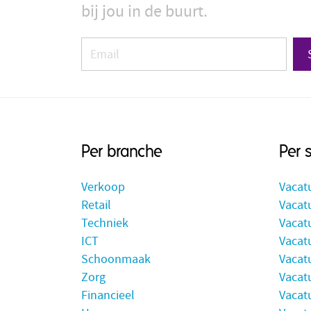
bij jou in de buurt.
Per branche
Per 
Verkoop
Vacat
Retail
Vacatu
Techniek
Vacat
ICT
Vacatu
Schoonmaak
Vacat
Zorg
Vacat
Financieel
Vacat