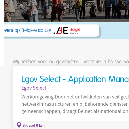
kgevers
op Belgievacature
Wij hebben voor jou gevonden: 1
vacature in brussel v
Egov Select - Application Man
Egov Select
Werkomgeving Door het ontwikkelen van veilige,
netwerkinfrastructuren en bijbehorende dienste
gemeenschappen, draagt Belnet als nationaal ond
onderzoek en de publieke dienstverlening van mo
van een hoogperformant netwerk voor universite
0 km
Brussel