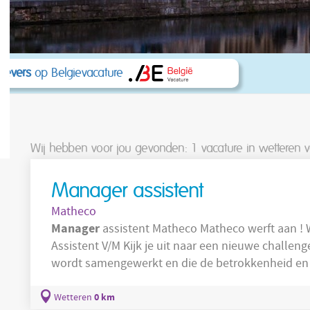
kgevers
op Belgievacature
Wij hebben voor jou gevonden: 1
vacature in wetteren 
Manager assistent
Matheco
Manager
assistent Matheco Matheco werft aa
Assistent V/M Kijk je uit naar een nieuwe challenge? Wil je werken bij een organisatie waar
wordt samengewerkt en die de betrokkenheid e
bedrijf
waardeert? Sluit je dan bij ons aan! Onze
0 km
Wetteren