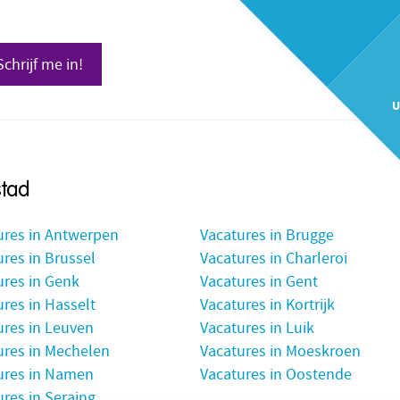
Schrijf me in!
U
stad
ures in Antwerpen
Vacatures in Brugge
res in Brussel
Vacatures in Charleroi
ures in Genk
Vacatures in Gent
res in Hasselt
Vacatures in Kortrijk
ures in Leuven
Vacatures in Luik
ures in Mechelen
Vacatures in Moeskroen
ures in Namen
Vacatures in Oostende
res in Seraing