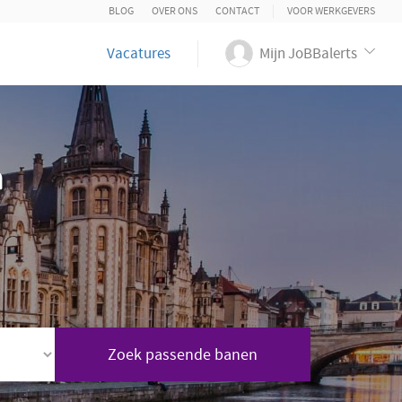
BLOG
OVER ONS
CONTACT
VOOR WERKGEVERS
Vacatures
Mijn JoBBalerts
n
Zoek passende banen