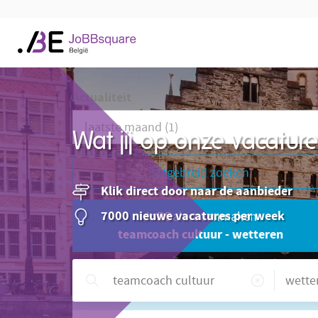
Actualiteit
Wat jij op onze vacatu
Uitgebreid zoeken
Klik direct door naar de aanbieder
7000 nieuwe vacatures per week
JoBBalert aanmaken
teamcoach cultuur - wetteren
Hulp nodig?