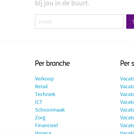
bij jou in de buurt.
Per branche
Per 
Verkoop
Vacat
Retail
Vacatu
Techniek
Vacat
ICT
Vacatu
Schoonmaak
Vacat
Zorg
Vacat
Financieel
Vacat
Horeca
Vacatu