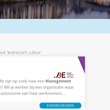
voor 'teamcoach cultuur'
Management
n ! We zijn op zoek naar een
n autonomie van haar werknemers
scultuur
Bij Matheco heerst een open en
collegiale sfeer waar samenwerking centraal staat. We geloven in respect, vertrouwen en
6 DAGEN GELEDEN