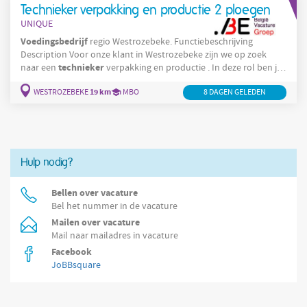
Technieker verpakking en productie 2 ploegen
UNIQUE
Voedingsbedrijf
regio Westrozebeke. Functiebeschrijving
Description Voor onze klant in Westrozebeke zijn we op zoek
technieker
naar een
verpakking en productie . In deze rol ben je
verantwoordelijk voor het onderhoud en de reparatie van
19 km
WESTROZEBEKE
MBO
8 DAGEN GELEDEN
verpakkingsmachines , dit om ervoor te zorgen dat alles
optimaal en efficiënt kan verlopen. Streef je graag naar resultaat
technieker
en verbetering? Dan is de vacature als
jouw kans! Een
greep uit je
Hulp nodig?
Bellen over vacature
Bel het nummer in de vacature
Mailen over vacature
Mail naar mailadres in vacature
Facebook
JoBBsquare