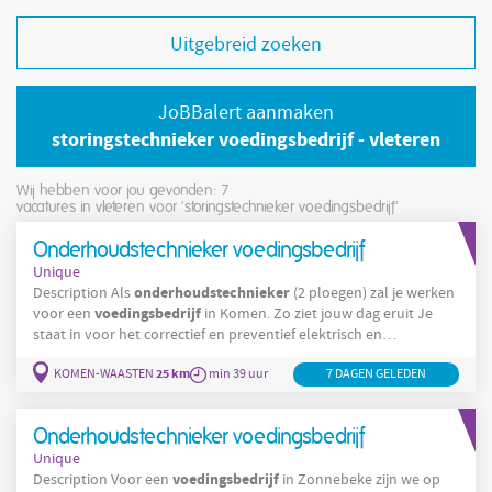
Uitgebreid zoeken
JoBBalert aanmaken
storingstechnieker voedingsbedrijf - vleteren
Wij hebben voor jou gevonden: 7
vacatures in vleteren voor 'storingstechnieker voedingsbedrijf'
Onderhoudstechnieker voedingsbedrijf
Unique
onderhoudstechnieker
Description Als
(2 ploegen) zal je werken
voedingsbedrijf
voor een
in Komen. Zo ziet jouw dag eruit Je
staat in voor het correctief en preventief elektrisch en
mechanisch onderhoud aan het machinepark. Je helpt mee bij
25 km
KOMEN-WAASTEN
min 39 uur
7 DAGEN GELEDEN
de realisatie van nieuwe projecten en aanpassingen aan de
machines. Company Interesse in deze vacature? Wij horen graag
van je, contacteer ons op het nummer
Onderhoudstechnieker voedingsbedrijf
Unique
voedingsbedrijf
Description Voor een
in Zonnebeke zijn we op