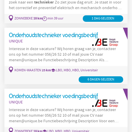
technieker
zoek naar een
Zo ziet jouw dag eruit: Je staat in voor
het correctief en preventief elektrisch en mechanisch onderhoud
aan het machinepark. Je helpt mee bij de realisatie van nieuwe
18 km
ZONNEBEKE
min 39 uur
1 DAG GELEDEN
projecten en aanpassingen aan de machines . Company Interesse
in deze vacature? Wij horen graag van je, contacteer ons op het
nummer 056/26 52 10 of mail jouw
Onderhoudstechnieker voedingsbedrijf
UNIQUE
Interesse in deze vacature? Wij horen graag van je, contacteer
ons op het nummer 056/26 52 10 of mail jouw CV naar
menen@unique.be Functiebeschrijving Description Als
onderhoudstechnieker
(2 ploegen) zal je werken voor een
25 km
KOMEN-WAASTEN
LBO, MBO, HBO, Universitair
voedingsbedrijf
in Komen. Zo ziet jouw dag eruit Je staat in voor
het correctief en preventief elektrisch en mechanisch onderhoud
6 DAGEN GELEDEN
aan het machinepark. Je helpt mee bij de realisatie van nieuwe
projecten en aanpassingen
Onderhoudstechnieker voedingsbedrijf
UNIQUE
Interesse in deze vacature? Wij horen graag van je, contacteer
ons op het nummer 056/26 52 10 of mail jouw CV naar
menen@unique.be Functiebeschrijving Description Voor een
voedingsbedrijf
in Zonnebeke zijn we op zoek naar een
18 km
ZONNEBEKE
LBO, MBO, HBO, Universitair