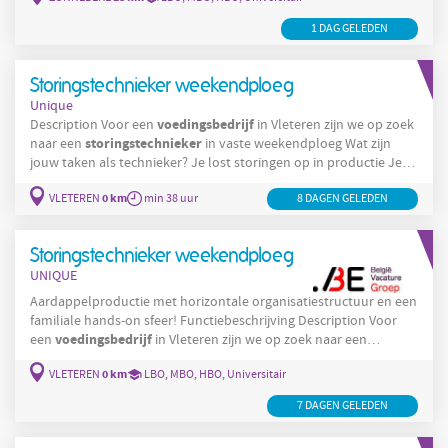
technieker
Zo ziet jouw dag eruit: Je staat in voor het correctief
en preventief elektrisch en mechanisch onderhoud aan het
1 DAG GELEDEN
machinepark. Je helpt mee bij de realisatie van nieuwe projecten
en aanpassingen aan de
Storingstechnieker weekendploeg
Unique
voedingsbedrijf
Description Voor een
in Vleteren zijn we op zoek
storingstechnieker
naar een
in vaste weekendploeg Wat zijn
jouw taken als technieker? Je lost storingen op in productie Je
werkt constructief aan optimaliseringen op technisch vlak Je
0 km
VLETEREN
min 38 uur
8 DAGEN GELEDEN
voert periodiek en preventief onderhoud uit Je staat in voor
stockbeheer technisch magazijn Je assisteert of vraagt
assistentie aan externe technische diensten Je voert ad
Storingstechnieker weekendploeg
UNIQUE
Aardappelproductie met horizontale organisatiestructuur en een
familiale hands-on sfeer! Functiebeschrijving Description Voor
voedingsbedrijf
een
in Vleteren zijn we op zoek naar een
storingstechnieker
in vaste weekendploeg Wat zijn jouw taken
0 km
VLETEREN
LBO, MBO, HBO, Universitair
als technieker? Je lost storingen op in productie Je werkt
constructief aan optimaliseringen op technisch vlak Je voert
7 DAGEN GELEDEN
periodiek en preventief onderhoud uit Je staat in voor
stockbeheer