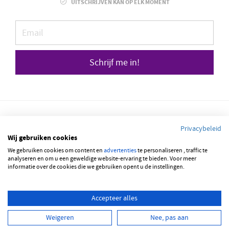
UITSCHRIJVEN KAN OP ELK MOMENT
Schrijf me in!
Privacybeleid
Wij gebruiken cookies
We gebruiken cookies om content en
© 2026 JOBBSQUARE
advertenties
te personaliseren , traffic te
analyseren en om u een geweldige website-ervaring te bieden. Voor meer
informatie over de cookies die we gebruiken opent u de instellingen.
NEDERLANDS
FRANÇAIS
ENGLISH
Accepteer alles
Weigeren
Nee, pas aan