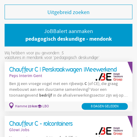
Uitgebreid zoeken
JoBBalert aanmaken
pedagogisch deskundige - mendonk
Wij hebben voor jou gevonden: 5
vacatures in mendonk voor 'pedagogisch deskundige'
Chauffeur C | Perskraakwagen |Meewerkend
Peps Interim Gent
C
Ben jij een vroege vogel met een rijbewijs
(of CE), die graag
meebouwt aan een duurzame samenleving? Voor een
bedrijf
toonaangevend
in de afvalverwerkingssector zijn wij op
zoek naar een chauffeur voor de perskraakwagen in Hamme. Of
23 km
Hamme
LBO
8 DAGEN GELEDEN
je nu al ervaring hebt of gewoon goesting om te rijden – wij
zoeken teamspelers die elke dag met trots de baan op willen! Je
bestuurt een perskraakwagen en werkt nauw samen met je
Chauffeur C - rolcontainers
collega-ophaler, meewerken is dus geen probleem.
Glowi Jobs