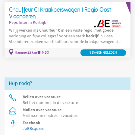
C
werken als Bonnie
onsultant . De functie inhoud In je eerste
Chauffeur C| Kraakperswagen | Regio Oost-
project als Project
Vlaanderen
Peps Interim Kortrijk
C
Wil jij werken als Chauffeur
in een vaste regio, mét goede
bedrijf
verloning en fijne collega’s? Voor een sterk
in Oost-
Vlaanderen zoeken we chauffeurs voor de kraakperswagen. Je
bedrijf
werkt voor een stabiel en groeiend
in de regio van
23 km
Hamme
MBO
9 DAGEN GELEDEN
Hamme, actief in milieudiensten en afvalverwerking Je haalt
rolcontainers op bij bedrijven in jouw vaste regio Je werkt altijd
in duo: met een belader of collega-chauffeur Na het ledigen
plaats je de
Hulp nodig?
Bellen over vacature
Bel het nummer in de vacature
Mailen over vacature
Mail naar mailadres in vacature
Facebook
JoBBsquare