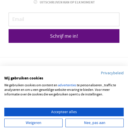
UITSCHRIJVEN KAN OP ELK MOMENT
Schrijf me in!
Privacybeleid
Wij gebruiken cookies
© 2026 JOBBSQUARE
We gebruiken cookies om content en
advertenties
te personaliseren , traffic te
analyseren en om u een geweldige website-ervaring te bieden. Voor meer
informatie over de cookies die we gebruiken opent u de instellingen.
NEDERLANDS
FRANÇAIS
ENGLISH
Accepteer alles
Weigeren
Nee, pas aan