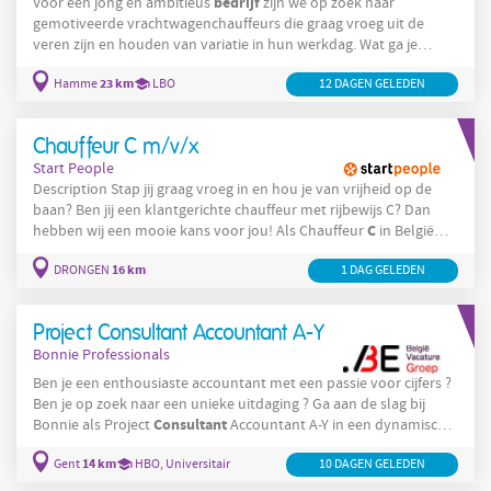
bedrijf
Voor een jong en ambitieus
zijn we op zoek naar
gemotiveerde vrachtwagenchauffeurs die graag vroeg uit de
veren zijn en houden van variatie in hun werkdag. Wat ga je
doen? Ophalen van rolcontainers bij privébedrijven Laden en
23 km
Hamme
LBO
12 DAGEN GELEDEN
correct plaatsen van de containers in de vrachtwagen Bijhouden
van eenvoudige administratie Je werkt steeds samen met een
vaste collega Praktisch: Je werkdag start tussen 3u en 4u
Chauffeur C m/v/x
Gemiddeld werk je 9 uur per dag
Start People
Description Stap jij graag vroeg in en hou je van vrijheid op de
baan? Ben jij een klantgerichte chauffeur met rijbewijs C? Dan
C
hebben wij een mooie kans voor jou! Als Chauffeur
in België
lever je dagelijks kwaliteitsproducten bij klanten, werk je met een
16 km
DRONGEN
1 DAG GELEDEN
moderne vrachtwagen en maak je écht impact in onze service. Je
komt terecht in een stabiele KMO waar collegialiteit en
bedrijf
werkzekerheid centraal staan. Over het
Project Consultant Accountant A-Y
Bonnie Professionals
Ben je een enthousiaste accountant met een passie voor cijfers ?
Ben je op zoek naar een unieke uitdaging ? Ga aan de slag bij
Consultant
Bonnie als Project
Accountant A-Y in een dynamische
consultancy-omgeving in de regio Gent , en werk op locaties
14 km
Gent
HBO, Universitair
10 DAGEN GELEDEN
waar behoefte is aan kennis en efficiëntie . Klinkt dit als jouw
ideale volgende stap? Lees snel verder en ontdek alles over