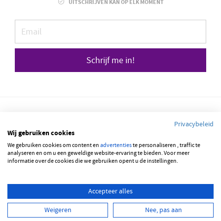
UITSCHRIJVEN KAN OP ELK MOMENT
Schrijf me in!
Privacybeleid
Wij gebruiken cookies
We gebruiken cookies om content en
© 2026 JOBBSQUARE
advertenties
te personaliseren , traffic te
analyseren en om u een geweldige website-ervaring te bieden. Voor meer
informatie over de cookies die we gebruiken opent u de instellingen.
NEDERLANDS
FRANÇAIS
ENGLISH
Accepteer alles
Weigeren
Nee, pas aan