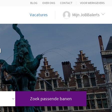
BLOG
OVER ONS
CONTACT
VOOR WERKGEVERS
Vacatures
Mijn JoBBalerts
n
Zoek passende banen