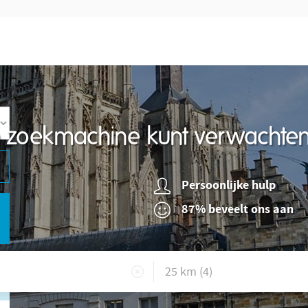
re zoekmachine kunt verwachte
Persoonlijke hulp
87% beveelt ons aan