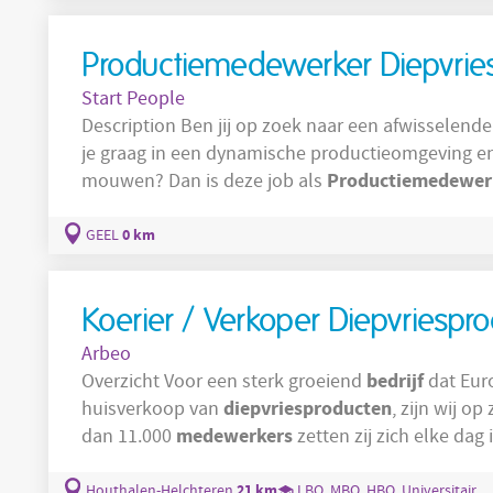
Productiemedewerker Diepvrie
Start People
Description Ben jij op zoek naar een afwisselende functie binnen de voedingssector? Werk
je graag in een dynamische productieomgeving en 
Productiemedewer
mouwen? Dan is deze job als
Je werkt hoofdzakelijk in een gekoelde productieomgeving (+7°C). J
diepvriesruimte
opdrachten uit in de
(-20°C), wa
0 km
GEEL
Koerier / Verkoper Diepvriespr
Arbeo
bedrijf
Overzicht Voor een sterk groeiend
dat Euro
diepvriesproducten
huisverkoop van
, zijn wij o
medewerkers
dan 11.000
zetten zij zich elke dag
bieden. Wil jij daar binnenkort ook deel van uitm
sociaal
contact en wil je werken in een job met v
21 km
Houthalen-Helchteren
LBO, MBO, HBO, Universitair