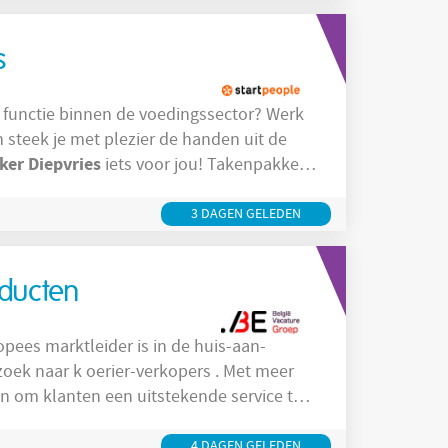
s
steek je met plezier de handen uit de
ker
Diepvries
iets voor jou! Takenpakket
e voert dagelijks korte
arbij aangepaste beschermkledij wordt
3 DAGEN GELEDEN
oducten
pees marktleider is in de huis-aan-
p zoek naar k oerier-verkopers . Met meer
 in om klanten een uitstekende service te
aken? Ben jij graag onderweg, hou je van
eel vrijheid en beweging? Dan
4 DAGEN GELEDEN