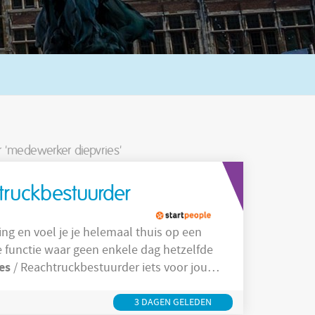
r 'medewerker diepvries'
truckbestuurder
 functie waar geen enkele dag hetzelfde
es
/ Reachtruckbestuurder iets voor jou!
ies
en houdt deze overzichtelijk. Je
verzamelt en maakt bestellingen nauwkeurig klaar. Je controleert de kwaliteit van
3 DAGEN GELEDEN