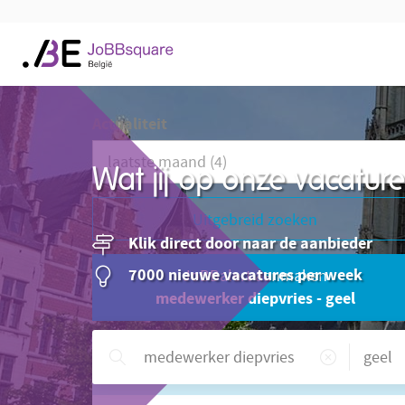
Actualiteit
Wat jij op onze vacatu
Uitgebreid zoeken
Klik direct door naar de aanbieder
7000 nieuwe vacatures per week
JoBBalert aanmaken
medewerker diepvries - geel
Hulp nodig?