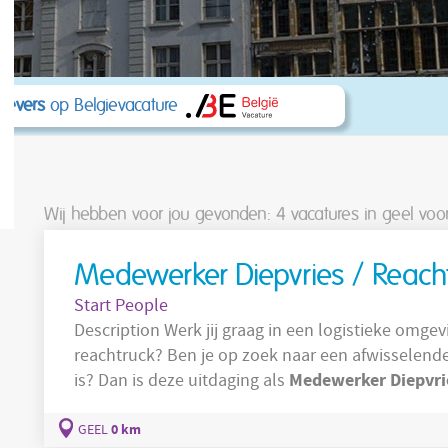
kgevers
op Belgievacature
Wij hebben voor jou gevonden: 4
vacatures in geel voo
Medewerker Diepvries / Reach
Start People
Description Werk jij graag in een logistieke omgeving en voel je je helemaal thuis op een
reachtruck? Ben je op zoek naar een afwisselende
Medewerker
Diepvri
is? Dan is deze uitdaging als
diepvr
Takenpakket Je beheert de voorraad in de
0 km
GEEL