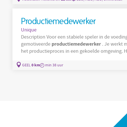
Productiemedewerker
Unique
Description Voor een stabiele speler in de voedingssector in Geel zijn we op zoek naar een
productiemedewerker
gemotiveerde
. Je werkt m
het productieproces in een gekoelde omgeving. Ho
Dan zit je hier goed. Wat doe je? Werken in een gekoelde ruimte (+7°C) Dagelijks korte taken
diepvries
in de
(-20°C) (Warme kledij (jas en broe
0 km
GEEL
min 38 uur