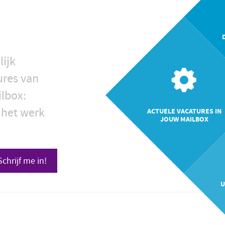
lijk
ures van
ilbox:
 het werk
ACTUELE VACATURES IN
JOUW MAILBOX
Schrijf me in!
U