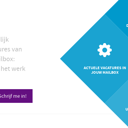
lijk
ures van
ilbox:
 het werk
ACTUELE VACATURES IN
JOUW MAILBOX
Schrijf me in!
U