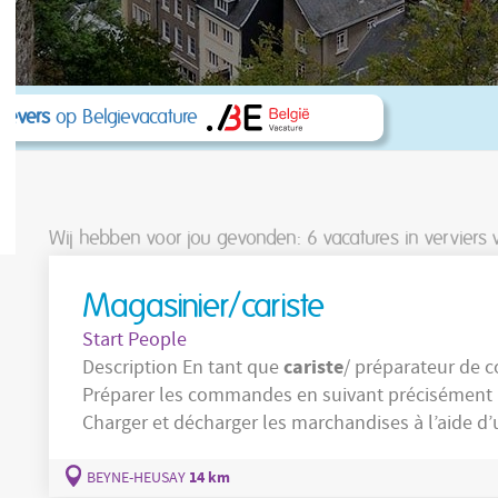
kgevers
op Belgievacature
Wij hebben voor jou gevonden: 6
vacatures in verviers 
Magasinier/cariste
Start People
cariste
Description En tant que
/ préparateur de c
Préparer les commandes en suivant précisément 
Charger et décharger les marchandises à l’aide d’un
gerbeur ; Assurer la manutention de charges d
14 km
BEYNE-HEUSAY