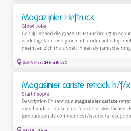
Magazijnier Heftruck
Glowi Jobs
m
Ben jij iemand die graag structuur brengt in een
werkdag? Voor een groeiend productiebedrijf zo
neemt en zich thuis voelt in een dynamische omgev
magazijn
georganiseerd
en ondersteunt zowel produ
verantwoordelijkheden: Producten plaat
24 km
Sint-Niklaas
LBO
verzendzone
Magasinier cariste retrack h/f/x
Start People
magasinier
cariste
Description En tant que
retrac
marchandises au sein de l’entrepôt. Vos tâches : Réaliser les opérations de picking
(préparation de commandes) Assurer la réception et le contrôle des marchandises
Effectuer le stockage des produits dans les zones prévues Charger et 
camions à
7 km
BATTICE