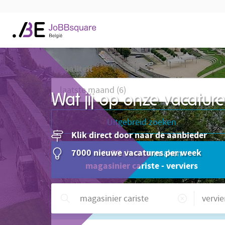
Actualiteit
Wat jij op onze vacatu
Uitgebreid zoeken
Klik direct door naar de aanbieder
7000 nieuwe vacatures per week
JoBBalert aanmaken
magasinier cariste - verviers
Hulp nodig?