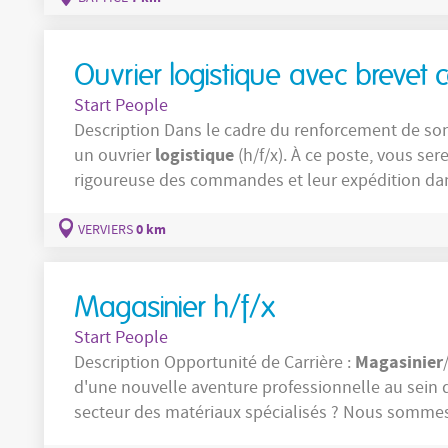
Ouvrier logistique avec brevet c
Start People
Description Dans le cadre du renforcement de son équipe logistique, notre client recherche
logistique
un ouvrier
(h/f/x). À ce poste, vous ser
rigoureuse des commandes et leur expédition dans l
responsabilités seront notamment les suivantes : Prélever les produits dans le stock e
respectant les bons de préparation.
0 km
VERVIERS
Magasinier h/f/x
Start People
Magasinier
Description Opportunité de Carrière :
d'une nouvelle aventure professionnelle au sein 
secteur des matériaux spécialisés ? Nous sommes
candidats motivés pour notre client, une entrepr