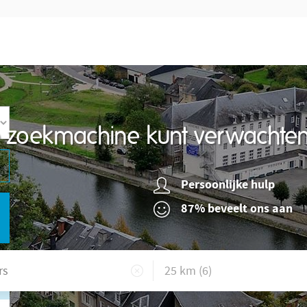
re zoekmachine kunt verwachte
Persoonlijke hulp
87% beveelt ons aan