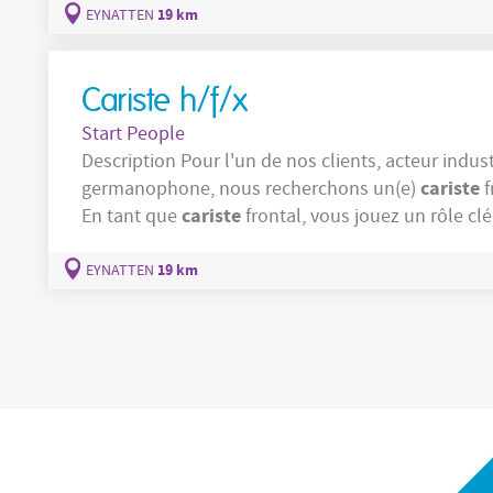
et qui se
19 km
EYNATTEN
Cariste h/f/x
Start People
Description Pour l'un de nos clients, acteur industriel de renom situé dans la communauté
cariste
germanophone, nous recherchons un(e)
f
cariste
En tant que
frontal, vous jouez un rôle cl
19 km
EYNATTEN