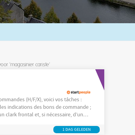
voor 'magasinier cariste'
ommandes (H/F/X), voici vos tâches :
les indications des bons de commande ;
 clark frontal et, si nécessaire, d’un
e manière sécurisée ;
1 DAG GELEDEN