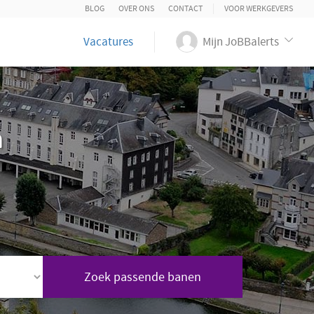
BLOG
OVER ONS
CONTACT
VOOR WERKGEVERS
Vacatures
Mijn JoBBalerts
n
Zoek passende banen