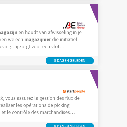
agazijn
en houdt van afwisseling in je
magazijnier
eken we een
die initiatief
ing. Jij zorgt voor een vlot
ctie als verzending. Jouw
magazijn
sen en ophalen in het
Goederen naar de
5 DAGEN GELEDEN
k, vous assurez la gestion des flux de
décharger les
8 DAGEN GELEDEN