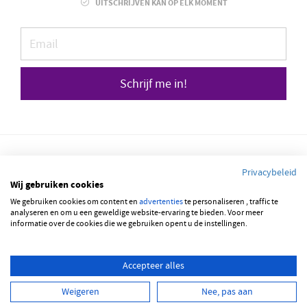
UITSCHRIJVEN KAN OP ELK MOMENT
Schrijf me in!
Privacybeleid
Wij gebruiken cookies
We gebruiken cookies om content en
© 2026 JOBBSQUARE
advertenties
te personaliseren , traffic te
analyseren en om u een geweldige website-ervaring te bieden. Voor meer
informatie over de cookies die we gebruiken opent u de instellingen.
NEDERLANDS
FRANÇAIS
ENGLISH
Accepteer alles
Weigeren
Nee, pas aan