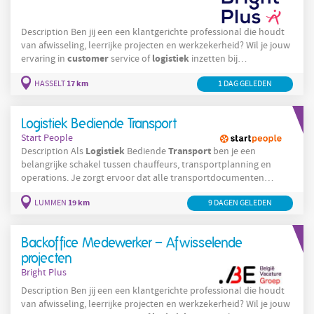
Description Ben jij een een klantgerichte professional die houdt
van afwisseling, leerrijke projecten en werkzekerheid? Wil je jouw
customer
logistiek
ervaring in
service of
inzetten bij
toonaangevende bedrijven in Limburg en de Kempen? Dan
17 km
HASSELT
1 DAG GELEDEN
hebben wij dé job voor jou! Via Bright Plus Outsourcing Solutions
krijg je de kans om je expertise te verdiepen in diverse sectoren –
van KMO’s tot multinationals – en tegelijk je netwerk
Logistiek Bediende Transport
Start People
Logistiek
Transport
Description Als
Bediende
ben je een
belangrijke schakel tussen chauffeurs, transportplanning en
operations. Je zorgt ervoor dat alle transportdocumenten
correct verwerkt worden en ondersteunt chauffeurs bij
19 km
LUMMEN
9 DAGEN GELEDEN
operationele vragen en uitdagingen. Dankzij jouw
administratieve
nauwkeurigheid en sterke communicatieve
vaardigheden verlopen de transportactiviteiten vlot en efficiënt.
Backoffice Medewerker – Afwisselende
Beheren van chauffeursdocumenten zoals
projecten
Bright Plus
Description Ben jij een een klantgerichte professional die houdt
van afwisseling, leerrijke projecten en werkzekerheid? Wil je jouw