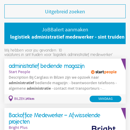
Uitgebreid zoeken
JoBBalert aanmaken
logistiek administratief medewerker - sint truiden
Wij hebben voor jou gevonden: 10
vacatures in sint truiden voor 'logistiek administratief medewerker'
administratief bediende magazijn
Start People
Description Bij Carglass in Bilzen zijn we opzoek naar
administratief
bediende magazijn: - beantwoorden telefoons -
administratie
algemene
- contact met transporteurs -
behandelen van CMR's - ontvangst en contact met chauffeurs,
24 km
BILZEN
transport
VANDAAG
verwerken documenten voor
Company Werken bij
bedrijf
Carglass® da's... Werken in een gezond
met een
Backoffice Medewerker – Afwisselende
projecten
Bright Plus