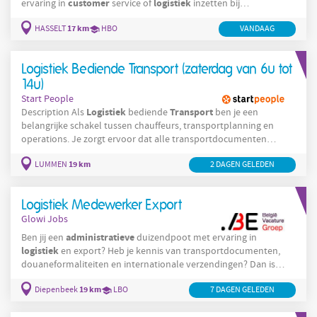
customer
logistiek
ervaring in
service of
inzetten bij
toonaangevende bedrijven in Limburg en de Kempen? Dan
17 km
HASSELT
HBO
VANDAAG
hebben wij dé job voor jou! Via Bright Plus Outsourcing Solutions
krijg je de kans om je expertise te verdiepen in diverse sectoren –
van KMO’s tot multinationals – en tegelijk je netwerk uit te
Logistiek Bediende Transport (zaterdag van 6u tot
breiden. Wij
14u)
Start People
Logistiek
Transport
Description Als
bediende
ben je een
belangrijke schakel tussen chauffeurs, transportplanning en
operations. Je zorgt ervoor dat alle transportdocumenten
correct verwerkt worden en ondersteunt chauffeurs bij
19 km
LUMMEN
2 DAGEN GELEDEN
operationele vragen en uitdagingen. Dankzij jouw
administratieve
nauwkeurigheid en sterke communicatieve
vaardigheden verlopen de transportactiviteiten vlot en efficiënt.
Logistiek Medewerker Export
Beheren van chauffeursdocumenten zoals
Glowi Jobs
administratieve
Ben jij een
duizendpoot met ervaring in
logistiek
en export? Heb je kennis van transportdocumenten,
douaneformaliteiten en internationale verzendingen? Dan is
Export
deze functie als Logistics &
Officer wellicht jouw volgende
19 km
Diepenbeek
LBO
7 DAGEN GELEDEN
uitdaging. Voor een internationaal productiebedrijf zijn we op
Export
zoek naar een nauwkeurige en georganiseerde Logistics &