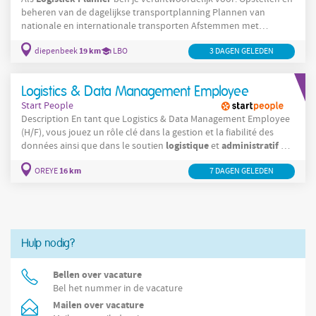
beheren van de dagelijkse transportplanning Plannen van
nationale en internationale transporten Afstemmen met
productie, magazijn, klanten en transporteurs Opvolgen van
19 km
diepenbeek
LBO
3 DAGEN GELEDEN
leveringen en oplossen van afwijkingen Optimaliseren van
Administratieve
transportbezetting en logistieke processen
verwerking van transportopdrachten in ERP Controleren van
Logistics & Data Management Employee
transportkosten Ondersteunen van
Start People
Description En tant que Logistics & Data Management Employee
(H/F), vous jouez un rôle clé dans la gestion et la fiabilité des
logistique
administratif
données ainsi que dans le soutien
et
de
l’organisation. Vos responsabilités : Collecter, analyser,
16 km
OREYE
7 DAGEN GELEDEN
documenter et archiver les données dans les systèmes
appropriés afin de garantir des informations fiables, complètes et
Hulp nodig?
Bellen over vacature
Bel het nummer in de vacature
Mailen over vacature