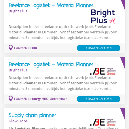
Officer die verantwoordelijk is voor de
Freelance Logistiek – Material Planner
Bright Plus
Description In deze freelance opdracht werk je als Freelance
Planner
Material
in Lummen . Vanaf september versterk jij voor
minstens 8 maanden, voltijds het logistieke team. Je komt
bedrijf
terecht in een internationaal
. Werken via Bright Plus
19 km
LUMMEN
7 DAGEN GELEDEN
Outsourcing Solutions betekent dat je alle vrijheid als Freelancer
behoudt, dat je makkelijk nieuwe opdrachten vindt en dat je je
administratie
vereenvoudigt. Als Freelance Material
Freelance Logistiek – Material Planner
Bright Plus
Description In deze freelance opdracht werk je als Freelance
Planner
Material
in Lummen . Vanaf september versterk jij voor
minstens 8 maanden, voltijds het logistieke team. Je komt
bedrijf
terecht in een internationaal
. Werken via Bright Plus
19 km
LUMMEN
HBO, Universitair
6 DAGEN GELEDEN
Outsourcing Solutions betekent dat je alle vrijheid als Freelancer
behoudt, dat je makkelijk nieuwe opdrachten vindt en dat je je
administratie
vereenvoudigt. Als Freelance Material
Supply chain planner
Glowi Jobs
Logistiek
Planner
Als
ben je verantwoordelijk voor: Opstellen en