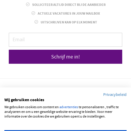
SOLLICITEER ALTIJD DIRECT BIJ DE AANBIEDER
ACTUELE VACATURES IN JOUW MAILBOX
UITSCHRIJVEN KAN OP ELK MOMENT
Schrijf me in!
Privacybeleid
Wij gebruiken cookies
© 2026 JOBBSQUARE
We gebruiken cookies om content en
advertenties
te personaliseren , traffic te
analyseren en om u een geweldige website-ervaring te bieden. Voor meer
informatie over de cookies die we gebruiken opent u de instellingen.
NEDERLANDS
FRANÇAIS
ENGLISH