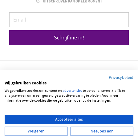
UITSCHRIJVEN KAN OP ELK MOMENT
Schrijf me in!
Privacybeleid
Wij gebruiken cookies
We gebruiken cookies om content en
© 2026 JOBBSQUARE
advertenties
te personaliseren , traffic te
analyseren en om u een geweldige website-ervaring te bieden. Voor meer
informatie over de cookies die we gebruiken opent u de instellingen.
NEDERLANDS
FRANÇAIS
ENGLISH
Accepteer alles
Weigeren
Nee, pas aan