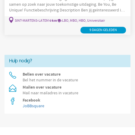
samen op zoek naar jouw toekomstige uitdaging. Be You, Be
Unique! Functiebeschrijving Description Ben jij geïnteresseerd in
het dagelijks werken met auto's? En heb je graag sociaal contact
0 km
SINT-MARTENS-LATEM
LBO, MBO, HBO, Universitair
en tevreden klanten? Perfect! Wij zoeken namelijk een nieuwe
Latem
Hulpmonteur Autoruiten in de regio van
. In deze toffe job
9 DAGEN GELEDEN
ga jij: Autoruiten evalueren en herstellen op
Hulp nodig?
Bellen over vacature
Bel het nummer in de vacature
Mailen over vacature
Mail naar mailadres in vacature
Facebook
JoBBsquare