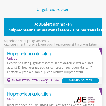
Uitgebreid zoeken
JoBBalert aanmaken
hulpmonteur sint martens latem - sint martens late
Wij hebben voor jou gevonden: 2
vacatures in sint martens latem voor 'hulpmonteur sint martens latem'
Hulpmonteur autoruiten
Unique
Description Ben jij geïnteresseerd in het dagelijks werken met
auto's? En heb je graag sociaal contact en tevreden klanten?
Perfect! Wij zoeken namelijk een nieuwe Hulpmonteur
Latem
Autoruiten in de regio van
. In deze toffe job ga jij:
0 km
SINT-MARTENS-LATEM
min 40 uur
10 DAGEN GELEDEN
Autoruiten evalueren en herstellen op dagelijkse basis, samen
met collega's! Camera's en sensoren herkalibreren ; Safety first!
Klanten informeren over de
Hulpmonteur autoruiten
UNIQUE
Klaar voor een nieuwe uitdaging? Laat het ons weten, wij gaan